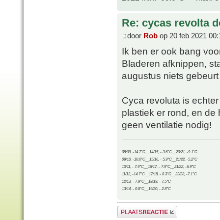
Re: cycas revolta d
door
Rob
op 20 feb 2021 00:
Ik ben er ook bang voor
Bladeren afknippen, stam
augustus niets gebeurt 
Cyca revoluta is echter
plastiek er rond, en de 
geen ventilatie nodig!
08/09, -14.7°C__14/15, - 3.6°C__20/21, -9.1°C
09/10, -10.0°C__15/16, - 5.9°C__21/22, -5.2°C
10/11, - 7.9°C__16/17, - 7.9°C__21/22, -6.9°C
11/12, -14.7°C__17/18, - 8.3°C__22/23, -7.1°C
12/13, - 7.9°C__18/19, - 7.5°C
13/14, - 0.8°C__19/20, - 2.8°C
Plaats een reactie