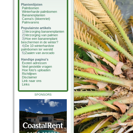
Plantenlijsten
Palmbomen
Winterharde palmbomen
Bananenplanten
Canna's (bloemriet)
Palmvarens
Populairste artikels
1)
Verzorging bananenplanten
2)
Verzorging van palmen
3)
Hoe een bananenplant
beschermen in de winter?
4)
De 10 winterhardste
palmbomen ter wereld
5)
Zaaien van avocado
Handige pagina's
Exoten adressen
Veel gestelde vragen
Hoe foto's uploaden
Richtlijnen
Disclaimer
Link naar ons
Links
SPONSORS