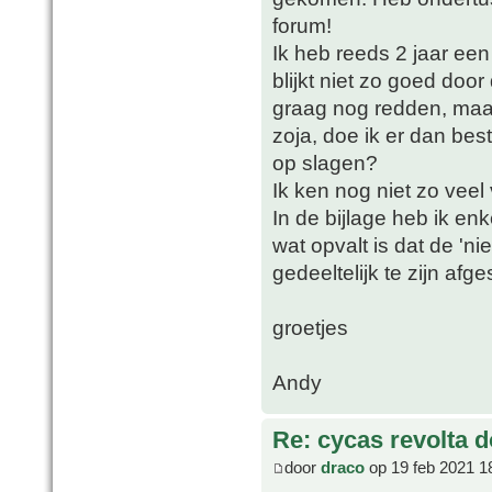
forum!
Ik heb reeds 2 jaar ee
blijkt niet zo goed doo
graag nog redden, maar 
zoja, doe ik er dan bes
op slagen?
Ik ken nog niet zo veel
In de bijlage heb ik enk
wat opvalt is dat de 'ni
gedeeltelijk te zijn af
groetjes
Andy
Re: cycas revolta d
door
draco
op 19 feb 2021 1