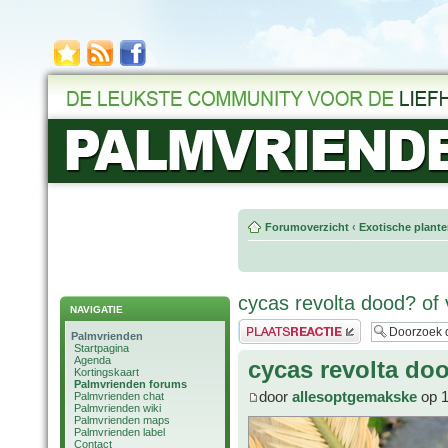
Forumoverzicht
‹
Exotische plant
cycas revolta dood? of 
NAVIGATIE
Plaats een reactie
Palmvrienden
Startpagina
Agenda
cycas revolta doo
Kortingskaart
Palmvrienden forums
door
allesoptgemakske
op 1
Palmvrienden chat
Palmvrienden wiki
Palmvrienden maps
Palmvrienden label
Contact