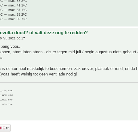
ºC --- max. 37.2ºC
ºC --- max. 41.1ºC
ºC --- max. 37.1ºC
ºC --- max. 33.2ºC
ºC --- max. 39.7ºC
revolta dood? of valt deze nog te redden?
0 feb 2021 00:17
 bang voor...
ippen, stam laten staan - als er tegen mid juli / begin augustus niets gebeurt
is.
 is echter heel makkelijk te beschermen: zak erover, plastiek er rond, en de h
Cycas heeft weinig tot geen ventilatie nodig!
C__20/21, -9.1°C
C__21/22, -5.2°C
C__21/22, -6.9°C
C__22/23, -7.1°C