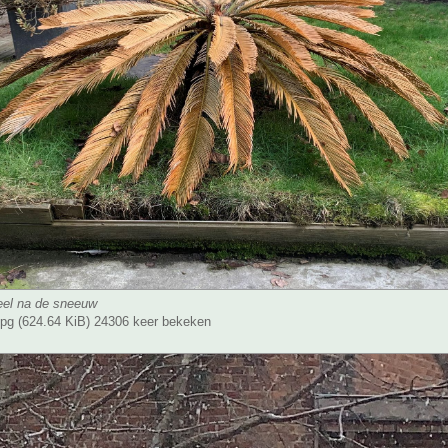
el na de sneeuw
g (624.64 KiB) 24306 keer bekeken