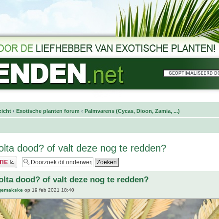
icht
‹
Exotische planten forum
‹
Palmvarens (Cycas, Dioon, Zamia, ...)
olta dood? of valt deze nog te redden?
olta dood? of valt deze nog te redden?
tgemakske
op 19 feb 2021 18:40