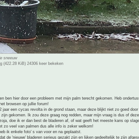
 de sneeuw
 (422.28 KiB) 24306 keer bekeken
 en ben hier door een probleem met mijn palm terecht gekomen. Heb ondertus
 het browsen op jullie forum!
2 jaar een cycas revolta in de grond staan, maar deze blijkt niet zo goed door
 zijn gekomen. Ik zou deze graag nog redden, maar mijn vraag is dus of deze
 zoja, doe ik er dan best de bladeren af, of wat geeft het meeste kans op slag
et zo veel van palmen dus alle info is zeker welkom!
 heb ik enkele foto' s van voor en na geplaatst.
 dat de 'nieuwe' bladeren serieus gezakt zijn en lijken gedeeltelijk te zijn afge