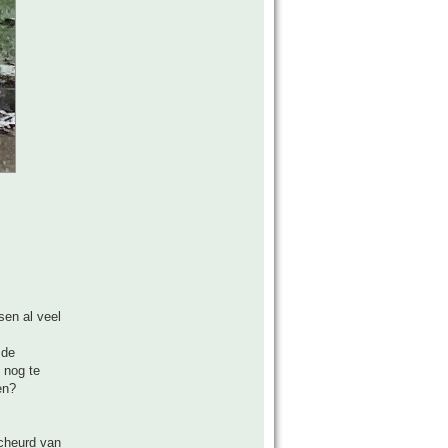
sen al veel
 de
 nog te
en?
scheurd van