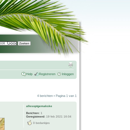
Help
Registreren
Inloggen
4 berichten • Pagina
1
van
1
allesoptgemakske
Berichten:
1
Geregistreerd:
19 feb 2021 16:04
0 bedankjes