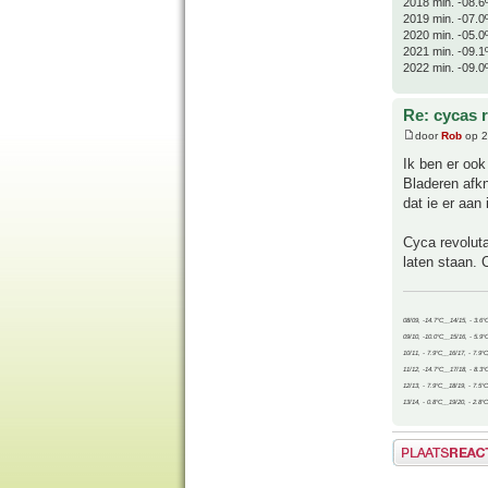
2018 min. -08.6
2019 min. -07.0
2020 min. -05.0
2021 min. -09.1
2022 min. -09.0
Re: cycas 
door
Rob
op 2
Ik ben er ook
Bladeren afkn
dat ie er aan 
Cyca revoluta
laten staan. 
08/09, -14.7°C__14/15, - 3.6°
09/10, -10.0°C__15/16, - 5.9°
10/11, - 7.9°C__16/17, - 7.9°
11/12, -14.7°C__17/18, - 8.3°
12/13, - 7.9°C__18/19, - 7.5°C
13/14, - 0.8°C__19/20, - 2.8°C
Plaats een reactie