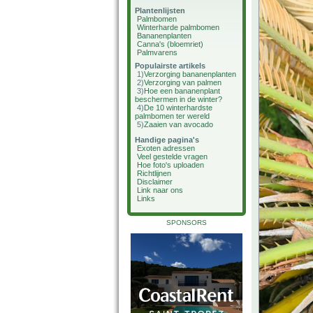
Plantenlijsten
Palmbomen
Winterharde palmbomen
Bananenplanten
Canna's (bloemriet)
Palmvarens
Populairste artikels
1)
Verzorging bananenplanten
2)
Verzorging van palmen
3)
Hoe een bananenplant
beschermen in de winter?
4)
De 10 winterhardste
palmbomen ter wereld
5)
Zaaien van avocado
Handige pagina's
Exoten adressen
Veel gestelde vragen
Hoe foto's uploaden
Richtlijnen
Disclaimer
Link naar ons
Links
SPONSORS