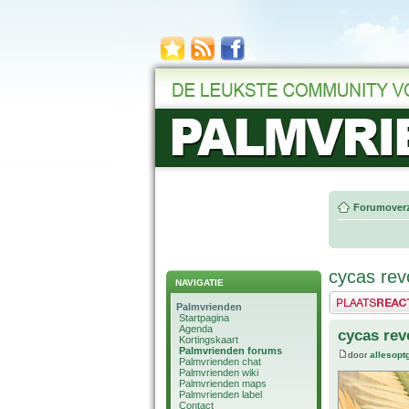
Forumoverz
cycas rev
NAVIGATIE
Plaats een reactie
Palmvrienden
Startpagina
Agenda
cycas rev
Kortingskaart
Palmvrienden forums
door
allesop
Palmvrienden chat
Palmvrienden wiki
Palmvrienden maps
Palmvrienden label
Contact