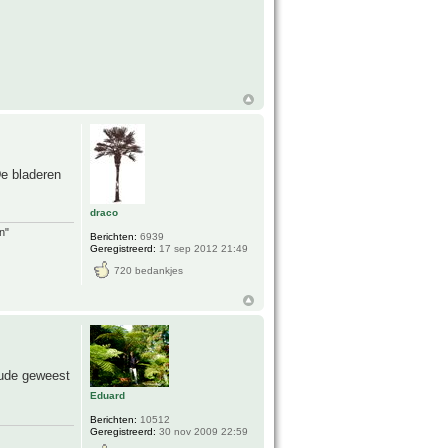
De bladeren
draco
n"
Berichten:
6939
Geregistreerd:
17 sep 2012 21:49
720 bedankjes
oude geweest
Eduard
Berichten:
10512
Geregistreerd:
30 nov 2009 22:59