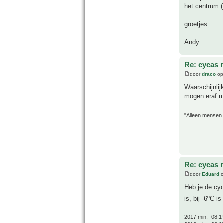
het centrum (
groetjes
Andy
Re: cycas 
door
draco
op
Waarschijnlij
mogen eraf m
"Alleen mensen d
Re: cycas 
door
Eduard
o
Heb je de cyc
is, bij -6ºC i
2017 min. -08.1