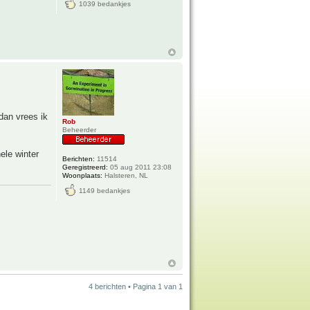
1039 bedankjes
 dan vrees ik
Rob
Beheerder
ele winter
Berichten:
11514
Geregistreerd:
05 aug 2011 23:08
Woonplaats:
Halsteren, NL
1149 bedankjes
4 berichten • Pagina
1
van
1