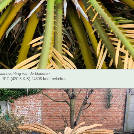
 aanhechting van de bladeren
JPG (420.6 KiB) 24306 keer bekeken