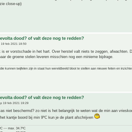
zie close-up)
revolta dood? of valt deze nog te redden?
 19 feb 2021 18:50
k is er vorstschade in het hart. Over herstel valt niets te zeggen, afwachten. 
aar de groene stelen leveren misschien nog een minieme bijdrage.
ie kunnen twijfelen zijn in staat hun wereldbeeld bloot te stellen aan nieuwe feiten en inzichte
revolta dood? of valt deze nog te redden?
p 19 feb 2021 19:29
as niet beschermd? zo niet is het belangrijk te weten wat de min aan vriesk
s het kantje boord bij min 9ºC kun je de plant afschrijven
ºC --- max. 34.7ºC