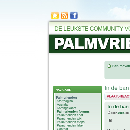
Forumoverz
In de ban
NAVIGATIE
Plaats een reactie
Palmvrienden
Startpagina
Agenda
In de ban
Kortingskaart
Palmvrienden forums
door
Julia
op 
Palmvrienden chat
Palmvrienden wiki
Hi!
Palmvrienden maps
Palmvrienden label
Contact