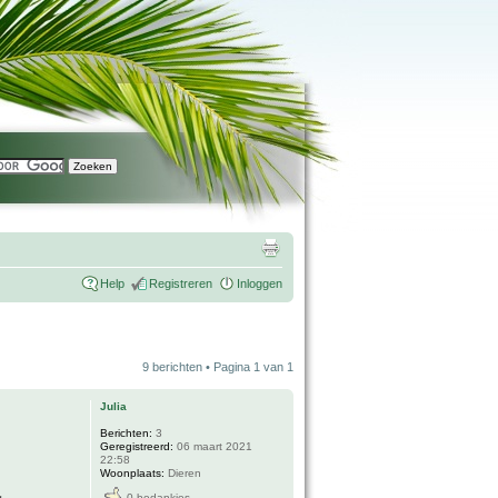
Help
Registreren
Inloggen
9 berichten • Pagina
1
van
1
Julia
Berichten:
3
Geregistreerd:
06 maart 2021
22:58
Woonplaats:
Dieren
0 bedankjes