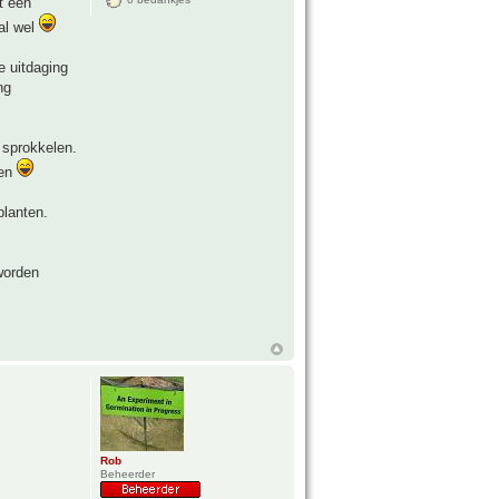
t een
val wel
e uitdaging
ng
e sprokkelen.
ken
planten.
 worden
Rob
Beheerder