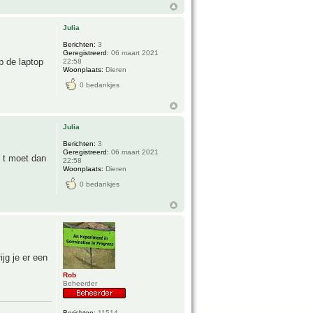
Julia
Berichten:
3
Geregistreerd:
06 maart 2021
p de laptop
22:58
Woonplaats:
Dieren
0 bedankjes
Julia
Berichten:
3
Geregistreerd:
06 maart 2021
e t moet dan
22:58
Woonplaats:
Dieren
0 bedankjes
jg je er een
Rob
Beheerder
Berichten:
11514