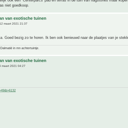
lijk ook een ''Centerparcs' pad en terras in de tuin van flagstones maar kopen
was niet goedkoop.
an van exotische tuinen
12 maart 2021 21:37
ia. Goed bezig zo te horen. Ik ben ook benieuwd naar de plaatjes van je stek
 Dalmatië in mn achtertuintje.
an van exotische tuinen
 maart 2021 04:27
f=49&t=6132