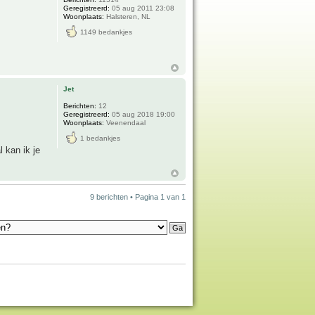
Geregistreerd:
05 aug 2011 23:08
Woonplaats:
Halsteren, NL
1149 bedankjes
Jet
Berichten:
12
Geregistreerd:
05 aug 2018 19:00
Woonplaats:
Veenendaal
1 bedankjes
l kan ik je
9 berichten • Pagina
1
van
1