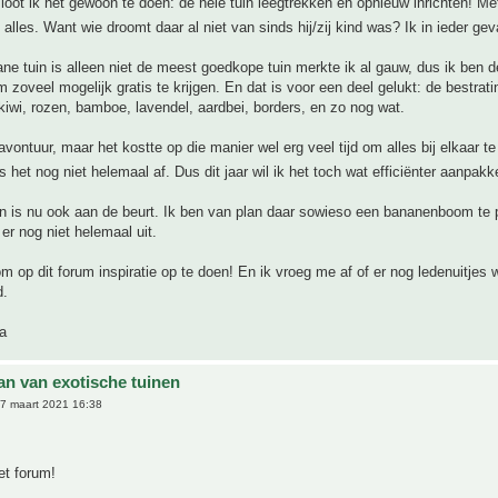
sloot ik het gewoon te doen: de hele tuin leegtrekken en opnieuw inrichten! Me
lles. Want wie droomt daar al niet van sinds hij/zij kind was? Ik in ieder ge
ne tuin is alleen niet de meest goedkope tuin merkte ik al gauw, dus ik ben d
zoveel mogelijk gratis te krijgen. En dat is voor een deel gelukt: de bestrati
 kiwi, rozen, bamboe, lavendel, aardbei, borders, en zo nog wat.
vontuur, maar het kostte op die manier wel erg veel tijd om alles bij elkaar t
s het nog niet helemaal af. Dus dit jaar wil ik het toch wat efficiënter aanpak
n is nu ook aan de beurt. Ik ben van plan daar sowieso een bananenboom te 
 er nog niet helemaal uit.
m op dit forum inspiratie op te doen! En ik vroeg me af of er nog ledenuitjes
d.
ia
an van exotische tuinen
7 maart 2021 16:38
t forum!