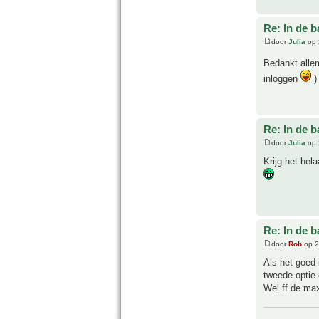
Re: In de b
door
Julia
op 
Bedankt alle
inloggen
)
Re: In de b
door
Julia
op 
Krijg het hel
Re: In de b
door
Rob
op 2
Als het goed 
tweede optie 
Wel ff de max