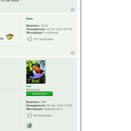
 in de kleur
Mate
Berichten:
3132
Geregistreerd:
18 feb 2015 09:32
Woonplaats:
hoofddorp
kie.
371 bedankjes
ron
Moderator
Berichten:
699
Geregistreerd:
09 dec 2011 15:02
Woonplaats:
Zwijndrecht nl
68 bedankjes