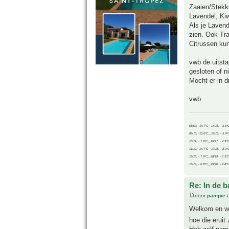
Zaaien/Stekke
Lavendel, Kiw
Als je Lavend
zien. Ook Tra
Citrussen kun
vwb de uitsta
gesloten of n
Mocht er in d
vwb
08/09, -14.7°C__14/15, - 3.6°
09/10, -10.0°C__15/16, - 5.9°
10/11, - 7.9°C__16/17, - 7.9°
11/12, -14.7°C__17/18, - 8.3°
12/13, - 7.9°C__18/19, - 7.5°C
13/14, - 0.8°C__19/20, - 2.8°C
Re: In de b
door
pampie
o
Welkom en wat
hoe die eruit