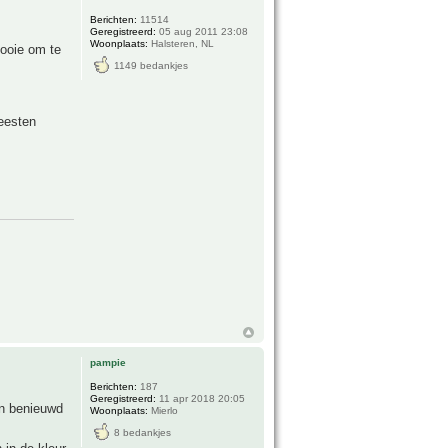
Berichten:
11514
Geregistreerd:
05 aug 2011 23:08
Woonplaats:
Halsteren, NL
mooie om te
1149 bedankjes
meesten
pampie
Berichten:
187
Geregistreerd:
11 apr 2018 20:05
en benieuwd
Woonplaats:
Mierlo
8 bedankjes