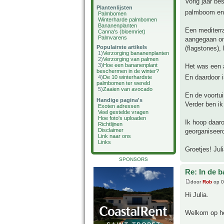
Vorig jaar be
Plantenlijsten
palmboom en a
Palmbomen
Winterharde palmbomen
Bananenplanten
Een mediterra
Canna's (bloemriet)
Palmvarens
aangegaan om 
Populairste artikels
(flagstones),
1)
Verzorging bananenplanten
2)
Verzorging van palmen
3)
Hoe een bananenplant
Het was een a
beschermen in de winter?
En daardoor i
4)
De 10 winterhardste
palmbomen ter wereld
5)
Zaaien van avocado
En de voortui
Handige pagina's
Verder ben ik
Exoten adressen
Veel gestelde vragen
Hoe foto's uploaden
Ik hoop daaro
Richtlijnen
Disclaimer
georganiseer
Link naar ons
Links
Groetjes! Jul
SPONSORS
Re: In de b
door
Rob
op 0
Hi Julia.
Welkom op he