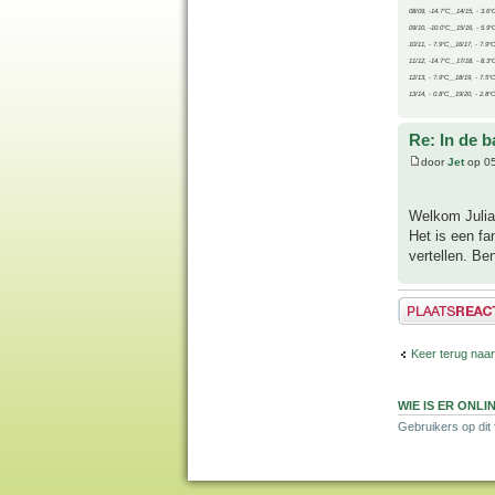
08/09, -14.7°C__14/15, - 3.6°
09/10, -10.0°C__15/16, - 5.9°
10/11, - 7.9°C__16/17, - 7.9°
11/12, -14.7°C__17/18, - 8.3°
12/13, - 7.9°C__18/19, - 7.5°C
13/14, - 0.8°C__19/20, - 2.8°C
Re: In de b
door
Jet
op 05
Welkom Juli
Het is een fa
vertellen. Be
Plaats een reactie
Keer terug naar
WIE IS ER ONLI
Gebruikers op dit