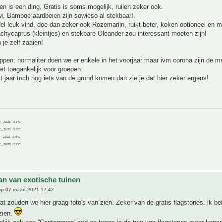
n is een ding, Gratis is soms mogelijk, ruilen zeker ook.
i, Bamboe aardbeien zijn sowieso al stekbaar!
el leuk vind, doe dan zeker ook Rozemarijn, ruikt beter, koken optioneel en 
chycaprus (kleintjes) en stekbare Oleander zou interessant moeten zijn!
 je zelf zaaien!
ppen: normaliter doen we er enkele in het voorjaar maar ivm corona zijn de 
iet toegankelijk voor groepen.
it jaar toch nog iets van de grond komen dan zie je dat hier zeker ergens!
C__20/21, -9.1°C
C__21/22, -5.2°C
C__21/22, -6.9°C
C__22/23, -7.1°C
an van exotische tuinen
p 07 maart 2021 17:42
 zouden we hier graag foto's van zien. Zeker van de gratis flagstones. ik b
 zien.