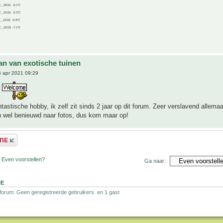
C__20/21, -9.1°C
C__21/22, -5.2°C
C__21/22, -6.9°C
C__22/23, -7.1°C
an van exotische tuinen
 apr 2021 09:29
a
ntastische hobby, ik zelf zit sinds 2 jaar op dit forum. Zeer verslavend allemaa
n wel benieuwd naar fotos, dus kom maar op!
 Even voorstellen?
Ga naar:
NE
 forum: Geen geregistreerde gebruikers. en 1 gast