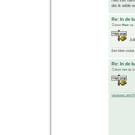
Heb zelf name
die ik wilde 
Re: In de b
door
Mate
op 
Jul
Een klein stukje
Re: In de b
door
ron
op 14
viewtopic.php?