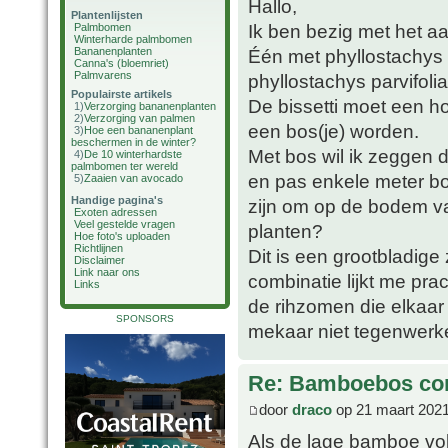
Hallo,
Plantenlijsten
Ik ben bezig met het 
Palmbomen
Winterharde palmbomen
Bananenplanten
Één met phyllostachys 
Canna's (bloemriet)
Palmvarens
phyllostachys parvifol
Populairste artikels
De bissetti moet een h
1)
Verzorging bananenplanten
2)
Verzorging van palmen
een bos(je) worden.
3)
Hoe een bananenplant
beschermen in de winter?
Met bos wil ik zeggen 
4)
De 10 winterhardste
palmbomen ter wereld
en pas enkele meter bo
5)
Zaaien van avocado
Handige pagina's
zijn om op de bodem va
Exoten adressen
Veel gestelde vragen
planten?
Hoe foto's uploaden
Richtlijnen
Dit is een grootbladi
Disclaimer
Link naar ons
combinatie lijkt me prac
Links
de rihzomen die elkaa
SPONSORS
mekaar niet tegenwer
Re: Bamboebos co
door
draco
op 21 maart 2021
Als de lage bamboe vol