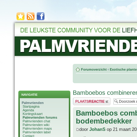
Forumoverzicht
‹
Exotische plant
Bamboebos combinere
NAVIGATIE
Plaats een reactie
Palmvrienden
Startpagina
Agenda
Bamboebos comb
Kortingskaart
Palmvrienden forums
bodembedekker
Palmvrienden chat
Palmvrienden wiki
Palmvrienden maps
door
JohanS
op 21 maart 20
Palmvrienden label
Contact