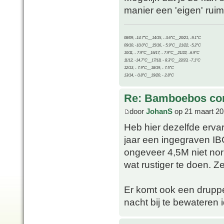
manier een 'eigen' rui
08/09, -14.7°C__14/15, - 3.6°C__20/21, -9.1°C
09/10, -10.0°C__15/16, - 5.9°C__21/22, -5.2°C
10/11, - 7.9°C__16/17, - 7.9°C__21/22, -6.9°C
11/12, -14.7°C__17/18, - 8.3°C__22/23, -7.1°C
12/13, - 7.9°C__18/19, - 7.5°C
13/14, - 0.8°C__19/20, - 2.8°C
Re: Bamboebos co
door
JohanS
op 21 maart 20
Heb hier dezelfde ervari
jaar een ingegraven IB
ongeveer 4,5M niet norm
wat rustiger te doen. Z
Er komt ook een druppe
nacht bij te bewateren i