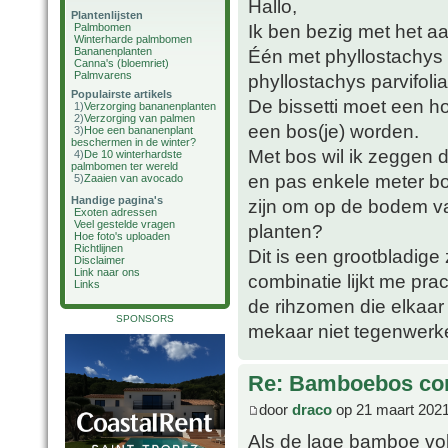
Hallo,
Plantenlijsten
Ik ben bezig met het 
Palmbomen
Winterharde palmbomen
Bananenplanten
Één met phyllostachys 
Canna's (bloemriet)
Palmvarens
phyllostachys parvifol
Populairste artikels
De bissetti moet een h
1)
Verzorging bananenplanten
2)
Verzorging van palmen
een bos(je) worden.
3)
Hoe een bananenplant
beschermen in de winter?
Met bos wil ik zeggen 
4)
De 10 winterhardste
palmbomen ter wereld
en pas enkele meter bo
5)
Zaaien van avocado
Handige pagina's
zijn om op de bodem va
Exoten adressen
Veel gestelde vragen
planten?
Hoe foto's uploaden
Richtlijnen
Dit is een grootbladi
Disclaimer
Link naar ons
combinatie lijkt me prac
Links
de rihzomen die elkaa
SPONSORS
mekaar niet tegenwer
Re: Bamboebos co
door
draco
op 21 maart 2021
Als de lage bamboe vol