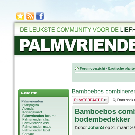
Forumoverzicht
‹
Exotische plant
Bamboebos combinere
NAVIGATIE
Plaats een reactie
Palmvrienden
Startpagina
Agenda
Bamboebos comb
Kortingskaart
Palmvrienden forums
bodembedekker
Palmvrienden chat
Palmvrienden wiki
Palmvrienden maps
door
JohanS
op 21 maart 20
Palmvrienden label
Contact