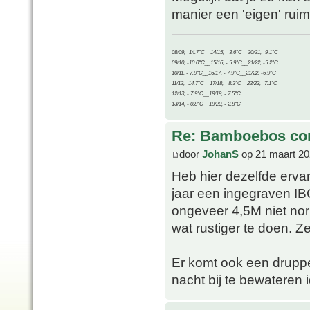
manier een 'eigen' rui
08/09, -14.7°C__14/15, - 3.6°C__20/21, -9.1°C
09/10, -10.0°C__15/16, - 5.9°C__21/22, -5.2°C
10/11, - 7.9°C__16/17, - 7.9°C__21/22, -6.9°C
11/12, -14.7°C__17/18, - 8.3°C__22/23, -7.1°C
12/13, - 7.9°C__18/19, - 7.5°C
13/14, - 0.8°C__19/20, - 2.8°C
Re: Bamboebos co
door
JohanS
op 21 maart 20
Heb hier dezelfde ervari
jaar een ingegraven IB
ongeveer 4,5M niet norm
wat rustiger te doen. Z
Er komt ook een druppe
nacht bij te bewateren i