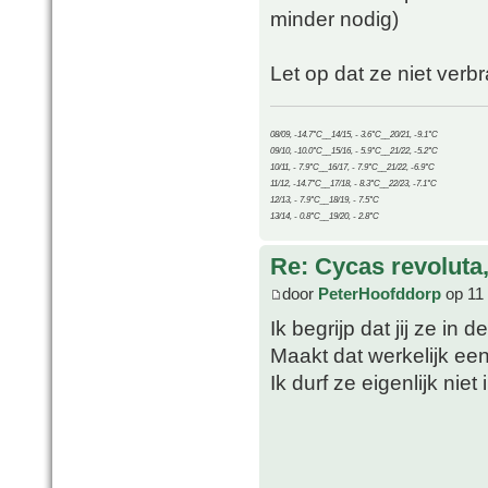
minder nodig)
Let op dat ze niet verb
08/09, -14.7°C__14/15, - 3.6°C__20/21, -9.1°C
09/10, -10.0°C__15/16, - 5.9°C__21/22, -5.2°C
10/11, - 7.9°C__16/17, - 7.9°C__21/22, -6.9°C
11/12, -14.7°C__17/18, - 8.3°C__22/23, -7.1°C
12/13, - 7.9°C__18/19, - 7.5°C
13/14, - 0.8°C__19/20, - 2.8°C
Re: Cycas revoluta
door
PeterHoofddorp
op 11 
Ik begrijp dat jij ze in 
Maakt dat werkelijk een
Ik durf ze eigenlijk niet