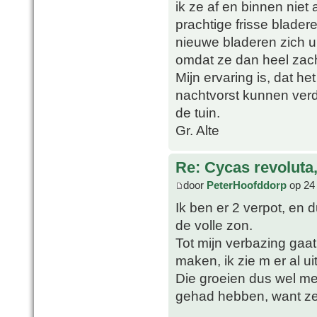
ik ze af en binnen niet 
prachtige frisse blade
nieuwe bladeren zich ui
omdat ze dan heel zach
Mijn ervaring is, dat he
nachtvorst kunnen verd
de tuin.
Gr. Alte
Re: Cycas revoluta
door
PeterHoofddorp
op 24 
Ik ben er 2 verpot, en 
de volle zon.
Tot mijn verbazing gaa
maken, ik zie m er al u
Die groeien dus wel me
gehad hebben, want ze 