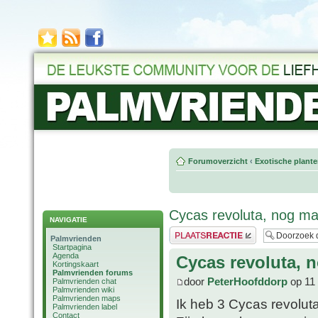
Forumoverzicht
‹
Exotische plant
Cycas revoluta, nog ma
NAVIGATIE
Plaats een reactie
Palmvrienden
Startpagina
Agenda
Cycas revoluta, 
Kortingskaart
Palmvrienden forums
door
PeterHoofddorp
op 11 
Palmvrienden chat
Palmvrienden wiki
Palmvrienden maps
Ik heb 3 Cycas revoluta
Palmvrienden label
Contact