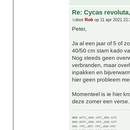
Re: Cycas revoluta
door
Rob
op 11 apr 2021 21:
Peter,
Ja al een jaar of 5 of z
40/50 cm stam kado va
Nog steeds geen overwe
verbranden, maar overle
inpakken en bijverwarm
hier geen probleem mee
Momenteel is ie hier kro
deze zomer een verse.
08/09, -14.7°C__14/15, - 3.6°C__20/21, -9.1°C
09/10, -10.0°C__15/16, - 5.9°C__21/22, -5.2°C
10/11, - 7.9°C__16/17, - 7.9°C__21/22, -6.9°C