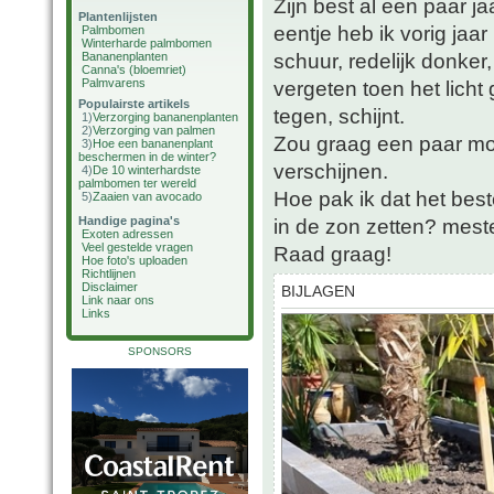
Zijn best al een paar ja
Plantenlijsten
eentje heb ik vorig jaar
Palmbomen
Winterharde palmbomen
schuur, redelijk donker
Bananenplanten
Canna's (bloemriet)
Palmvarens
vergeten toen het lich
Populairste artikels
tegen, schijnt.
1)
Verzorging bananenplanten
2)
Verzorging van palmen
Zou graag een paar mo
3)
Hoe een bananenplant
beschermen in de winter?
verschijnen.
4)
De 10 winterhardste
palmbomen ter wereld
Hoe pak ik dat het be
5)
Zaaien van avocado
Handige pagina's
in de zon zetten? mes
Exoten adressen
Veel gestelde vragen
Raad graag!
Hoe foto's uploaden
Richtlijnen
Disclaimer
BIJLAGEN
Link naar ons
Links
SPONSORS