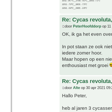
11/12, -14.7°C__17/18, - 8.3°C__22/23, -7.1°C
12/13, - 7.9°C__18/19, - 7.5°C
13/14, - 0.8°C__19/20, - 2.8°C
Re: Cycas revoluta
door
PeterHoofddorp
op 11 
OK, ik ga het even ove
In pot staan ze ook niet
iedere zomer hoor.
Maar hopen op een nieu
enthousiast met groei
Re: Cycas revoluta
door
Alte
op 30 apr 2021 09:
Hallo Peter,
heb al jaren 3 cycassen