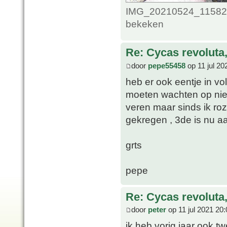
IMG_20210524_1158249
bekeken
Re: Cycas revoluta
door
pepe55458
op 11 jul 20
heb er ook eentje in vo
moeten wachten op ni
veren maar sinds ik roz
gekregen , 3de is nu 
grts
pepe
Re: Cycas revoluta
door
peter
op 11 jul 2021 20:
ik heb vorig jaar ook t