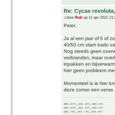
Re: Cycas revoluta
door
Rob
op 11 apr 2021 21:
Peter,
Ja al een jaar of 5 of z
40/50 cm stam kado va
Nog steeds geen overwe
verbranden, maar overle
inpakken en bijverwarm
hier geen probleem mee
Momenteel is ie hier kro
deze zomer een verse.
08/09, -14.7°C__14/15, - 3.6°C__20/21, -9.1°C
09/10, -10.0°C__15/16, - 5.9°C__21/22, -5.2°C
10/11, - 7.9°C__16/17, - 7.9°C__21/22, -6.9°C