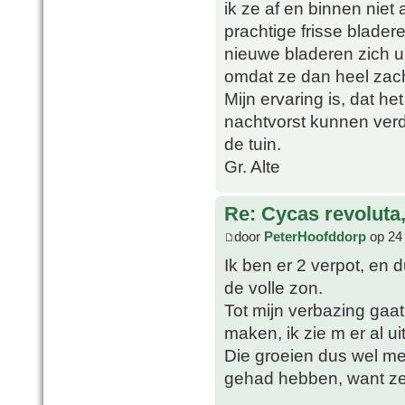
ik ze af en binnen niet 
prachtige frisse blade
nieuwe bladeren zich ui
omdat ze dan heel zach
Mijn ervaring is, dat he
nachtvorst kunnen verd
de tuin.
Gr. Alte
Re: Cycas revoluta
door
PeterHoofddorp
op 24 
Ik ben er 2 verpot, en 
de volle zon.
Tot mijn verbazing gaa
maken, ik zie m er al u
Die groeien dus wel me
gehad hebben, want ze 