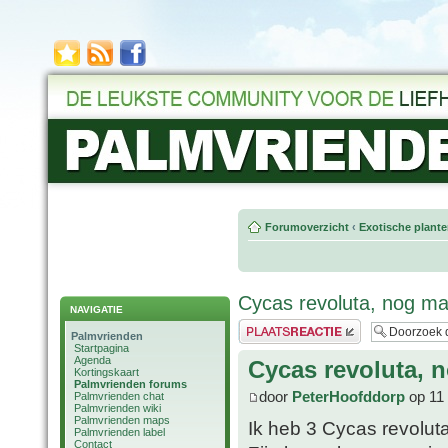
Forumoverzicht
‹
Exotische plant
Cycas revoluta, nog ma
NAVIGATIE
Plaats een reactie
Palmvrienden
Startpagina
Agenda
Cycas revoluta, 
Kortingskaart
Palmvrienden forums
door
PeterHoofddorp
op 11 
Palmvrienden chat
Palmvrienden wiki
Palmvrienden maps
Ik heb 3 Cycas revoluta
Palmvrienden label
Contact