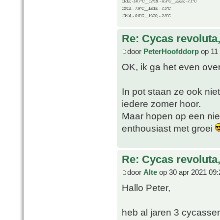
11/12, -14.7°C__17/18, - 8.3°C__22/23, -7.1°C
12/13, - 7.9°C__18/19, - 7.5°C
13/14, - 0.8°C__19/20, - 2.8°C
Re: Cycas revoluta
door
PeterHoofddorp
op 11 
OK, ik ga het even ove
In pot staan ze ook niet
iedere zomer hoor.
Maar hopen op een nieu
enthousiast met groei
Re: Cycas revoluta
door
Alte
op 30 apr 2021 09:
Hallo Peter,
heb al jaren 3 cycassen