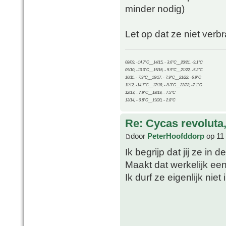
minder nodig)
Let op dat ze niet verb
08/09, -14.7°C__14/15, - 3.6°C__20/21, -9.1°C
09/10, -10.0°C__15/16, - 5.9°C__21/22, -5.2°C
10/11, - 7.9°C__16/17, - 7.9°C__21/22, -6.9°C
11/12, -14.7°C__17/18, - 8.3°C__22/23, -7.1°C
12/13, - 7.9°C__18/19, - 7.5°C
13/14, - 0.8°C__19/20, - 2.8°C
Re: Cycas revoluta
door
PeterHoofddorp
op 11 
Ik begrijp dat jij ze in 
Maakt dat werkelijk een
Ik durf ze eigenlijk niet