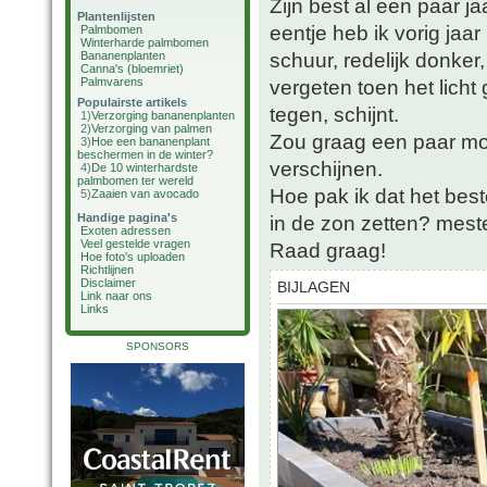
Zijn best al een paar ja
Plantenlijsten
eentje heb ik vorig jaar
Palmbomen
Winterharde palmbomen
schuur, redelijk donker
Bananenplanten
Canna's (bloemriet)
Palmvarens
vergeten toen het lich
Populairste artikels
tegen, schijnt.
1)
Verzorging bananenplanten
2)
Verzorging van palmen
Zou graag een paar mo
3)
Hoe een bananenplant
beschermen in de winter?
verschijnen.
4)
De 10 winterhardste
palmbomen ter wereld
Hoe pak ik dat het be
5)
Zaaien van avocado
Handige pagina's
in de zon zetten? mes
Exoten adressen
Veel gestelde vragen
Raad graag!
Hoe foto's uploaden
Richtlijnen
Disclaimer
BIJLAGEN
Link naar ons
Links
SPONSORS