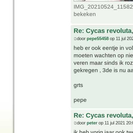
IMG_20210524_1158249
bekeken
Re: Cycas revoluta
door
pepe55458
op 11 jul 20
heb er ook eentje in vo
moeten wachten op ni
veren maar sinds ik roz
gekregen , 3de is nu 
grts
pepe
Re: Cycas revoluta
door
peter
op 11 jul 2021 20:
ik heb vorig jaar ook t