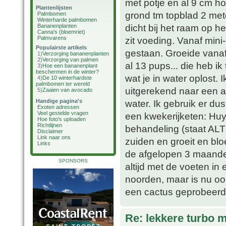
met potje en al 9 cm ho
Plantenlijsten
grond tm topblad 2 mete
Palmbomen
Winterharde palmbomen
dicht bij het raam op het
Bananenplanten
Canna's (bloemriet)
Palmvarens
zit voeding. Vanaf mini-
Populairste artikels
gestaan. Groeide vanaf 
1)
Verzorging bananenplanten
2)
Verzorging van palmen
al 13 pups... die heb ik
3)
Hoe een bananenplant
beschermen in de winter?
wat je in water oplost.
4)
De 10 winterhardste
palmbomen ter wereld
uitgerekend naar een afg
5)
Zaaien van avocado
Handige pagina's
water. Ik gebruik er du
Exoten adressen
Veel gestelde vragen
een kwekerijketen: Huys
Hoe foto's uploaden
Richtlijnen
behandeling (staat ALTI
Disclaimer
Link naar ons
zuiden en groeit en blo
Links
de afgelopen 3 maande
SPONSORS
altijd met de voeten in 
noorden, maar is nu oo
een cactus geprobeerd (l
Re: lekkere turbo