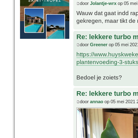
door
Jolantje-wrx
op 05 mei
Wauw dat gaat indd rap!
gekregen, maar tikt de
Re: lekkere turbo
door
Greener
op 05 mei 202
https://www.huyskweke
plantenvoeding-3-stuks
Bedoel je zoiets?
Re: lekkere turbo
door
annao
op 05 mei 2021 