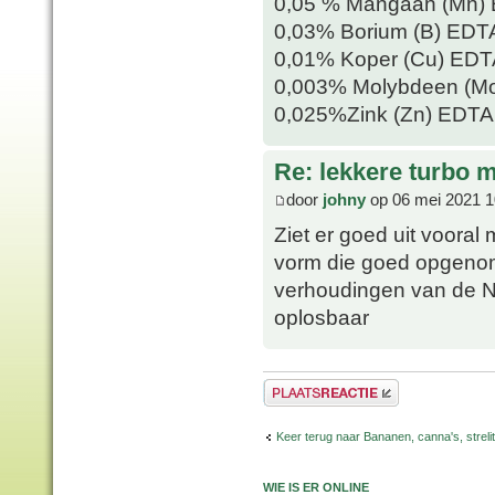
0,05 % Mangaan (Mn) 
0,03% Borium (B) EDT
0,01% Koper (Cu) EDT
0,003% Molybdeen (Mo
0,025%Zink (Zn) EDTA
Re: lekkere turbo
door
johny
op 06 mei 2021 1
Ziet er goed uit vooral
vorm die goed opgeno
verhoudingen van de N-
oplosbaar
Plaats een reactie
Keer terug naar Bananen, canna's, strelit
WIE IS ER ONLINE