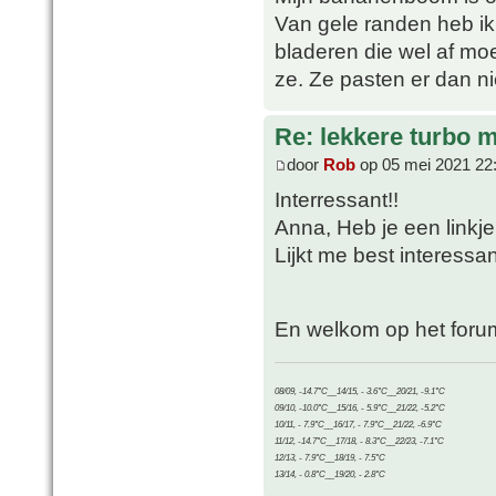
Van gele randen heb ik 
bladeren die wel af mo
ze. Ze pasten er dan n
Re: lekkere turbo
door
Rob
op 05 mei 2021 22
Interressant!!
Anna, Heb je een linkje
Lijkt me best interess
En welkom op het foru
08/09, -14.7°C__14/15, - 3.6°C__20/21, -9.1°C
09/10, -10.0°C__15/16, - 5.9°C__21/22, -5.2°C
10/11, - 7.9°C__16/17, - 7.9°C__21/22, -6.9°C
11/12, -14.7°C__17/18, - 8.3°C__22/23, -7.1°C
12/13, - 7.9°C__18/19, - 7.5°C
13/14, - 0.8°C__19/20, - 2.8°C