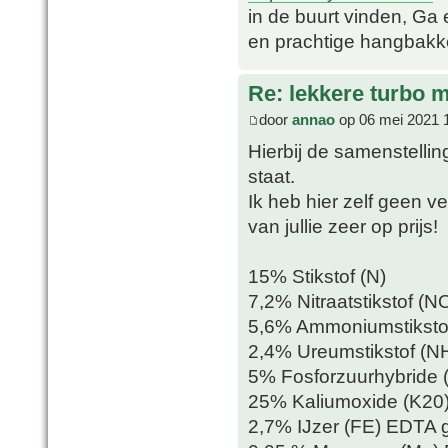
in de buurt vinden, Ga e
en prachtige hangbakk
Re: lekkere turbo
door
annao
op 06 mei 2021 
Hierbij de samenstellin
staat.
Ik heb hier zelf geen 
van jullie zeer op prijs!
15% Stikstof (N)
7,2% Nitraatstikstof (N
5,6% Ammoniumstiksto
2,4% Ureumstikstof (N
5% Fosforzuurhybride 
25% Kaliumoxide (K20)
2,7% IJzer (FE) EDTA 