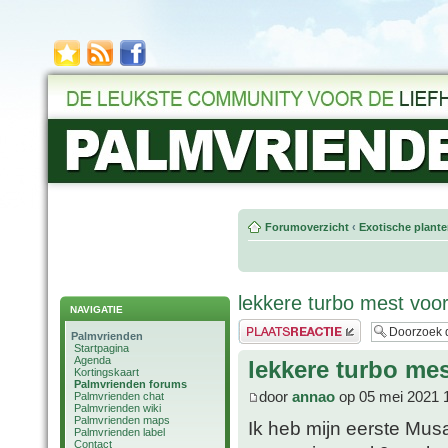
Forumoverzicht
‹
Exotische plant
lekkere turbo mest vo
NAVIGATIE
Plaats een reactie
Palmvrienden
Startpagina
Agenda
lekkere turbo m
Kortingskaart
Palmvrienden forums
door
annao
op 05 mei 2021 
Palmvrienden chat
Palmvrienden wiki
Palmvrienden maps
Ik heb mijn eerste Mus
Palmvrienden label
Contact