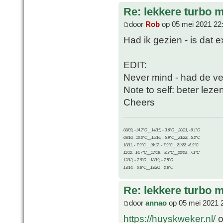
Re: lekkere turbo
door
Rob
op 05 mei 2021 22
Had ik gezien - is dat 
EDIT:
Never mind - had de ve
Note to self: beter lezen
Cheers
08/09, -14.7°C__14/15, - 3.6°C__20/21, -9.1°C
09/10, -10.0°C__15/16, - 5.9°C__21/22, -5.2°C
10/11, - 7.9°C__16/17, - 7.9°C__21/22, -6.9°C
11/12, -14.7°C__17/18, - 8.3°C__22/23, -7.1°C
12/13, - 7.9°C__18/19, - 7.5°C
13/14, - 0.8°C__19/20, - 2.8°C
Re: lekkere turbo
door
annao
op 05 mei 2021 
https://huyskweker.nl/
o