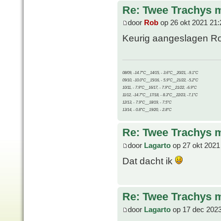
Re: Twee Trachys 
door
Rob
op 26 okt 2021 21:
Keurig aangeslagen Ron!
08/09, -14.7°C__14/15, - 3.6°C__20/21, -9.1°C
09/10, -10.0°C__15/16, - 5.9°C__21/22, -5.2°C
10/11, - 7.9°C__16/17, - 7.9°C__21/22, -6.9°C
11/12, -14.7°C__17/18, - 8.3°C__22/23, -7.1°C
12/13, - 7.9°C__18/19, - 7.5°C
13/14, - 0.8°C__19/20, - 2.8°C
Re: Twee Trachys 
door
Lagarto
op 27 okt 2021
Dat dacht ik
Re: Twee Trachys 
door
Lagarto
op 17 dec 2023