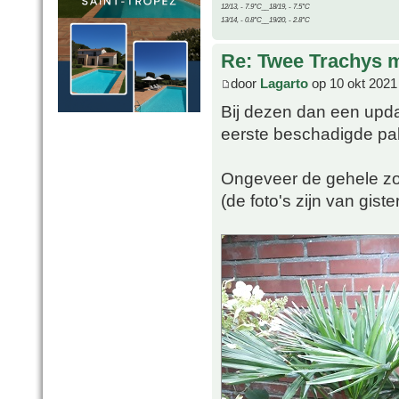
12/13, - 7.9°C__18/19, - 7.5°C
13/14, - 0.8°C__19/20, - 2.8°C
Re: Twee Trachys 
door
Lagarto
op 10 okt 2021
Bij dezen dan een upda
eerste beschadigde pal
Ongeveer de gehele zom
(de foto's zijn van giste