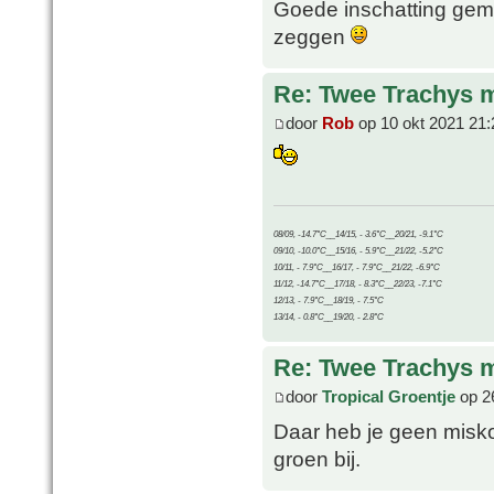
Goede inschatting gema
zeggen
Re: Twee Trachys 
door
Rob
op 10 okt 2021 21:
08/09, -14.7°C__14/15, - 3.6°C__20/21, -9.1°C
09/10, -10.0°C__15/16, - 5.9°C__21/22, -5.2°C
10/11, - 7.9°C__16/17, - 7.9°C__21/22, -6.9°C
11/12, -14.7°C__17/18, - 8.3°C__22/23, -7.1°C
12/13, - 7.9°C__18/19, - 7.5°C
13/14, - 0.8°C__19/20, - 2.8°C
Re: Twee Trachys 
door
Tropical Groentje
op 26
Daar heb je geen misko
groen bij.