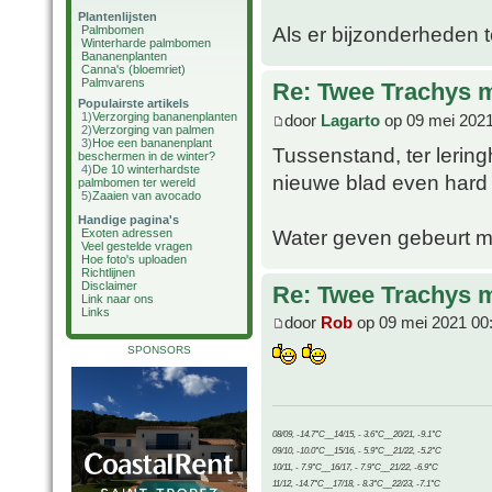
Plantenlijsten
Als er bijzonderheden t
Palmbomen
Winterharde palmbomen
Bananenplanten
Canna's (bloemriet)
Palmvarens
Re: Twee Trachys 
Populairste artikels
1)
Verzorging bananenplanten
door
Lagarto
op 09 mei 2021
2)
Verzorging van palmen
3)
Hoe een bananenplant
Tussenstand, ter lerin
beschermen in de winter?
4)
De 10 winterhardste
nieuwe blad even hard
palmbomen ter wereld
5)
Zaaien van avocado
Handige pagina's
Water geven gebeurt m
Exoten adressen
Veel gestelde vragen
Hoe foto's uploaden
Richtlijnen
Disclaimer
Re: Twee Trachys 
Link naar ons
Links
door
Rob
op 09 mei 2021 00
SPONSORS
08/09, -14.7°C__14/15, - 3.6°C__20/21, -9.1°C
09/10, -10.0°C__15/16, - 5.9°C__21/22, -5.2°C
10/11, - 7.9°C__16/17, - 7.9°C__21/22, -6.9°C
11/12, -14.7°C__17/18, - 8.3°C__22/23, -7.1°C