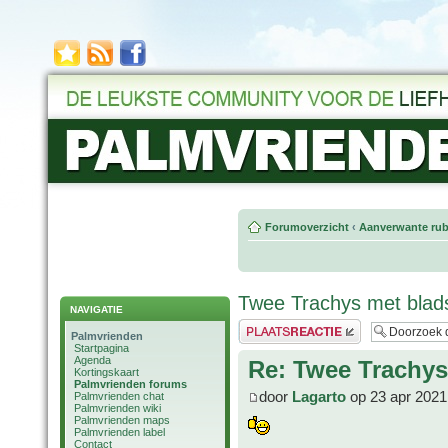
Forumoverzicht
‹
Aanverwante rub
Twee Trachys met blad
NAVIGATIE
Plaats een reactie
Palmvrienden
Startpagina
Agenda
Re: Twee Trachy
Kortingskaart
Palmvrienden forums
door
Lagarto
op 23 apr 2021
Palmvrienden chat
Palmvrienden wiki
Palmvrienden maps
Palmvrienden label
Contact