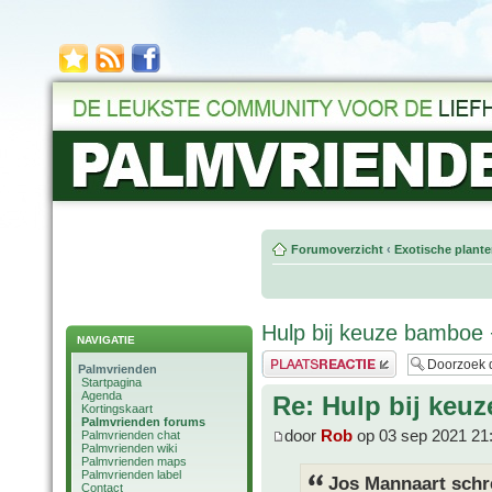
Forumoverzicht
‹
Exotische plant
Hulp bij keuze bamboe 
NAVIGATIE
Plaats een reactie
Palmvrienden
Startpagina
Agenda
Re: Hulp bij keu
Kortingskaart
Palmvrienden forums
door
Rob
op 03 sep 2021 21
Palmvrienden chat
Palmvrienden wiki
Palmvrienden maps
Palmvrienden label
Jos Mannaart schr
Contact