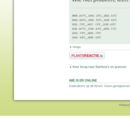
08/09, -14.7°C__14/15, - 3.6°C__20/21, -9.1°C
09/10, -10.0°C__15/16, - 5.9°C__21/22, -5.2°C
10/11, - 7.9°C__16/17, - 7.9°C__21/22, -6.9°C
11/12, -14.7°C__17/18, - 8.3°C__22/23, -7.1°C
12/13, - 7.9°C__18/19, - 7.5°C
13/14, - 0.8°C__19/20, - 2.8°C
Vorige
Plaats een reactie
Keer terug naar Bamboe's en grassen
WIE IS ER ONLINE
Gebruikers op dit forum: Geen geregistreer
Pwered