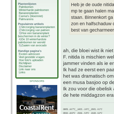
Heb je de oude nitid
Plantenlijsten
Palmbomen
mp te gaan halen maa
Winterharde palmbomen
Bananenplanten
Canna's (bloemriet)
staan. Binnenkort ga 
Palmvarens
zon en halfschaduw d
Populairste artikels
1)
Verzorging bananenplanten
best van gecharmeer
2)
Verzorging van palmen
3)
Hoe een bananenplant
beschermen in de winter?
4)
De 10 winterhardste
palmbomen ter wereld
5)
Zaaien van avocado
ah, die bloei wist ik n
Handige pagina's
Exoten adressen
F. nitida is mischien we
Veel gestelde vragen
Hoe foto's uploaden
jammer vinden als ie er
Richtlijnen
Disclaimer
Ik had ze eerst een pa
Link naar ons
Links
het was dramatisch om
een musa basjoo op de
SPONSORS
Ik zou voor die obelis
de hete middagzon era
08/09, -14.7°C__14/15, - 3.6°C__20/21, -9.1°C
09/10, -10.0°C__15/16, - 5.9°C__21/22, -5.2°C