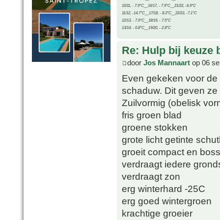
10/11, - 7.9°C__16/17, - 7.9°C__21/22, -6.9°C
11/12, -14.7°C__17/18, - 8.3°C__22/23, -7.1°C
12/13, - 7.9°C__18/19, - 7.5°C
13/14, - 0.8°C__19/20, - 2.8°C
Re: Hulp bij keuze
door
Jos Mannaart
op 06 se
Even gekeken voor de 
schaduw. Dit geven ze 
Zuilvormig (obelisk vor
fris groen blad
groene stokken
grote licht getinte sch
groeit compact en boss
verdraagt iedere grond
verdraagt zon
erg winterhard -25C
erg goed wintergroen
krachtige groeier