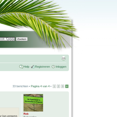
Help
Registreren
Inloggen
33 berichten •
Pagina
4
van
4
•
1
2
3
4
Rob
r las ergens
Beheerder