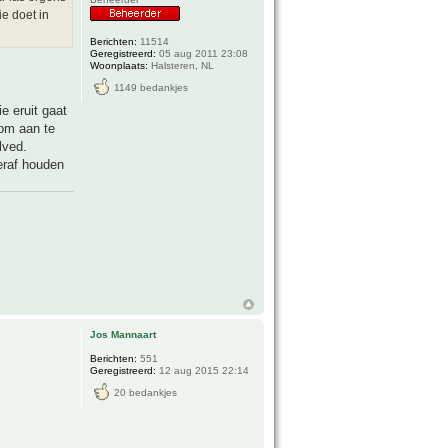
ie doet in
Berichten:
11514
Geregistreerd:
05 aug 2011 23:08
Woonplaats:
Halsteren, NL
1149 bedankjes
e eruit gaat
 om aan te
lved.
eraf houden
Jos Mannaart
Berichten:
551
Geregistreerd:
12 aug 2015 22:14
20 bedankjes