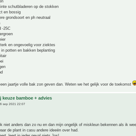
en
etinte schutbladeren op de stokken
ct en bossig
ere grondsoort en ph neutraal
n
d -25C
ergroen
eier
terk en ongevoelig voor ziektes
 in potten en bakken beplanting
tair
ei
gen
nd
een jaartje volle bak zon geven dan. Weten we het gelijk voor de toekomst
ij keuze bamboe + advies
6 sep 2021 22:07
ok niet anders dan zo nu en dan mijn ongelijk of miskleun bekennen als ik wee
aar de plant in casu andere ideeën over had.
ert, leert in ieder geval niets Jos!