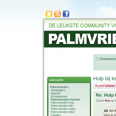
Forumoverz
Hulp bij 
NAVIGATIE
Plaats een reactie
Palmvrienden
Startpagina
Agenda
Re: Hulp 
Kortingskaart
Palmvrienden forums
door
Rob
op 0
Palmvrienden chat
Palmvrienden wiki
Palmvrienden maps
Jos 
Palmvrienden label
Contact
Heb je d