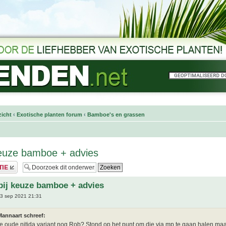
icht
‹
Exotische planten forum
‹
Bamboe's en grassen
keuze bamboe + advies
bij keuze bamboe + advies
3 sep 2021 21:31
Mannaart schreef:
e oude nitida variant nog Rob? Stond op het punt om die via mp te gaan halen maa