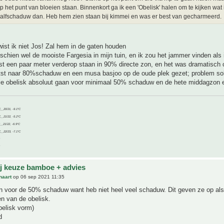
op het punt van bloeien staan. Binnenkort ga ik een 'Obelisk' halen om te kijken wat 
alfschaduw dan. Heb hem zien staan bij kimmei en was er best van gecharmeerd.
 wist ik niet Jos! Zal hem in de gaten houden
mischien wel de mooiste Fargesia in mijn tuin, en ik zou het jammer vinden als i
st een paar meter verderop staan in 90% directe zon, en het was dramatisch
atst naar 80%schaduw en een musa basjoo op de oude plek gezet; problem so
die obelisk absoluut gaan voor minimaal 50% schaduw en de hete middagzon 
C__20/21, -9.1°C
C__21/22, -5.2°C
C__21/22, -6.9°C
C__22/23, -7.1°C
ij keuze bamboe + advies
naart
op 06 sep 2021 11:35
 voor de 50% schaduw want heb niet heel veel schaduw. Dit geven ze op als
n van de obelisk.
belisk vorm)
d