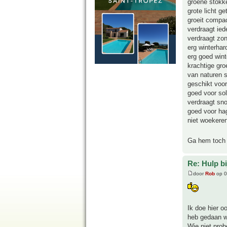
groene stokk
grote licht g
groeit compa
verdraagt ied
verdraagt zo
erg winterhar
erg goed wint
krachtige gro
van naturen s
geschikt voor
goed voor soli
verdraagt sno
goed voor ha
niet woekere
Ga hem toch 
Re: Hulp b
door
Rob
op 0
Ik doe hier o
heb gedaan w
Wie niet probe