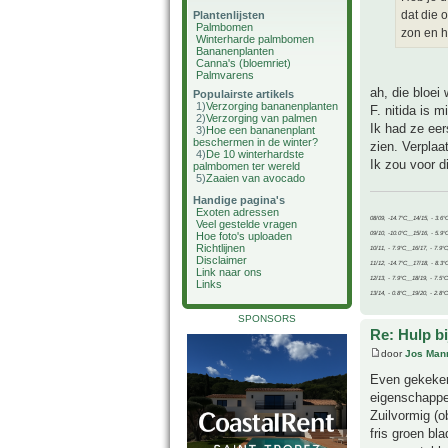
dat die 
Plantenlijsten
Palmbomen
zon en h
Winterharde palmbomen
Bananenplanten
Canna's (bloemriet)
Palmvarens
ah, die bloei
Populairste artikels
1)
Verzorging bananenplanten
F. nitida is 
2)
Verzorging van palmen
Ik had ze eer
3)
Hoe een bananenplant
beschermen in de winter?
zien. Verpla
4)
De 10 winterhardste
Ik zou voor 
palmbomen ter wereld
5)
Zaaien van avocado
Handige pagina's
Exoten adressen
08/09, -14.7°C__14/15, - 3.6°
Veel gestelde vragen
09/10, -10.0°C__15/16, - 5.9°
Hoe foto's uploaden
Richtlijnen
10/11, - 7.9°C__16/17, - 7.9°
Disclaimer
11/12, -14.7°C__17/18, - 8.3°
Link naar ons
12/13, - 7.9°C__18/19, - 7.5°C
Links
13/14, - 0.8°C__19/20, - 2.8°C
SPONSORS
Re: Hulp b
door
Jos Man
Even gekeken
eigenschappe
Zuilvormig (o
fris groen bla