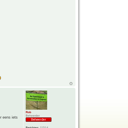
Rob
Beheerder
r eens iets
Berichten:
11514