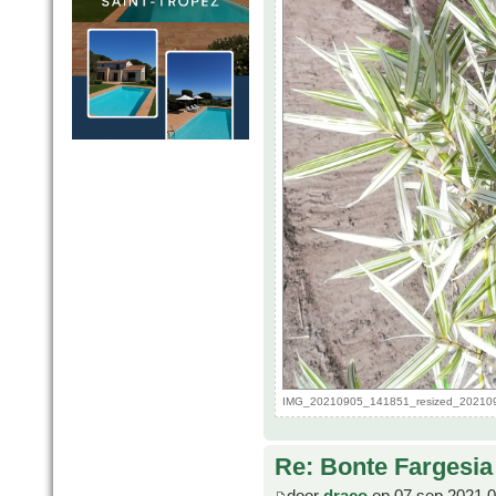
IMG_20210905_141851_resized_2021090
Re: Bonte Fargesia
door
draco
op 07 sep 2021 0