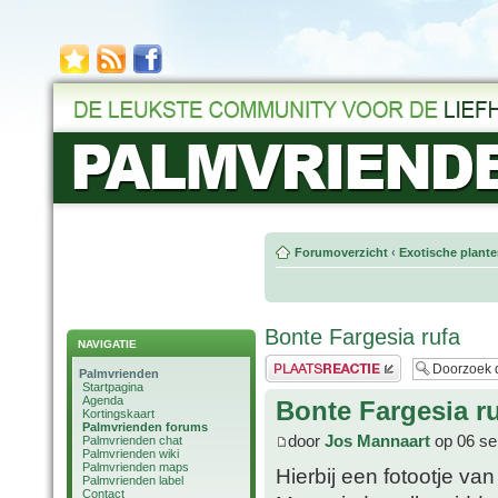
Forumoverzicht
‹
Exotische plant
Bonte Fargesia rufa
NAVIGATIE
Plaats een reactie
Palmvrienden
Startpagina
Agenda
Bonte Fargesia r
Kortingskaart
Palmvrienden forums
door
Jos Mannaart
op 06 se
Palmvrienden chat
Palmvrienden wiki
Palmvrienden maps
Hierbij een fotootje va
Palmvrienden label
Contact