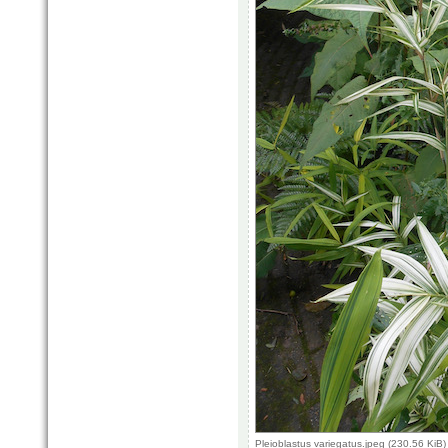
Pleioblastus variegatus.jpeg (230.56 Ki