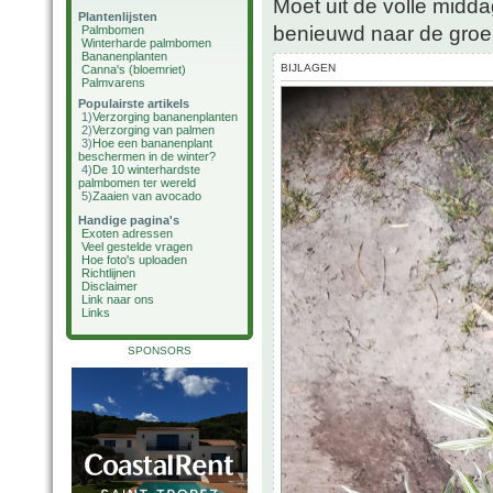
Moet uit de volle midd
Plantenlijsten
benieuwd naar de groe
Palmbomen
Winterharde palmbomen
Bananenplanten
BIJLAGEN
Canna's (bloemriet)
Palmvarens
Populairste artikels
1)
Verzorging bananenplanten
2)
Verzorging van palmen
3)
Hoe een bananenplant
beschermen in de winter?
4)
De 10 winterhardste
palmbomen ter wereld
5)
Zaaien van avocado
Handige pagina's
Exoten adressen
Veel gestelde vragen
Hoe foto's uploaden
Richtlijnen
Disclaimer
Link naar ons
Links
SPONSORS