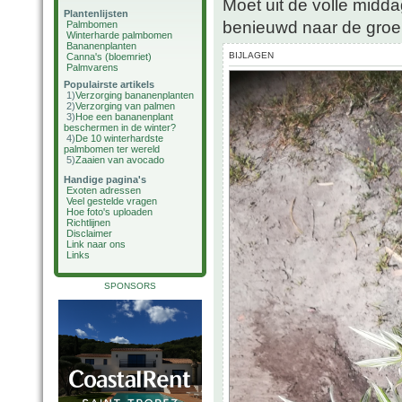
Moet uit de volle midd
Plantenlijsten
benieuwd naar de groe
Palmbomen
Winterharde palmbomen
Bananenplanten
BIJLAGEN
Canna's (bloemriet)
Palmvarens
Populairste artikels
1)
Verzorging bananenplanten
2)
Verzorging van palmen
3)
Hoe een bananenplant
beschermen in de winter?
4)
De 10 winterhardste
palmbomen ter wereld
5)
Zaaien van avocado
Handige pagina's
Exoten adressen
Veel gestelde vragen
Hoe foto's uploaden
Richtlijnen
Disclaimer
Link naar ons
Links
SPONSORS