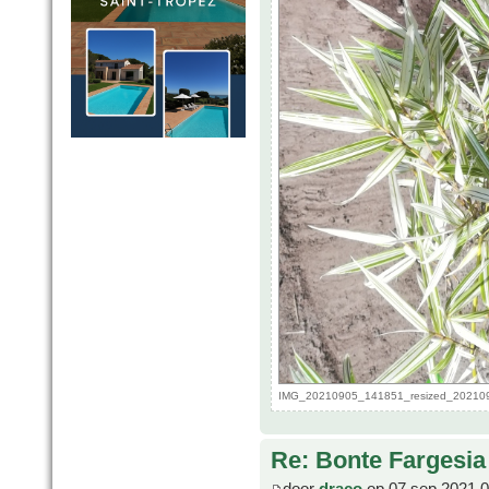
IMG_20210905_141851_resized_2021090
Re: Bonte Fargesia
door
draco
op 07 sep 2021 0