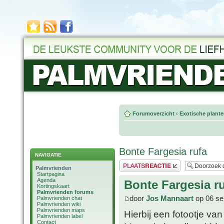
Forumoverzicht
‹
Exotische plant
Bonte Fargesia rufa
NAVIGATIE
Plaats een reactie
Palmvrienden
Startpagina
Agenda
Bonte Fargesia r
Kortingskaart
Palmvrienden forums
door
Jos Mannaart
op 06 se
Palmvrienden chat
Palmvrienden wiki
Palmvrienden maps
Hierbij een fotootje va
Palmvrienden label
Contact