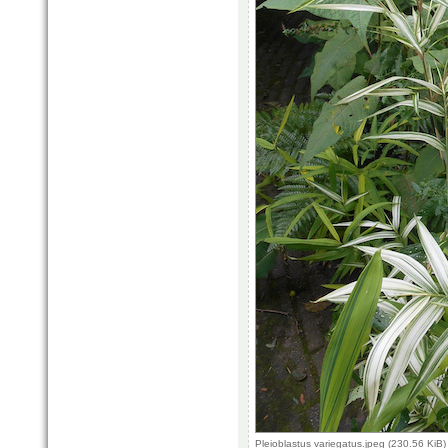
Pleioblastus variegatus.jpeg (230.56 Ki