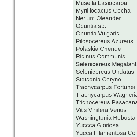
Musella Lasiocarpa
Myrtillocactus Cochal
Nerium Oleander
Opuntia sp.
Opuntia Vulgaris
Pilosocereus Azureus
Polaskia Chende
Ricinus Communis
Selenicereus Megalan
Selenicereus Undatus
Stetsonia Coryne
Trachycarpus Fortunei
Trachycarpus Wagneri
Trichocereus Pasacan
Vitis Vinifera Venus
Washingtonia Robusta
Yuccca Gloriosa
Yucca Filamentosa Col