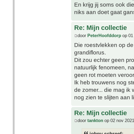
En krijg jij soms ook di
niks aan doet gaat gans
Re: Mijn collectie
door
PeterHoofddorp
op 01
Die roestvlekken op de
grandiflorus.
Dit zou echter geen pr
natuurlijk fenomeen, n
geen rot moeten veroo
Ik heb trouwens nog ste
de zomer... die mag ik
nog zien te slijten aan 
Re: Mijn collectie
door
tankton
op 02 nov 2021
johny schreef: