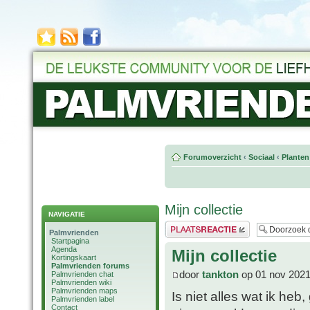
Forumoverzicht
‹
Sociaal
‹
Planten
Mijn collectie
NAVIGATIE
Plaats een reactie
Palmvrienden
Startpagina
Agenda
Mijn collectie
Kortingskaart
Palmvrienden forums
door
tankton
op 01 nov 2021
Palmvrienden chat
Palmvrienden wiki
Palmvrienden maps
Is niet alles wat ik he
Palmvrienden label
Contact