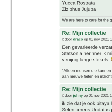
Yucca Rostrata
Ziziphus Jujuba
We are here to care for the 
Re: Mijn collectie
door
draco
op 01 nov 2021 1
Een gevariëerde verza
Stetsonia herinner ik m
venijnig lange stekels.
"Alleen mensen die kunnen tw
aan nieuwe feiten en inzich
Re: Mijn collectie
door
johny
op 01 nov 2021 1
ik zie dat je ook pita
Selenicereus Undatus j