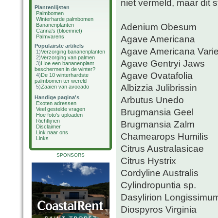
niet vermeld, maar dit st
Plantenlijsten
Palmbomen
Winterharde palmbomen
Adenium Obesum
Bananenplanten
Canna's (bloemriet)
Palmvarens
Agave Americana
Populairste artikels
Agave Americana Vari
1)
Verzorging bananenplanten
2)
Verzorging van palmen
Agave Gentryi Jaws
3)
Hoe een bananenplant
beschermen in de winter?
Agave Ovatafolia
4)
De 10 winterhardste
palmbomen ter wereld
Albizzia Julibrissin
5)
Zaaien van avocado
Handige pagina's
Arbutus Unedo
Exoten adressen
Veel gestelde vragen
Brugmansia Geel
Hoe foto's uploaden
Richtlijnen
Brugmansia Zalm
Disclaimer
Link naar ons
Chamearops Humilis
Links
Citrus Australasicae
SPONSORS
Citrus Hystrix
Cordyline Australis
Cylindropuntia sp.
Dasylirion Longissimu
Diospyros Virginia