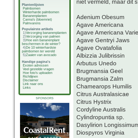
niet vermeld, maar dit st
Plantenlijsten
Palmbomen
Winterharde palmbomen
Adenium Obesum
Bananenplanten
Canna's (bloemriet)
Palmvarens
Agave Americana
Populairste artikels
Agave Americana Vari
1)
Verzorging bananenplanten
2)
Verzorging van palmen
Agave Gentryi Jaws
3)
Hoe een bananenplant
beschermen in de winter?
Agave Ovatafolia
4)
De 10 winterhardste
palmbomen ter wereld
Albizzia Julibrissin
5)
Zaaien van avocado
Handige pagina's
Arbutus Unedo
Exoten adressen
Veel gestelde vragen
Brugmansia Geel
Hoe foto's uploaden
Richtlijnen
Brugmansia Zalm
Disclaimer
Link naar ons
Chamearops Humilis
Links
Citrus Australasicae
SPONSORS
Citrus Hystrix
Cordyline Australis
Cylindropuntia sp.
Dasylirion Longissimu
Diospyros Virginia