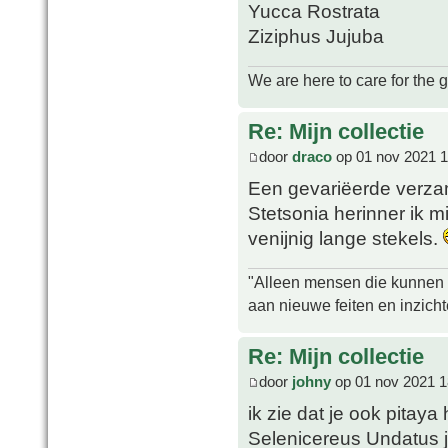
Yucca Rostrata
Ziziphus Jujuba
We are here to care for the 
Re: Mijn collectie
door
draco
op 01 nov 2021 1
Een gevariëerde verza
Stetsonia herinner ik m
venijnig lange stekels.
"Alleen mensen die kunnen tw
aan nieuwe feiten en inzich
Re: Mijn collectie
door
johny
op 01 nov 2021 1
ik zie dat je ook pita
Selenicereus Undatus j