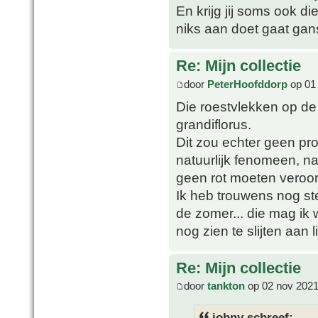
En krijg jij soms ook di
niks aan doet gaat gans
Re: Mijn collectie
door
PeterHoofddorp
op 01
Die roestvlekken op de
grandiflorus.
Dit zou echter geen pr
natuurlijk fenomeen, n
geen rot moeten veroo
Ik heb trouwens nog ste
de zomer... die mag ik
nog zien te slijten aan 
Re: Mijn collectie
door
tankton
op 02 nov 2021
johny schreef: