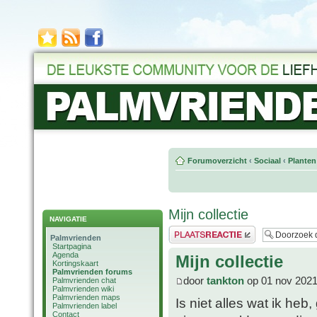
Forumoverzicht
‹
Sociaal
‹
Planten
Mijn collectie
NAVIGATIE
Plaats een reactie
Palmvrienden
Startpagina
Agenda
Mijn collectie
Kortingskaart
Palmvrienden forums
door
tankton
op 01 nov 2021
Palmvrienden chat
Palmvrienden wiki
Palmvrienden maps
Is niet alles wat ik he
Palmvrienden label
Contact