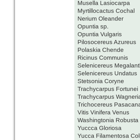
Musella Lasiocarpa
Myrtillocactus Cochal
Nerium Oleander
Opuntia sp.
Opuntia Vulgaris
Pilosocereus Azureus
Polaskia Chende
Ricinus Communis
Selenicereus Megalan
Selenicereus Undatus
Stetsonia Coryne
Trachycarpus Fortunei
Trachycarpus Wagneri
Trichocereus Pasacan
Vitis Vinifera Venus
Washingtonia Robusta
Yuccca Gloriosa
Yucca Filamentosa Col