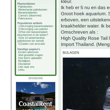
kleur.
Plantenlijsten
Ik heb er 5 nu en das 
Palmbomen
Winterharde palmbomen
Groot hoek aquarium. S
Bananenplanten
Canna's (bloemriet)
Palmvarens
erboven, een uitstekend 
Populairste artikels
kraakhelder water. Ik b
1)
Verzorging bananenplanten
2)
Verzorging van palmen
Omschreven als :
3)
Hoe een bananenplant
beschermen in de winter?
High Quality Rose Tail 
4)
De 10 winterhardste
palmbomen ter wereld
Import Thailand. (Meng
5)
Zaaien van avocado
Handige pagina's
Exoten adressen
BIJLAGEN
Veel gestelde vragen
Hoe foto's uploaden
Richtlijnen
Disclaimer
Link naar ons
Links
SPONSORS