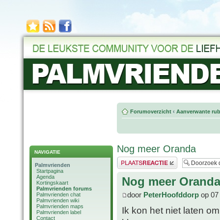
Forumoverzicht
‹
Aanverwante rub
Nog meer Oranda
NAVIGATIE
Plaats een reactie
Palmvrienden
Startpagina
Agenda
Nog meer Orand
Kortingskaart
Palmvrienden forums
door
PeterHoofddorp
op 07 
Palmvrienden chat
Palmvrienden wiki
Palmvrienden maps
Ik kon het niet laten om
Palmvrienden label
Contact