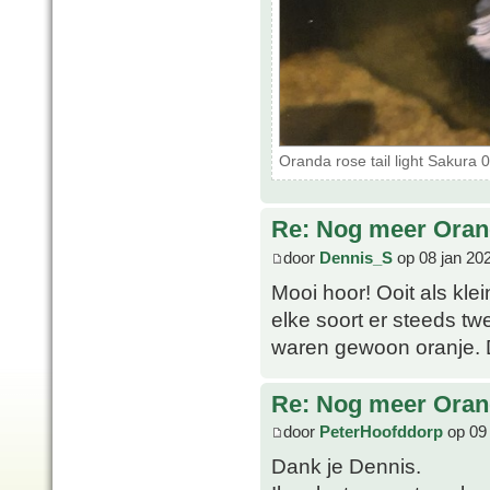
Oranda rose tail light Sakura
Re: Nog meer Ora
door
Dennis_S
op 08 jan 20
Mooi hoor! Ooit als kle
elke soort er steeds t
waren gewoon oranje. De
Re: Nog meer Ora
door
PeterHoofddorp
op 09 
Dank je Dennis.