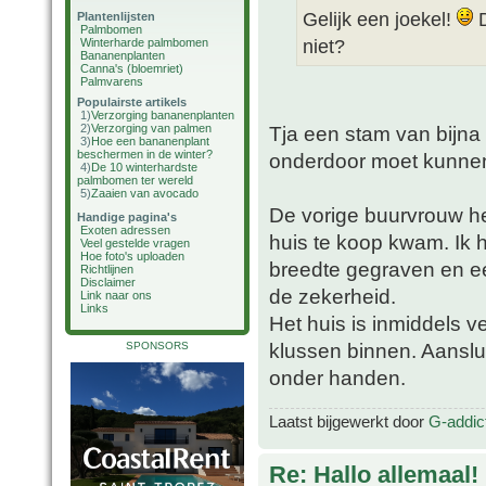
Gelijk een joekel!
D
Plantenlijsten
Palmbomen
niet?
Winterharde palmbomen
Bananenplanten
Canna's (bloemriet)
Palmvarens
Populairste artikels
1)
Verzorging bananenplanten
2)
Verzorging van palmen
Tja een stam van bijna
3)
Hoe een bananenplant
beschermen in de winter?
onderdoor moet kunne
4)
De 10 winterhardste
palmbomen ter wereld
5)
Zaaien van avocado
De vorige buurvrouw he
Handige pagina's
Exoten adressen
huis te koop kwam. Ik 
Veel gestelde vragen
Hoe foto's uploaden
breedte gegraven en e
Richtlijnen
Disclaimer
de zekerheid.
Link naar ons
Links
Het huis is inmiddels v
klussen binnen. Aanslu
SPONSORS
onder handen.
Laatst bijgewerkt door
G-addic
Re: Hallo allemaal!