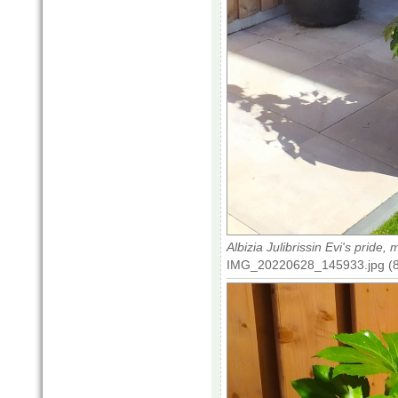
Albizia Julibrissin Evi's prid
IMG_20220628_145933.jpg (85