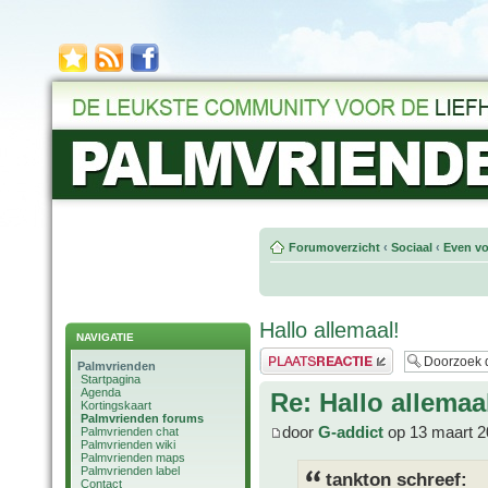
Forumoverzicht
‹
Sociaal
‹
Even vo
Hallo allemaal!
NAVIGATIE
Plaats een reactie
Palmvrienden
Startpagina
Agenda
Re: Hallo allemaa
Kortingskaart
Palmvrienden forums
door
G-addict
op 13 maart 2
Palmvrienden chat
Palmvrienden wiki
Palmvrienden maps
Palmvrienden label
tankton schreef:
Contact