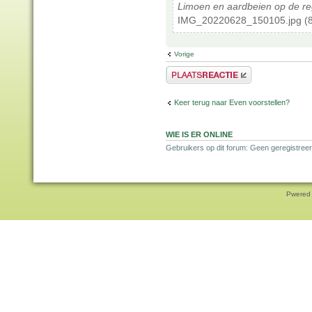
Limoen en aardbeien op de re
IMG_20220628_150105.jpg (8
Vorige
Plaats een reactie
Keer terug naar Even voorstellen?
WIE IS ER ONLINE
Gebruikers op dit forum: Geen geregistreer
Pwered