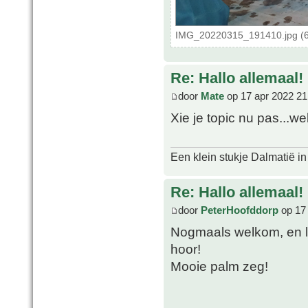
IMG_20220315_191410.jpg (6
Re: Hallo allemaal!
door
Mate
op 17 apr 2022 21
Xie je topic nu pas...w
Een klein stukje Dalmatië in
Re: Hallo allemaal!
door
PeterHoofddorp
op 17 
Nogmaals welkom, en le
hoor!
Mooie palm zeg!