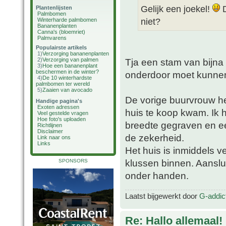
Gelijk een joekel!
D
Plantenlijsten
Palmbomen
niet?
Winterharde palmbomen
Bananenplanten
Canna's (bloemriet)
Palmvarens
Populairste artikels
1)
Verzorging bananenplanten
2)
Verzorging van palmen
Tja een stam van bijna
3)
Hoe een bananenplant
beschermen in de winter?
onderdoor moet kunne
4)
De 10 winterhardste
palmbomen ter wereld
5)
Zaaien van avocado
De vorige buurvrouw he
Handige pagina's
Exoten adressen
huis te koop kwam. Ik 
Veel gestelde vragen
Hoe foto's uploaden
breedte gegraven en e
Richtlijnen
Disclaimer
de zekerheid.
Link naar ons
Links
Het huis is inmiddels v
klussen binnen. Aanslu
SPONSORS
onder handen.
Laatst bijgewerkt door
G-addic
Re: Hallo allemaal!