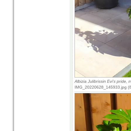
Albizia Julibrissin Evi's prid
IMG_20220628_145933.jpg (85