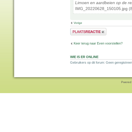
Limoen en aardbeien op de re
IMG_20220628_150105.jpg (8
Vorige
Plaats een reactie
Keer terug naar Even voorstellen?
WIE IS ER ONLINE
Gebruikers op dit forum: Geen geregistreer
Pwered