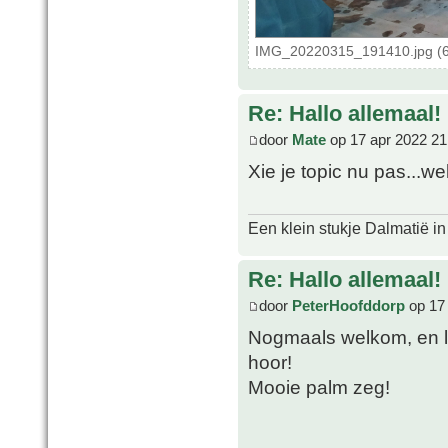
IMG_20220315_191410.jpg (6
Re: Hallo allemaal!
door
Mate
op 17 apr 2022 21
Xie je topic nu pas...w
Een klein stukje Dalmatië in
Re: Hallo allemaal!
door
PeterHoofddorp
op 17 
Nogmaals welkom, en le
hoor!
Mooie palm zeg!