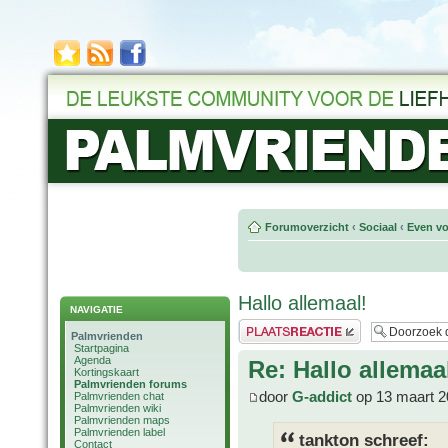
Forumoverzicht
‹
Sociaal
‹
Even vo
Hallo allemaal!
NAVIGATIE
Plaats een reactie
Palmvrienden
Startpagina
Agenda
Re: Hallo allemaa
Kortingskaart
Palmvrienden forums
door
G-addict
op 13 maart 2
Palmvrienden chat
Palmvrienden wiki
Palmvrienden maps
Palmvrienden label
tankton schreef:
Contact