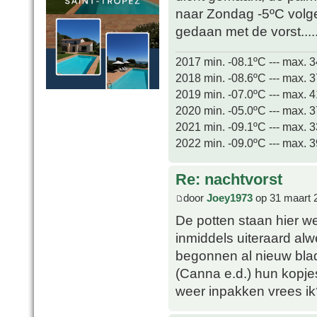
naar Zondag -5ºC volg
gedaan met de vorst.....
2017 min. -08.1ºC --- max. 
2018 min. -08.6ºC --- max. 
2019 min. -07.0ºC --- max. 
2020 min. -05.0ºC --- max. 
2021 min. -09.1ºC --- max. 
2022 min. -09.0ºC --- max. 
Re: nachtvorst
door
Joey1973
op 31 maart 
De potten staan hier w
inmiddels uiteraard al
begonnen al nieuw blad
(Canna e.d.) hun kopje
weer inpakken vrees ik