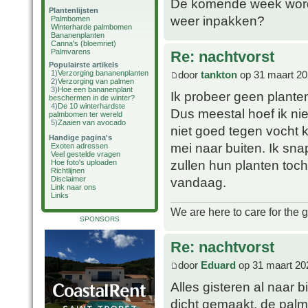
De komende week wordt 
Plantenlijsten
weer inpakken?
Palmbomen
Winterharde palmbomen
Bananenplanten
Canna's (bloemriet)
Palmvarens
Re: nachtvorst
Populairste artikels
door
tankton
op 31 maart 20
1)
Verzorging bananenplanten
2)
Verzorging van palmen
3)
Hoe een bananenplant
Ik probeer geen planten
beschermen in de winter?
4)
De 10 winterhardste
Dus meestal hoef ik nie
palmbomen ter wereld
5)
Zaaien van avocado
niet goed tegen vocht k
Handige pagina's
mei naar buiten. Ik sna
Exoten adressen
Veel gestelde vragen
zullen hun planten toc
Hoe foto's uploaden
Richtlijnen
vandaag.
Disclaimer
Link naar ons
Links
We are here to care for the 
SPONSORS
Re: nachtvorst
door
Eduard
op 31 maart 20
Alles gisteren al naar
dicht gemaakt, de pal