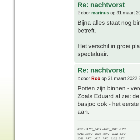
Re: nachtvorst
door
marinus
op 31 maart 2
Bijna alles staat nog b
betreft.
Het verschil in groei pl
spectaluair.
Re: nachtvorst
door
Rob
op 31 maart 2022 
Potten zijn binnen - ve
Zoals Eduard al zei: 
basjoo ook - het eerste
aan.
08/09, -14.7°C__14/15, - 3.6°C__20/21, -9.1°C
09/10, -10.0°C__15/16, - 5.9°C__21/22, -5.2°C
10/11, - 7.9°C__16/17, - 7.9°C__21/22, -6.9°C