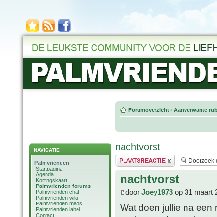
Forumoverzicht
‹
Aanverwante rub
nachtvorst
NAVIGATIE
Plaats een reactie
Palmvrienden
Startpagina
Agenda
nachtvorst
Kortingskaart
Palmvrienden forums
door
Joey1973
op 31 maart 
Palmvrienden chat
Palmvrienden wiki
Palmvrienden maps
Wat doen jullie na ee
Palmvrienden label
Contact