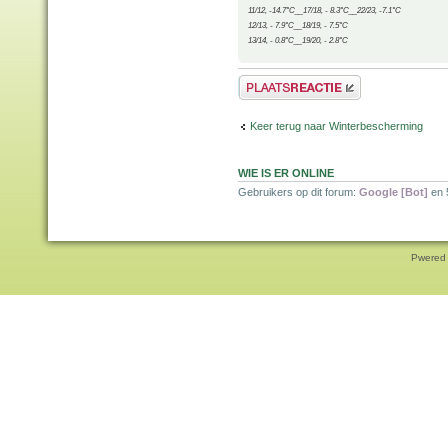
11/12, -14.7°C__17/18, - 8.3°C__22/23, -7.1°C
12/13, - 7.9°C__18/19, - 7.5°C
13/14, - 0.8°C__19/20, - 2.8°C
Plaats een reactie
Keer terug naar Winterbescherming
WIE IS ER ONLINE
Gebruikers op dit forum:
Google [Bot]
en 
Pwered