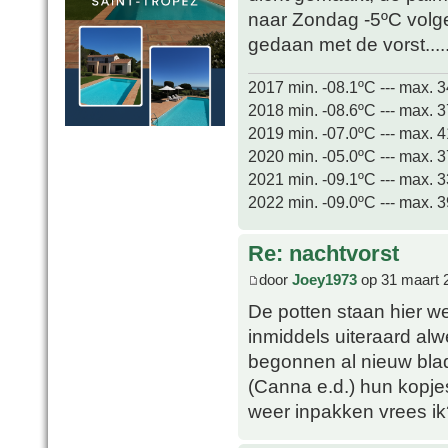
naar Zondag -5ºC volg
gedaan met de vorst.....
2017 min. -08.1ºC --- max. 
2018 min. -08.6ºC --- max. 
2019 min. -07.0ºC --- max. 
2020 min. -05.0ºC --- max. 
2021 min. -09.1ºC --- max. 
2022 min. -09.0ºC --- max. 
Re: nachtvorst
door
Joey1973
op 31 maart 
De potten staan hier w
inmiddels uiteraard al
begonnen al nieuw blad
(Canna e.d.) hun kopje
weer inpakken vrees ik