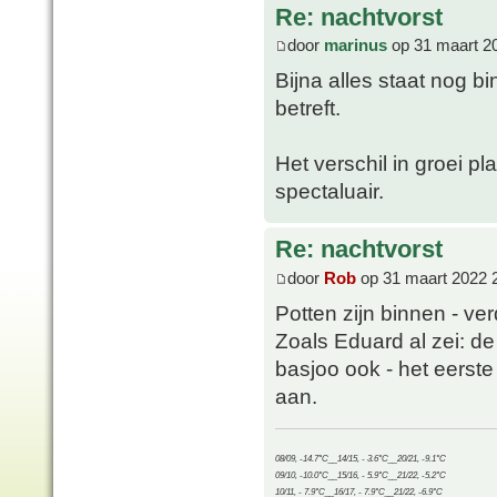
Re: nachtvorst
door
marinus
op 31 maart 2
Bijna alles staat nog b
betreft.
Het verschil in groei pl
spectaluair.
Re: nachtvorst
door
Rob
op 31 maart 2022 
Potten zijn binnen - ve
Zoals Eduard al zei: 
basjoo ook - het eerste
aan.
08/09, -14.7°C__14/15, - 3.6°C__20/21, -9.1°C
09/10, -10.0°C__15/16, - 5.9°C__21/22, -5.2°C
10/11, - 7.9°C__16/17, - 7.9°C__21/22, -6.9°C