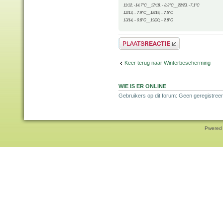
11/12, -14.7°C__17/18, - 8.3°C__22/23, -7.1°C
12/13, - 7.9°C__18/19, - 7.5°C
13/14, - 0.8°C__19/20, - 2.8°C
Plaats een reactie
Keer terug naar Winterbescherming
WIE IS ER ONLINE
Gebruikers op dit forum: Geen geregistreer
Pwered