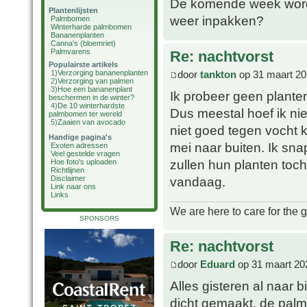
De komende week wordt 
Plantenlijsten
weer inpakken?
Palmbomen
Winterharde palmbomen
Bananenplanten
Canna's (bloemriet)
Palmvarens
Re: nachtvorst
Populairste artikels
door
tankton
op 31 maart 20
1)
Verzorging bananenplanten
2)
Verzorging van palmen
3)
Hoe een bananenplant
Ik probeer geen planten
beschermen in de winter?
4)
De 10 winterhardste
Dus meestal hoef ik nie
palmbomen ter wereld
5)
Zaaien van avocado
niet goed tegen vocht k
Handige pagina's
mei naar buiten. Ik sna
Exoten adressen
Veel gestelde vragen
zullen hun planten toc
Hoe foto's uploaden
Richtlijnen
vandaag.
Disclaimer
Link naar ons
Links
We are here to care for the 
SPONSORS
Re: nachtvorst
door
Eduard
op 31 maart 20
Alles gisteren al naar
dicht gemaakt, de pal