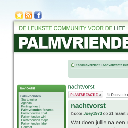
Forumoverzicht
‹
Aanverwante rub
nachtvorst
NAVIGATIE
Plaats een reactie
Palmvrienden
Startpagina
Agenda
nachtvorst
Kortingskaart
Palmvrienden forums
door
Joey1973
op 31 maart 
Palmvrienden chat
Palmvrienden wiki
Palmvrienden maps
Wat doen jullie na ee
Palmvrienden label
Contact