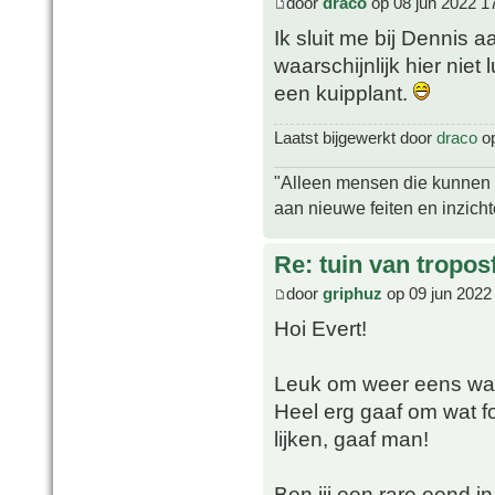
door
draco
op 08 jun 2022 1
Ik sluit me bij Dennis aa
waarschijnlijk hier niet
een kuipplant.
Laatst bijgewerkt door
draco
op
"Alleen mensen die kunnen tw
aan nieuwe feiten en inzich
Re: tuin van tropos
door
griphuz
op 09 jun 2022
Hoi Evert!
Leuk om weer eens wat 
Heel erg gaaf om wat fo
lijken, gaaf man!
Ben jij een rare eend in