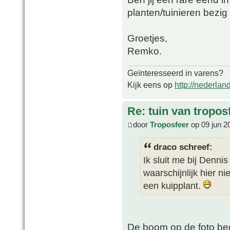
planten/tuinieren bezig i
Groetjes,
Remko.
Geïnteresseerd in varens?
Kijk eens op
http://nederlan
Re: tuin van tropos
door
Troposfeer
op 09 jun 2
draco schreef:
Ik sluit me bij Dennis
waarschijnlijk hier ni
een kuipplant.
De boom op de foto bego