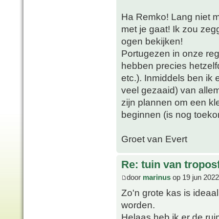
Ha Remko! Lang niet m
met je gaat! Ik zou zeg
ogen bekijken!
Portugezen in onze regi
hebben precies hetzelfd
etc.). Inmiddels ben i
veel gezaaid) van allem
zijn plannen om een kl
beginnen (is nog toek
Groet van Evert
Re: tuin van tropos
door
marinus
op 19 jun 2022
Zo'n grote kas is ideaa
worden.
Helaas heb ik er de ruim