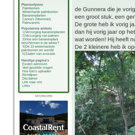
Plantenlijsten
de Gunnera die je vorig
Palmbomen
Winterharde palmbomen
een groot stuk, een gem
Bananenplanten
Canna's (bloemriet)
Palmvarens
De grote heb ik vorig ja
Populairste artikels
dan hij vorig jaar op h
1)
Verzorging bananenplanten
2)
Verzorging van palmen
wat worden! Hij heeft nu
3)
Hoe een bananenplant
beschermen in de winter?
De 2 kleinere heb ik op
4)
De 10 winterhardste
palmbomen ter wereld
5)
Zaaien van avocado
Handige pagina's
Exoten adressen
Veel gestelde vragen
Hoe foto's uploaden
Richtlijnen
Disclaimer
Link naar ons
Links
SPONSORS