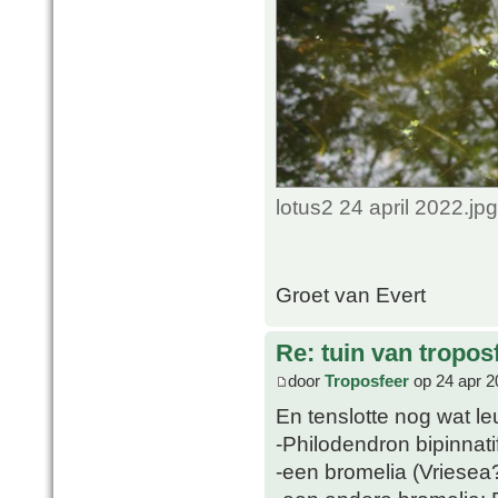
lotus2 24 april 2022.j
Groet van Evert
Re: tuin van tropos
door
Troposfeer
op 24 apr 2
En tenslotte nog wat le
-Philodendron bipinnat
-een bromelia (Vriesea