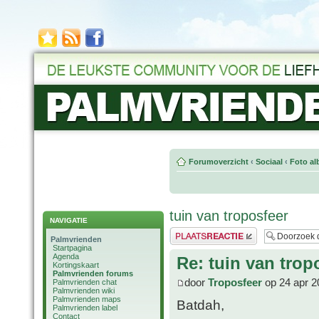
Forumoverzicht
‹
Sociaal
‹
Foto al
tuin van troposfeer
NAVIGATIE
Plaats een reactie
Palmvrienden
Startpagina
Agenda
Re: tuin van trop
Kortingskaart
Palmvrienden forums
door
Troposfeer
op 24 apr 2
Palmvrienden chat
Palmvrienden wiki
Palmvrienden maps
Batdah,
Palmvrienden label
Contact