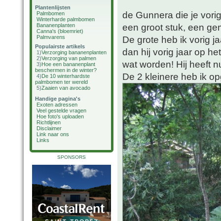
Plantenlijsten
de Gunnera die je vorig
Palmbomen
Winterharde palmbomen
een groot stuk, een gem
Bananenplanten
Canna's (bloemriet)
Palmvarens
De grote heb ik vorig ja
Populairste artikels
dan hij vorig jaar op h
1)
Verzorging bananenplanten
2)
Verzorging van palmen
wat worden! Hij heeft nu
3)
Hoe een bananenplant
beschermen in de winter?
De 2 kleinere heb ik op
4)
De 10 winterhardste
palmbomen ter wereld
5)
Zaaien van avocado
Handige pagina's
Exoten adressen
Veel gestelde vragen
Hoe foto's uploaden
Richtlijnen
Disclaimer
Link naar ons
Links
SPONSORS