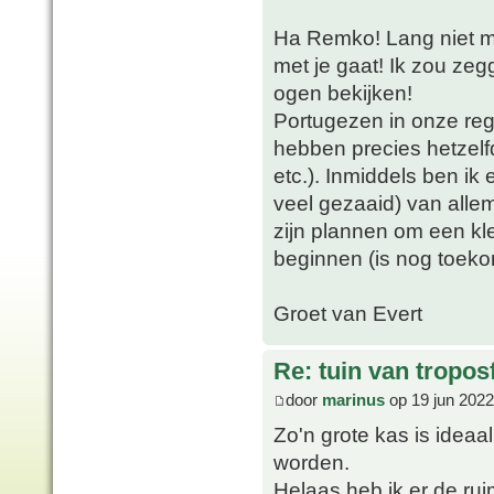
Ha Remko! Lang niet m
met je gaat! Ik zou zeg
ogen bekijken!
Portugezen in onze regi
hebben precies hetzelfd
etc.). Inmiddels ben i
veel gezaaid) van allem
zijn plannen om een kl
beginnen (is nog toek
Groet van Evert
Re: tuin van tropos
door
marinus
op 19 jun 2022
Zo'n grote kas is ideaa
worden.
Helaas heb ik er de ruim