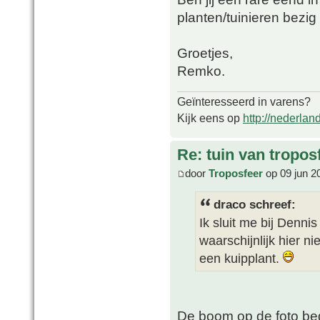
planten/tuinieren bezig i
Groetjes,
Remko.
Geïnteresseerd in varens?
Kijk eens op
http://nederlan
Re: tuin van tropos
door
Troposfeer
op 09 jun 2
draco schreef:
Ik sluit me bij Dennis
waarschijnlijk hier ni
een kuipplant.
De boom op de foto bego