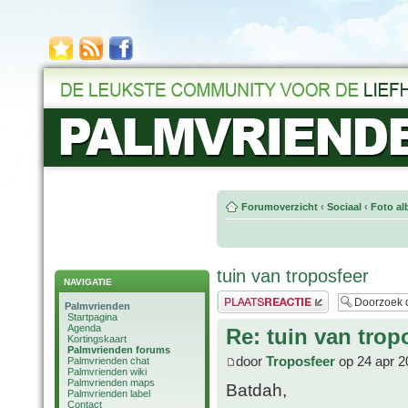
Forumoverzicht
‹
Sociaal
‹
Foto al
tuin van troposfeer
NAVIGATIE
Plaats een reactie
Palmvrienden
Startpagina
Agenda
Re: tuin van trop
Kortingskaart
Palmvrienden forums
door
Troposfeer
op 24 apr 2
Palmvrienden chat
Palmvrienden wiki
Palmvrienden maps
Batdah,
Palmvrienden label
Contact