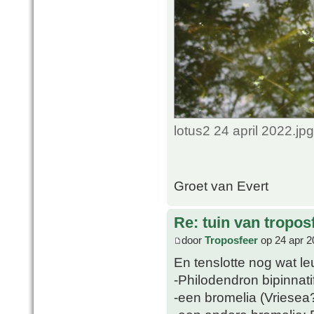
lotus2 24 april 2022.j
Groet van Evert
Re: tuin van tropos
door
Troposfeer
op 24 apr 2
En tenslotte nog wat le
-Philodendron bipinnat
-een bromelia (Vriesea