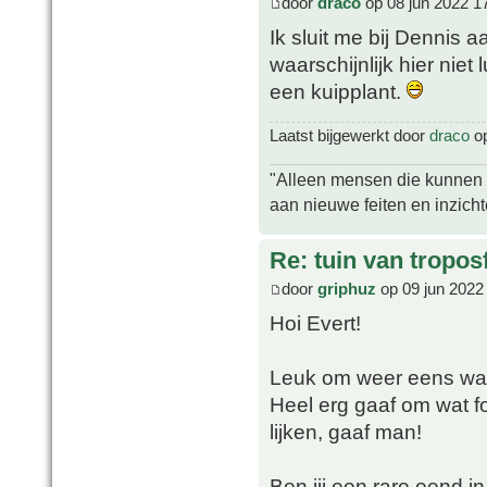
door
draco
op 08 jun 2022 1
Ik sluit me bij Dennis aa
waarschijnlijk hier niet
een kuipplant.
Laatst bijgewerkt door
draco
op
"Alleen mensen die kunnen tw
aan nieuwe feiten en inzich
Re: tuin van tropos
door
griphuz
op 09 jun 2022
Hoi Evert!
Leuk om weer eens wat 
Heel erg gaaf om wat fo
lijken, gaaf man!
Ben jij een rare eend in