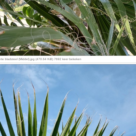
te bladsteel (Middel).jpg (470.64 KiB) 7692 keer bekeken