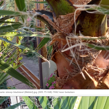
rte streep bladsteel (Middel).jpg (395.75 KiB) 7692 keer bekeken