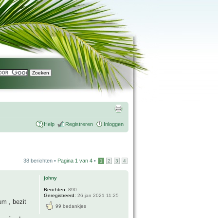
Help
Registreren
Inloggen
38 berichten •
Pagina
1
van
4
•
1
2
3
4
johny
Berichten:
890
Geregistreerd:
26 jan 2021 11:25
um , bezit
99 bedankjes