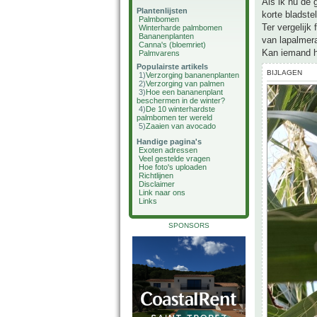
Als ik nu de 
Plantenlijsten
korte bladst
Palmbomen
Ter vergelijk
Winterharde palmbomen
Bananenplanten
van lapalmer
Canna's (bloemriet)
Kan iemand hi
Palmvarens
Populairste artikels
BIJLAGEN
1)
Verzorging bananenplanten
2)
Verzorging van palmen
3)
Hoe een bananenplant
beschermen in de winter?
4)
De 10 winterhardste
palmbomen ter wereld
5)
Zaaien van avocado
Handige pagina's
Exoten adressen
Veel gestelde vragen
Hoe foto's uploaden
Richtlijnen
Disclaimer
Link naar ons
Links
SPONSORS