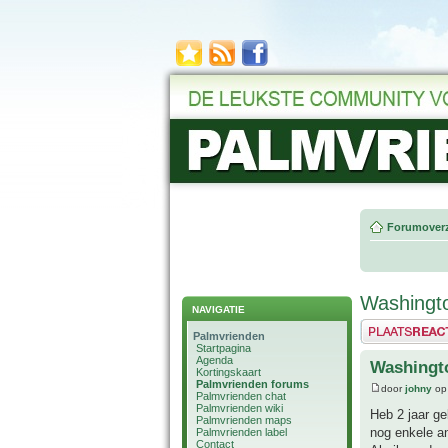
Forumoverz
Washingto
NAVIGATIE
Plaats een reactie
Palmvrienden
Startpagina
Agenda
Washingto
Kortingskaart
Palmvrienden forums
door
johny
op
Palmvrienden chat
Palmvrienden wiki
Heb 2 jaar ge
Palmvrienden maps
nog enkele a
Palmvrienden label
Contact