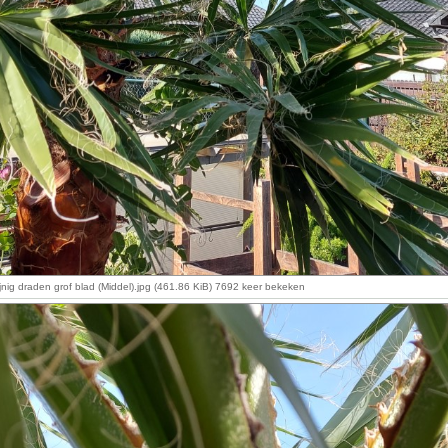
nig draden grof blad (Middel).jpg (461.86 KiB) 7692 keer bekeken