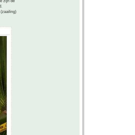
e zijn de
d.
(zaailing)