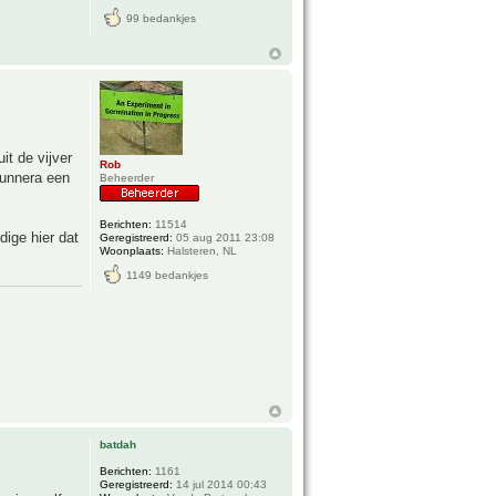
99 bedankjes
it de vijver
Rob
Gunnera een
Beheerder
Berichten:
11514
ige hier dat
Geregistreerd:
05 aug 2011 23:08
Woonplaats:
Halsteren, NL
1149 bedankjes
batdah
Berichten:
1161
Geregistreerd:
14 jul 2014 00:43