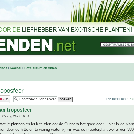
icht
‹
Sociaal
‹
Foto album en video
roposfeer
135 berichten •
Pag
van troposfeer
p 05 aug 2022 16:34
et je plannen en leuk te zien dat de Gunnera het goed doet....hier is de plan
ken door de hitte en te weinig water bij mij was de moederplant wel al een 38