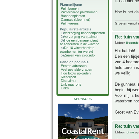
ik had hier h
Plantenlijsten
Palmbomen
Hoe is het da
Winterharde palmbomen
Bananenplanten
Canna's (bloemriet)
Groeten vanuit 
Palmvarens
Populairste artikels
1)
Verzorging bananenplanten
Re: tuin va
2)
Verzorging van palmen
3)
Hoe een bananenplant
door
Troposfe
beschermen in de winter?
4)
De 10 winterhardste
Hoi batdah!
palmbomen ter wereld
5)
Zaaien van avocado
Ben een tijdj
van 4 hectar
Handige pagina's
Exoten adressen
hele terrein 
Veel gestelde vragen
we veilig.
Hoe foto's uploaden
Richtlijnen
Disclaimer
De gunnera i
Link naar ons
Links
begint hij we
Voor mij is h
SPONSORS
waterbron nog
Groet van Ev
Re: tuin va
door
johny
op