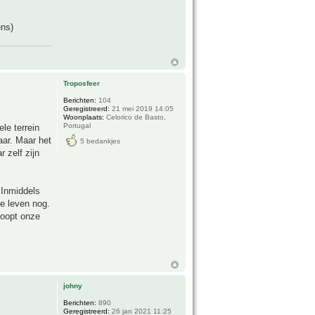
ens)
Troposfeer
Berichten:
104
Geregistreerd:
21 mei 2019 14:05
Woonplaats:
Celorico de Basto,
Portugal
le terrein
ar. Maar het
5 bedankjes
 zelf zijn
 Inmiddels
ze leven nog.
loopt onze
johny
Berichten:
890
Geregistreerd:
26 jan 2021 11:25