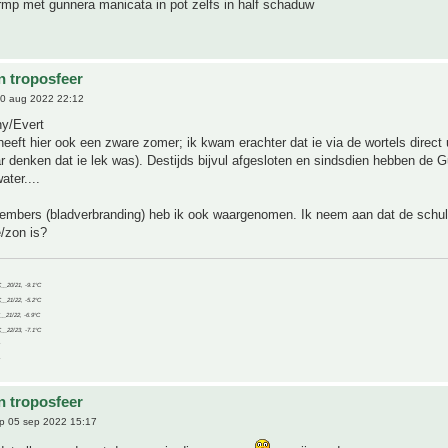
rmp met gunnera manicata in pot zelfs in half schaduw
n troposfeer
0 aug 2022 22:12
ny/Evert
eeft hier ook een zware zomer; ik kwam erachter dat ie via de wortels direct u
r denken dat ie lek was). Destijds bijvul afgesloten en sindsdien hebben de 
ater....
gembers (bladverbranding) heb ik ook waargenomen. Ik neem aan dat de schuld
e/zon is?
C__20/21, -9.1°C
C__21/22, -5.2°C
C__21/22, -6.9°C
C__22/23, -7.1°C
n troposfeer
p 05 sep 2022 15:17