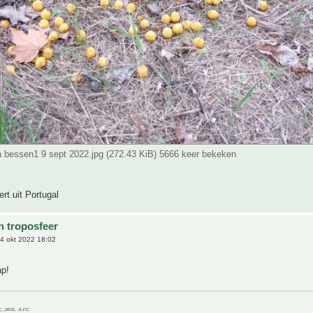
ta bessen1 9 sept 2022.jpg (272.43 KiB) 5666 keer bekeken
rt uit Portugal
n troposfeer
4 okt 2022 18:02
ap!
C__20/21, -9.1°C