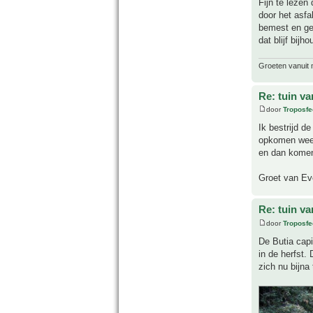
Fijn te lezen 
door het asfa
bemest en gek
dat blijf bijho
Groeten vanuit 
Re: tuin va
door
Troposfe
Ik bestrijd 
opkomen weer
en dan komen
Groet van Ev
Re: tuin va
door
Troposfe
De Butia capi
in de herfst.
zich nu bijna