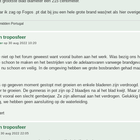
et grootste blad diameter een 215 centimeter.
ar ik zag op Fogos .pt dat bij jou een hele grote brand was(net als hier overig
midden Portugal
n troposfeer
er
op 30 aug 2022 10:20
e niet op het forum geweest want vooral buiten aan het werk. Was bezig ons he
e schoon te maken en het bestrijden van de adelaarsvaren vanwege brandgeva
is nu schoon en veilig. In de omgeving hebben we grote bosbranden gehad maar
s op gegeven moment gestopt met groeien en enkele bladeren zijn verdroogd.
er te groeien. De gunneras in pot zijn op 2 blaadjes na al het blad kwijt. Maar 
et vooral een slecht gemberjaar. Ze zijn allemaal aan het verdrogen. Gelukkig 
, we hebben geen aansluiting op de waterleiding.
ert
n troposfeer
 30 aug 2022 22:05