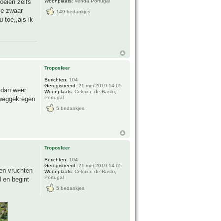
oeien zelfs
Woonplaats:
Venda Portugal
ze zwaar
149 bedankjes
 toe,,als ik
Troposfeer
Berichten:
104
Geregistreerd:
21 mei 2019 14:05
 dan weer
Woonplaats:
Celorico de Basto,
Portugal
 weggekregen
5 bedankjes
Troposfeer
Berichten:
104
Geregistreerd:
21 mei 2019 14:05
ren vruchten
Woonplaats:
Celorico de Basto,
Portugal
d en begint
5 bedankjes