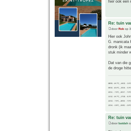
hier ook een 
Re: tuin va
door
Rob
op 3
Hier ook Joh
G. manicata h
dronk (ik maa
stuk minder w
Dat van die 
de droge hitt
08/09, -14.7°C__14/15, - 3.6°
09/10, -10.0°C__15/16, - 5.9°
10/11, - 7.9°C__16/17, - 7.9°
11/12, -14.7°C__17/18, - 8.3°
12/13, - 7.9°C__18/19, - 7.5°C
13/14, - 0.8°C__19/20, - 2.8°C
Re: tuin va
door
batdah
o