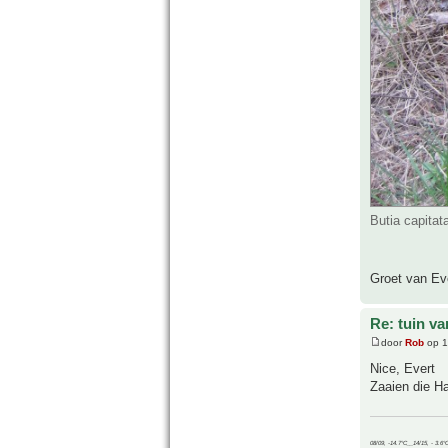
Butia capita
Groet van Eve
Re: tuin va
door
Rob
op 1
Nice, Evert
Zaaien die H
08/09, -14.7°C__14/15, - 3.6°