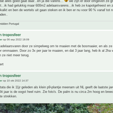
dat alles goed gaat daar...en ja die varens...
we zijn er door omgeven ze gr
lt...ik had gelukkig maar 600m2 adelaarsvarens...ik heb ze kapotgefreest en 
alkt en ben de wortels uit gaan steken en ik ben er nu voor 90 % vanaf tot nu
uden..
midden Portugal
n troposfeer
er
op 06 sep 2022 18:09
de adelaarsvaren door ze simpelweg om te maaien met de bosmaaier, en als ze
 ommaaien. Door zo 3x per jaar te maaien, en dat 3 jaar lang, heb ik al 2ha
 ze niet meer terug.
ert
n troposfeer
er
op 10 okt 2022 14:37
tata die ik 11jr geleden als klein p9-plantje meenam uit NL geeft de laatste ja
 Dit jaar is de oogst heel ruim. Zie foto's. De palm is nu circa 2m hoog en bree
 te strekken.