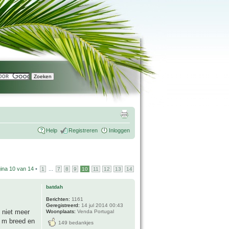
Help
Registreren
Inloggen
ina
10
van
14
•
...
1
7
8
9
10
11
12
13
14
batdah
Berichten:
1161
Geregistreerd:
14 jul 2014 00:43
t niet meer
Woonplaats:
Venda Portugal
0 m breed en
149 bedankjes