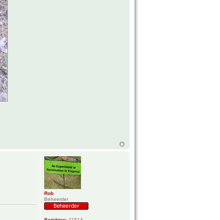
Rob
Beheerder
Berichten:
11514