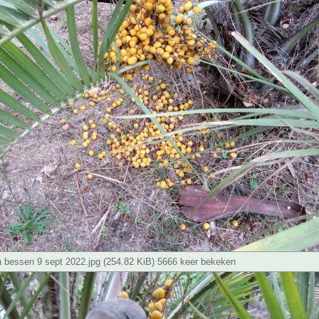
ta bessen 9 sept 2022.jpg (254.82 KiB) 5666 keer bekeken