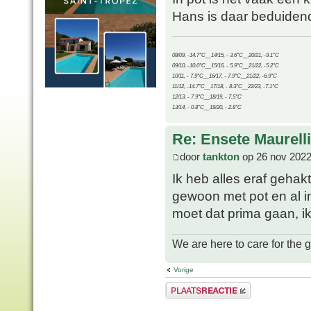
Hans is daar beduidend
08/09, -14.7°C__14/15, - 3.6°C__20/21, -9.1°C
09/10, -10.0°C__15/16, - 5.9°C__21/22, -5.2°C
10/11, - 7.9°C__16/17, - 7.9°C__21/22, -6.9°C
11/12, -14.7°C__17/18, - 8.3°C__22/23, -7.1°C
12/13, - 7.9°C__18/19, - 7.5°C
13/14, - 0.8°C__19/20, - 2.8°C
Re: Ensete Maurell
door
tankton
op 26 nov 2022
Ik heb alles eraf geha
gewoon met pot en al in 
moet dat prima gaan, ik 
We are here to care for the 
Vorige
Plaats een reactie