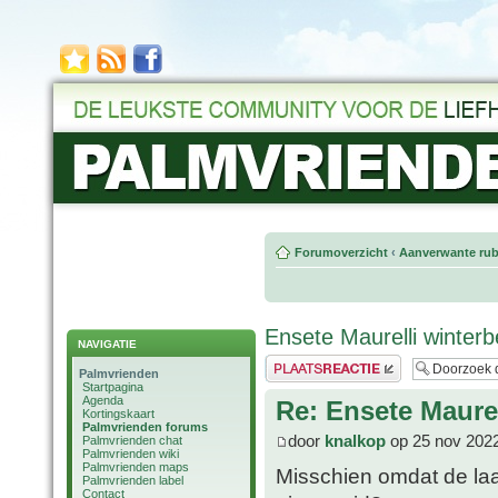
Forumoverzicht
‹
Aanverwante rub
Ensete Maurelli winter
NAVIGATIE
Plaats een reactie
Palmvrienden
Startpagina
Agenda
Re: Ensete Maure
Kortingskaart
Palmvrienden forums
door
knalkop
op 25 nov 2022
Palmvrienden chat
Palmvrienden wiki
Palmvrienden maps
Misschien omdat de laa
Palmvrienden label
Contact