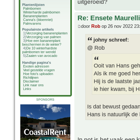
uitgeroeid?
Plantenlijsten
Palmbomen
Winterharde palmbomen
Bananenplanten
Re: Ensete Maurell
Canna's (bloemriet)
Palmvarens
door
Rob
op 26 nov 2022 23
Populairste artikels
1)
Verzorging bananenplanten
2)
Verzorging van palmen
johny schreef:
3)
Hoe een bananenplant
beschermen in de winter?
@ Rob
4)
De 10 winterhardste
palmbomen ter wereld
5)
Zaaien van avocado
Handige pagina's
Ooit van Hans geha
Exoten adressen
Veel gestelde vragen
Als ik me goed heri
Hoe foto's uploaden
Richtlijnen
Hij is de laatste j
Disclaimer
Link naar ons
ie hier kwam, bij H
Links
SPONSORS
Is dat bewust gedaan
Hans is natuurlijk 
In pot is het vaak een 