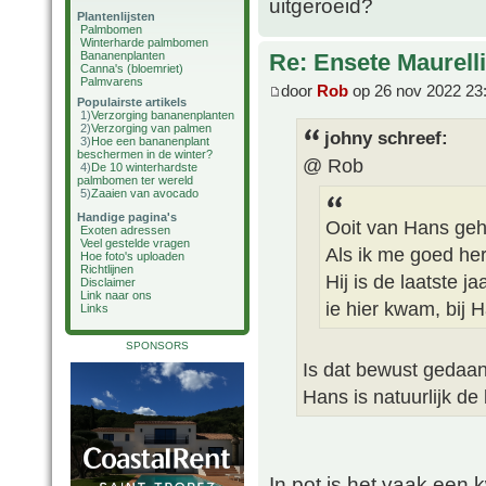
uitgeroeid?
Plantenlijsten
Palmbomen
Winterharde palmbomen
Bananenplanten
Re: Ensete Maurell
Canna's (bloemriet)
Palmvarens
door
Rob
op 26 nov 2022 23
Populairste artikels
1)
Verzorging bananenplanten
2)
Verzorging van palmen
johny schreef:
3)
Hoe een bananenplant
beschermen in de winter?
@ Rob
4)
De 10 winterhardste
palmbomen ter wereld
5)
Zaaien van avocado
Handige pagina's
Ooit van Hans geha
Exoten adressen
Veel gestelde vragen
Als ik me goed heri
Hoe foto's uploaden
Richtlijnen
Hij is de laatste j
Disclaimer
Link naar ons
ie hier kwam, bij H
Links
SPONSORS
Is dat bewust gedaan
Hans is natuurlijk 
In pot is het vaak een 