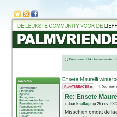
Forumoverzicht
‹
Aanverwante rub
Ensete Maurelli winter
NAVIGATIE
Plaats een reactie
Palmvrienden
Startpagina
Agenda
Re: Ensete Maure
Kortingskaart
Palmvrienden forums
door
knalkop
op 25 nov 2022
Palmvrienden chat
Palmvrienden wiki
Palmvrienden maps
Misschien omdat de laa
Palmvrienden label
Contact