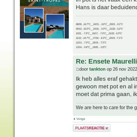
Hans is daar beduidend
08/09, -14.7°C__14/15, - 3.6°C__20/21, -9.1°C
09/10, -10.0°C__15/16, - 5.9°C__21/22, -5.2°C
10/11, - 7.9°C__16/17, - 7.9°C__21/22, -6.9°C
11/12, -14.7°C__17/18, - 8.3°C__22/23, -7.1°C
12/13, - 7.9°C__18/19, - 7.5°C
13/14, - 0.8°C__19/20, - 2.8°C
Re: Ensete Maurell
door
tankton
op 26 nov 2022
Ik heb alles eraf geha
gewoon met pot en al in 
moet dat prima gaan, ik 
We are here to care for the 
Vorige
Plaats een reactie