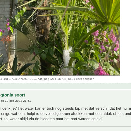
1-46FE-AB1D-7D91FEEC0735.jpeg (214.16 KiB) 6491 keer bekeken
gtonia soort
op 10 dec 2022 21:51
n denk je? Het water kan er toch nog steeds bij, met dat verschil dat het nu m
 enige wat echt helpt is de volledige kruin afdekken met een afdak of iets an
et zal water altijd via de bladeren naar het hart worden geleid.