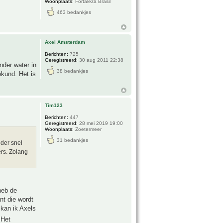
Woonplaats:
Fortaleza Brasil
463 bedankjes
Axel Amsterdam
Berichten:
725
Geregistreerd:
30 aug 2011 22:38
nder water in
38 bedankjes
ekund. Het is
Tim123
Berichten:
447
Geregistreerd:
28 mei 2019 19:00
Woonplaats:
Zoetermeer
31 bedankjes
nder snel
ers. Zolang
heb de
nt die wordt
kan ik Axels
Het