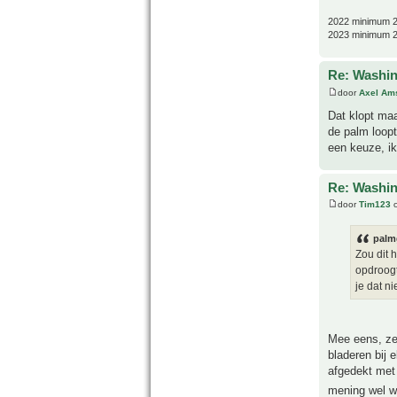
2022 minimum 2
2023 minimum 2
Re: Washin
door
Axel Am
Dat klopt maa
de palm loopt
een keuze, ik
Re: Washin
door
Tim123
o
palm
Zou dit 
opdroogt
je dat ni
Mee eens, ze 
bladeren bij
afgedekt met
mening wel wa