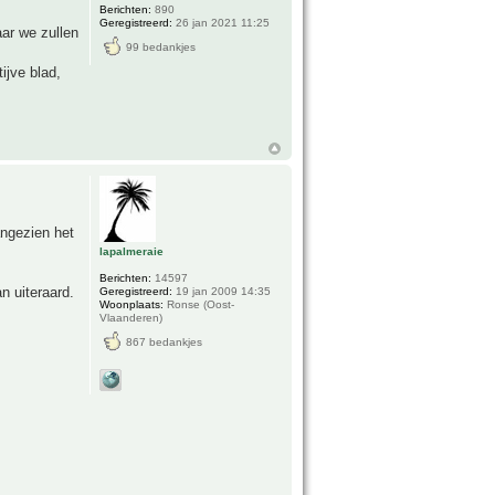
Berichten:
890
Geregistreerd:
26 jan 2021 11:25
aar we zullen
99 bedankjes
ijve blad,
angezien het
lapalmeraie
Berichten:
14597
n uiteraard.
Geregistreerd:
19 jan 2009 14:35
Woonplaats:
Ronse (Oost-
Vlaanderen)
867 bedankjes