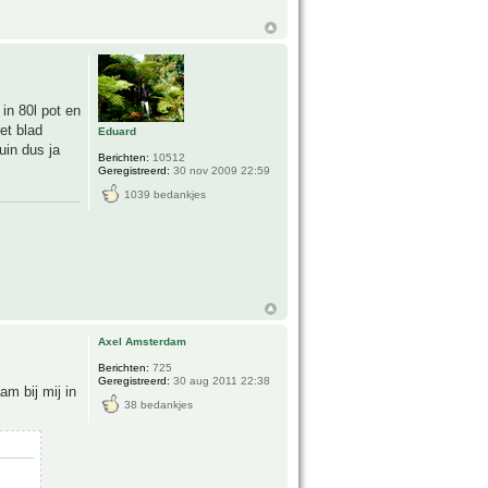
in 80l pot en
et blad
Eduard
uin dus ja
Berichten:
10512
Geregistreerd:
30 nov 2009 22:59
1039 bedankjes
Axel Amsterdam
Berichten:
725
Geregistreerd:
30 aug 2011 22:38
am bij mij in
38 bedankjes