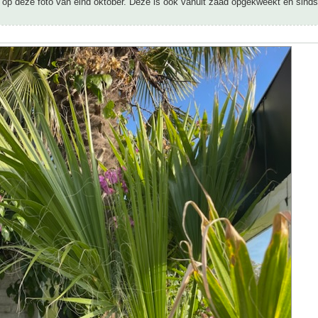
r op deze foto van eind oktober. Deze is ook vanuit zaad opgekweekt en sind