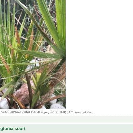
-4A5F-82AA-F998AEBAB4F4.jpeg (61.95 KiB) 6471 keer bekeken
gtonia soort