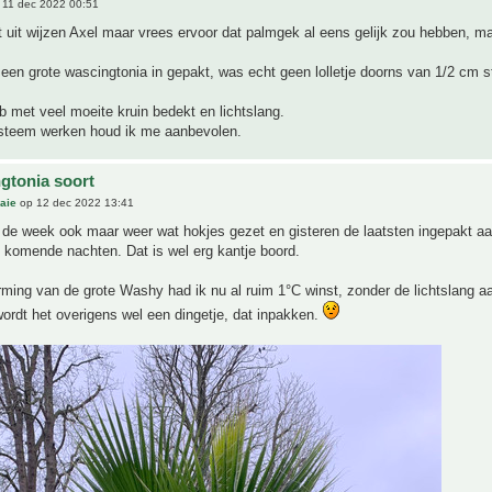
11 dec 2022 00:51
et uit wijzen Axel maar vrees ervoor dat palmgek al eens gelijk zou hebben, m
een grote wascingtonia in gepakt, was echt geen lolletje doorns van 1/2 cm st
 met veel moeite kruin bedekt en lichtslang.
steem werken houd ik me aanbevolen.
gtonia soort
aie
op 12 dec 2022 13:41
 de week ook maar weer wat hokjes gezet en gisteren de laatsten ingepakt a
 komende nachten. Dat is wel erg kantje boord.
ming van de grote Washy had ik nu al ruim 1°C winst, zonder de lichtslang aa
ordt het overigens wel een dingetje, dat inpakken.