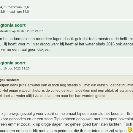
4,7 - maximum 33,6
3,9 - maximum 34,0
gtonia soort
sterdam
op 10 dec 2022 21:57
r het is krimpfolie in meerdere lagen dus ik gok dat toch minstens de helft mi
. Hij hoeft voor mij niet droog want hij heeft al het water sinds 2016 ook aang
 wil nu eenmaal geen dakjes.
gtonia soort
p 10 dec 2022 23:25
gek schreef:
helpen denk je? Het water kan er toch nog steeds bij, met dat verschil dat het nu mi
. Het enige wat echt helpt is de volledige kruin afdekken met een afdak of iets and
et doet zal water altijd via de bladeren naar het hart worden geleid.
zijn onwijs gevoelig voor vocht en helemaal bij de speer als het koud is.. Ik 
 elkaar gebonden en er een soort Tipi omheen gebouwd, met een open bovenka
 een emmer zodat ik op droge dagen het geheel goed kan laten luchten. Toch 
arderen en ben ik blij met zijn experiment die ik met interesse zal volgen