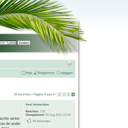
Help
Registreren
Inloggen
38 berichten •
Pagina
4
van
4
•
1
2
3
4
Axel Amsterdam
Berichten:
725
Geregistreerd:
30 aug 2011 22:38
zachte winter
38 bedankjes
van de ander.