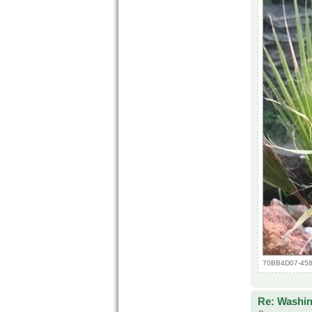
70BB4D07-4587
Re: Washin