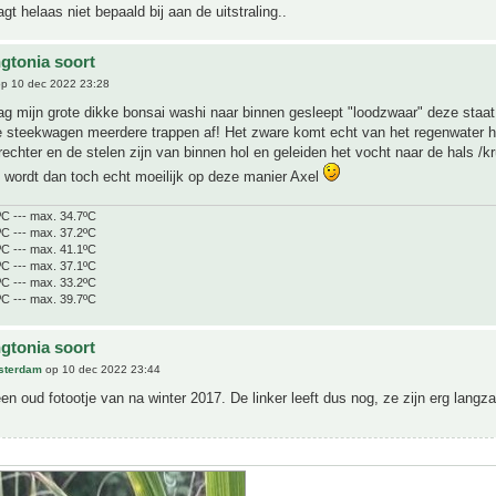
gt helaas niet bepaald bij aan de uitstraling..
gtonia soort
p 10 dec 2022 23:28
g mijn grote dikke bonsai washi naar binnen gesleept "loodzwaar" deze staat 
 steekwagen meerdere trappen af! Het zware komt echt van het regenwater h
trechter en de stelen zijn van binnen hol en geleiden het vocht naar de hals /kr
 wordt dan toch echt moeilijk op deze manier Axel
ºC --- max. 34.7ºC
ºC --- max. 37.2ºC
ºC --- max. 41.1ºC
ºC --- max. 37.1ºC
ºC --- max. 33.2ºC
ºC --- max. 39.7ºC
gtonia soort
sterdam
op 10 dec 2022 23:44
en oud fotootje van na winter 2017. De linker leeft dus nog, ze zijn erg langza