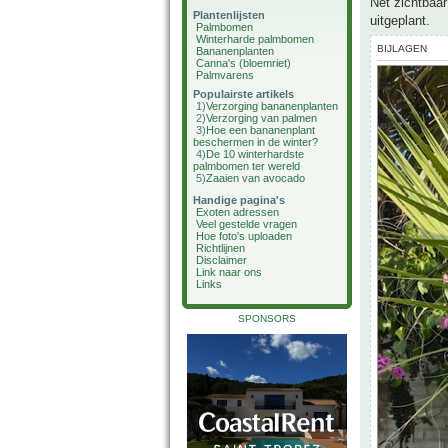
Net zichtbaa
Plantenlijsten
uitgeplant.
Palmbomen
Winterharde palmbomen
BIJLAGEN
Bananenplanten
Canna's (bloemriet)
Palmvarens
Populairste artikels
1)
Verzorging bananenplanten
2)
Verzorging van palmen
3)
Hoe een bananenplant
beschermen in de winter?
4)
De 10 winterhardste
palmbomen ter wereld
5)
Zaaien van avocado
Handige pagina's
Exoten adressen
Veel gestelde vragen
Hoe foto's uploaden
Richtlijnen
Disclaimer
Link naar ons
Links
SPONSORS