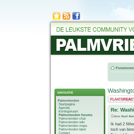
Forumoverz
Washingto
NAVIGATIE
Plaats een reactie
Palmvrienden
Startpagina
Agenda
Re: Washi
Kortingskaart
Palmvrienden forums
door
Axel Am
Palmvrienden chat
Palmvrienden wiki
Ik had 2 filif
Palmvrienden maps
toch van binn
Palmvrienden label
Contact