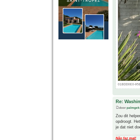
01BDD0E0-95E
Re: Washin
door
palmgek
Zou dit helpe
opdroogt. Het
je dat niet do
Não faz mal!