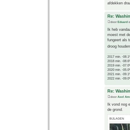
afdekken draa
Re: Washin
door
Eduard
o
Ik heb vandaa
moest met de
fungeert als 
droog houden
2017 min. -08.1
2018 min. -08.6
2019 min. -07.0
2020 min. -05.0
2021 min. -09.1
2022 min. -09.0
Re: Washin
door
Axel Am
Ik vond nog e
de grond.
BIJLAGEN