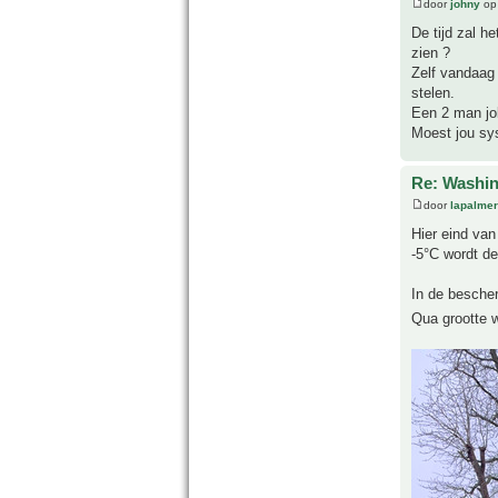
door
johny
op 
De tijd zal h
zien ?
Zelf vandaag 
stelen.
Een 2 man job
Moest jou sy
Re: Washin
door
lapalmer
Hier eind van
-5°C wordt de
In de bescher
Qua grootte w