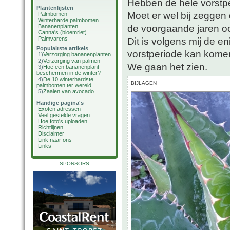
Hebben de hele vorstp
Plantenlijsten
Moet er wel bij zeggen d
Palmbomen
Winterharde palmbomen
de voorgaande jaren oo
Bananenplanten
Canna's (bloemriet)
Palmvarens
Dit is volgens mij de 
Populairste artikels
vorstperiode kan kome
1)
Verzorging bananenplanten
2)
Verzorging van palmen
We gaan het zien.
3)
Hoe een bananenplant
beschermen in de winter?
4)
De 10 winterhardste
BIJLAGEN
palmbomen ter wereld
5)
Zaaien van avocado
Handige pagina's
Exoten adressen
Veel gestelde vragen
Hoe foto's uploaden
Richtlijnen
Disclaimer
Link naar ons
Links
SPONSORS