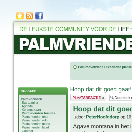
Forumoverzicht
‹
Exotische plant
Hoop dat dit goed gaat!
NAVIGATIE
Plaats een reactie
Palmvrienden
Startpagina
Agenda
Hoop dat dit goed
Kortingskaart
Palmvrienden forums
door
PeterHoofddorp
op 16
Palmvrienden chat
Palmvrienden wiki
Palmvrienden maps
Agave montana in het ij
Palmvrienden label
Contact