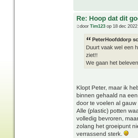
Re: Hoop dat dit go
door
Tim123
op 18 dec 2022
PeterHoofddorp sc
Duurt vaak wel een he
ziet!!
We gaan het beleve
Klopt Peter, maar ik he
binnen gehaald na een 
door te voelen al gauw
Alle (plastic) potten w
volledig bevroren, maa
zolang het groeipunt nie
verrassend sterk.