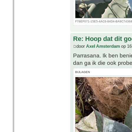
F78EF071-15E5-4AC6-84D4-BA9C74368FC
Re: Hoop dat dit go
door
Axel Amsterdam
op 16
Parrasana. Ik ben beni
dan ga ik die ook prob
BIJLAGEN