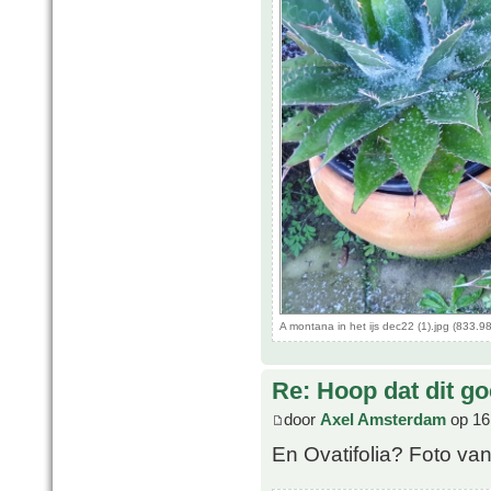
A montana in het ijs dec22 (1).jpg (833.
Re: Hoop dat dit go
door
Axel Amsterdam
op 16
En Ovatifolia? Foto va