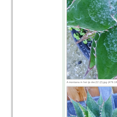
A montana in het ijs dec22 (2).jpg (479.