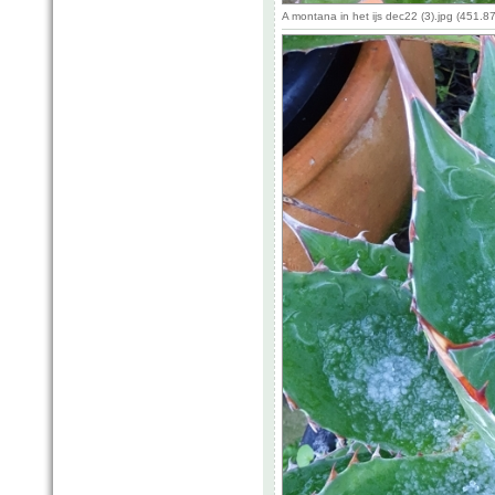
A montana in het ijs dec22 (3).jpg (451.