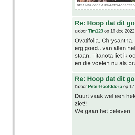
BF841402-DB5E-41F6-AEFD-A55BCFB6CDB
Re: Hoop dat dit go
door
Tim123
op 16 dec 2022
Ovatifolia, Chrysantha,
erg goed.. van allen he
staan, Titanota liet ik 
en die voelen nu als pru
Re: Hoop dat dit go
door
PeterHoofddorp
op 17
Duurt vaak wel een hele
ziet!!
We gaan het beleven