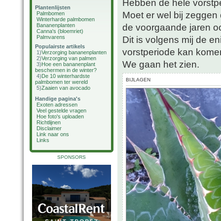
Hebben de hele vorstp
Plantenlijsten
Moet er wel bij zeggen d
Palmbomen
Winterharde palmbomen
de voorgaande jaren oo
Bananenplanten
Canna's (bloemriet)
Palmvarens
Dit is volgens mij de 
Populairste artikels
vorstperiode kan kome
1)
Verzorging bananenplanten
2)
Verzorging van palmen
We gaan het zien.
3)
Hoe een bananenplant
beschermen in de winter?
4)
De 10 winterhardste
BIJLAGEN
palmbomen ter wereld
5)
Zaaien van avocado
Handige pagina's
Exoten adressen
Veel gestelde vragen
Hoe foto's uploaden
Richtlijnen
Disclaimer
Link naar ons
Links
SPONSORS