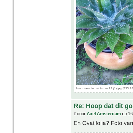
A montana in het ijs dec22 (1).jpg (833.
Re: Hoop dat dit go
door
Axel Amsterdam
op 16
En Ovatifolia? Foto va