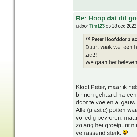
Re: Hoop dat dit go
door
Tim123
op 18 dec 2022
PeterHoofddorp sc
Duurt vaak wel een he
ziet!!
We gaan het beleve
Klopt Peter, maar ik he
binnen gehaald na een 
door te voelen al gauw
Alle (plastic) potten w
volledig bevroren, maa
zolang het groeipunt nie
verrassend sterk.