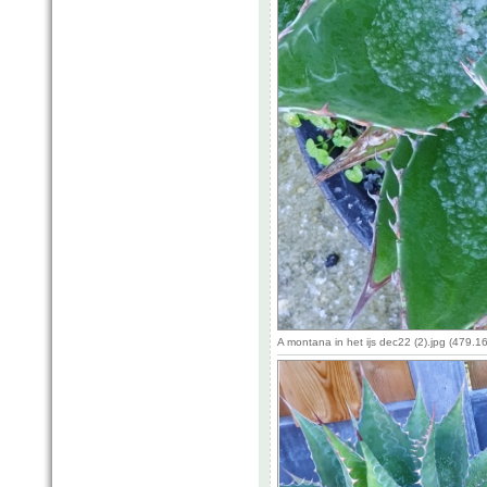
A montana in het ijs dec22 (2).jpg (479.