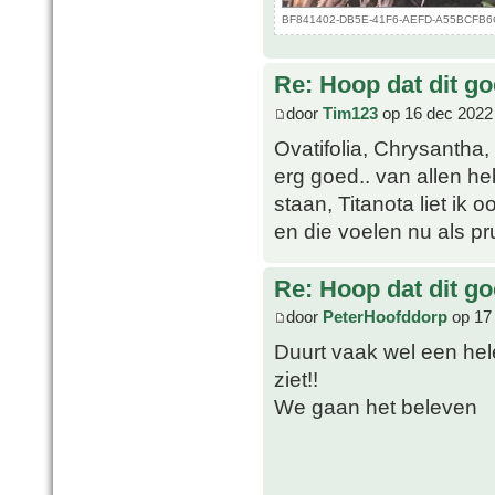
BF841402-DB5E-41F6-AEFD-A55BCFB6CDB
Re: Hoop dat dit go
door
Tim123
op 16 dec 2022
Ovatifolia, Chrysantha,
erg goed.. van allen he
staan, Titanota liet ik 
en die voelen nu als pru
Re: Hoop dat dit go
door
PeterHoofddorp
op 17
Duurt vaak wel een hele
ziet!!
We gaan het beleven