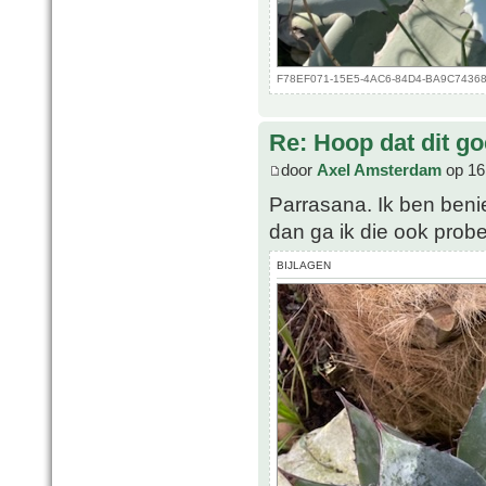
F78EF071-15E5-4AC6-84D4-BA9C74368FC
Re: Hoop dat dit go
door
Axel Amsterdam
op 16
Parrasana. Ik ben beni
dan ga ik die ook prob
BIJLAGEN