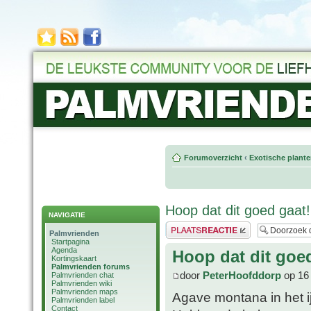
Forumoverzicht
‹
Exotische plant
Hoop dat dit goed gaat!
NAVIGATIE
Plaats een reactie
Palmvrienden
Startpagina
Agenda
Hoop dat dit goed
Kortingskaart
Palmvrienden forums
door
PeterHoofddorp
op 16
Palmvrienden chat
Palmvrienden wiki
Palmvrienden maps
Agave montana in het ij
Palmvrienden label
Contact