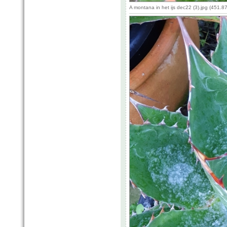
A montana in het ijs dec22 (3).jpg (451.