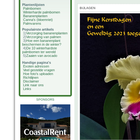
Plantenlijsten
BIJLAGEN
Palmbomen
Winterharde palmbomen
Bananenplanten
Canna's (bloemriet)
Palmvarens
Populairste artikels
1)
Verzorging bananenplanten
2)
Verzorging van palmen
3)
Hoe een bananenplant
beschermen in de winter?
4)
De 10 winterhardste
palmbomen ter wereld
5)
Zaaien van avocado
Handige pagina's
Exoten adressen
Veel gestelde vragen
Hoe foto's uploaden
Richtlijnen
Disclaimer
Link naar ons
Links
SPONSORS