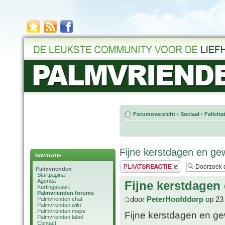
Forumoverzicht
‹
Sociaal
‹
Felicit
Fijne kerstdagen en ge
NAVIGATIE
Plaats een reactie
Palmvrienden
Startpagina
Agenda
Fijne kerstdagen
Kortingskaart
Palmvrienden forums
door
PeterHoofddorp
op 23
Palmvrienden chat
Palmvrienden wiki
Palmvrienden maps
Fijne kerstdagen en ge
Palmvrienden label
Contact