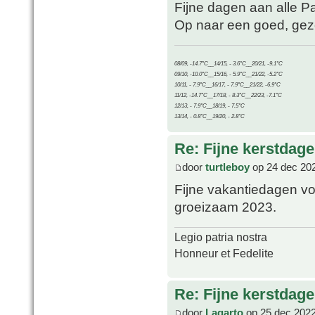
Fijne dagen aan alle P
Op naar een goed, gezo
08/09, -14.7°C__14/15, - 3.6°C__20/21, -9.1°C
09/10, -10.0°C__15/16, - 5.9°C__21/22, -5.2°C
10/11, - 7.9°C__16/17, - 7.9°C__21/22, -6.9°C
11/12, -14.7°C__17/18, - 8.3°C__22/23, -7.1°C
12/13, - 7.9°C__18/19, - 7.5°C
13/14, - 0.8°C__19/20, - 2.8°C
Re: Fijne kerstdage
door
turtleboy
op 24 dec 20
Fijne vakantiedagen vo
groeizaam 2023.
Legio patria nostra
Honneur et Fedelite
Re: Fijne kerstdage
door
Lagarto
op 25 dec 2022