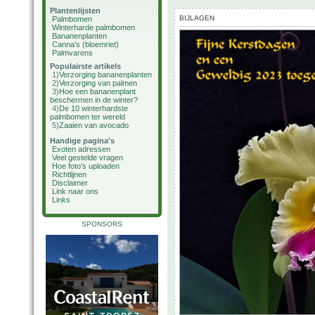
Plantenlijsten
BIJLAGEN
Palmbomen
Winterharde palmbomen
Bananenplanten
Canna's (bloemriet)
Palmvarens
Populairste artikels
1)
Verzorging bananenplanten
2)
Verzorging van palmen
3)
Hoe een bananenplant
beschermen in de winter?
4)
De 10 winterhardste
palmbomen ter wereld
5)
Zaaien van avocado
Handige pagina's
Exoten adressen
Veel gestelde vragen
Hoe foto's uploaden
Richtlijnen
Disclaimer
Link naar ons
Links
SPONSORS