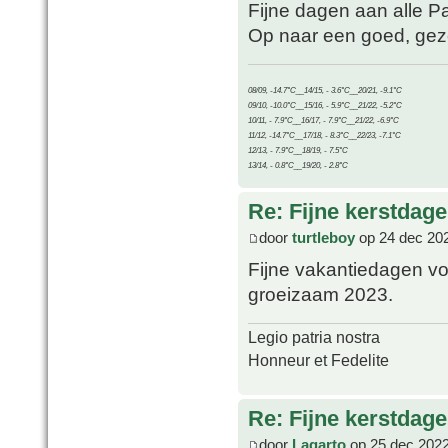
Fijne dagen aan alle P
Op naar een goed, gezo
08/09, -14.7°C__14/15, - 3.6°C__20/21, -9.1°C
09/10, -10.0°C__15/16, - 5.9°C__21/22, -5.2°C
10/11, - 7.9°C__16/17, - 7.9°C__21/22, -6.9°C
11/12, -14.7°C__17/18, - 8.3°C__22/23, -7.1°C
12/13, - 7.9°C__18/19, - 7.5°C
13/14, - 0.8°C__19/20, - 2.8°C
Re: Fijne kerstdage
door
turtleboy
op 24 dec 20
Fijne vakantiedagen vo
groeizaam 2023.
Legio patria nostra
Honneur et Fedelite
Re: Fijne kerstdage
door
Lagarto
op 25 dec 2022