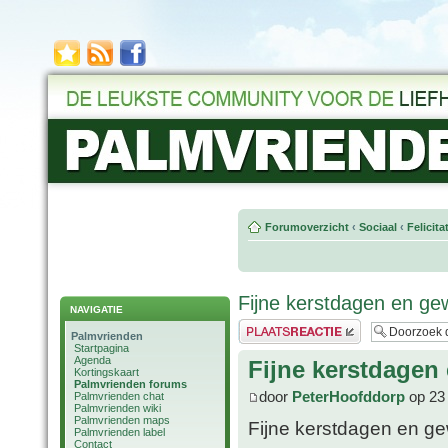
Forumoverzicht
‹
Sociaal
‹
Felicit
Fijne kerstdagen en ge
NAVIGATIE
Plaats een reactie
Palmvrienden
Startpagina
Agenda
Fijne kerstdagen
Kortingskaart
Palmvrienden forums
door
PeterHoofddorp
op 23
Palmvrienden chat
Palmvrienden wiki
Palmvrienden maps
Fijne kerstdagen en ge
Palmvrienden label
Contact