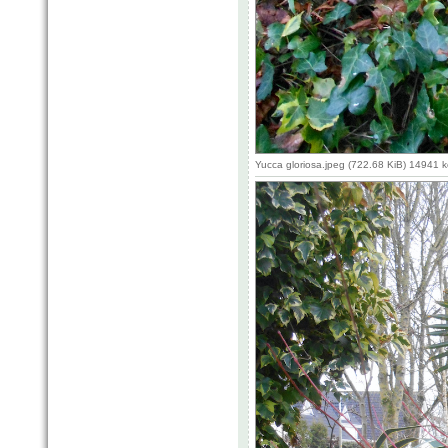
Yucca gloriosa.jpeg (722.68 KiB) 14941 