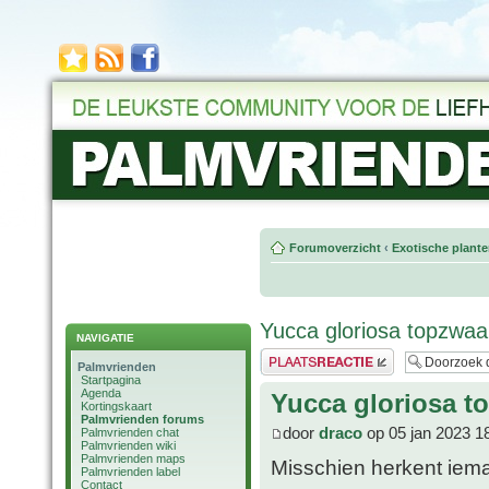
Forumoverzicht
‹
Exotische plant
Yucca gloriosa topzwaa
NAVIGATIE
Plaats een reactie
Palmvrienden
Startpagina
Agenda
Yucca gloriosa t
Kortingskaart
Palmvrienden forums
door
draco
op 05 jan 2023 1
Palmvrienden chat
Palmvrienden wiki
Palmvrienden maps
Misschien herkent iem
Palmvrienden label
Contact