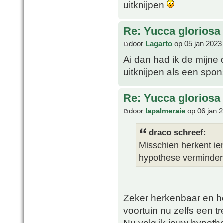
uitknijpen
Re: Yucca gloriosa
door
Lagarto
op 05 jan 2023
Ai dan had ik de mijne
uitknijpen als een sp
Re: Yucca gloriosa
door
lapalmeraie
op 06 jan 2
draco schreef:
Misschien herkent ie
hypothese verminderd
Zeker herkenbaar en heb
voortuin nu zelfs een tr
Nu volg ik jouw hypoth