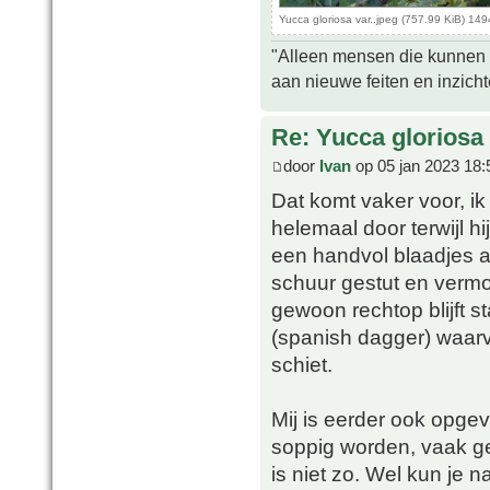
Yucca gloriosa var..jpeg (757.99 KiB) 14
"Alleen mensen die kunnen tw
aan nieuwe feiten en inzich
Re: Yucca gloriosa
door
Ivan
op 05 jan 2023 18:
Dat komt vaker voor, ik
helemaal door terwijl 
een handvol blaadjes a
schuur gestut en verm
gewoon rechtop blijft s
(spanish dagger) waarv
schiet.
Mij is eerder ook opge
soppig worden, vaak g
is niet zo. Wel kun je 