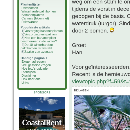
weg om een stam te ont
Plantenlijsten
tijdens de vorst in de
Palmbomen
Winterharde palmbomen
gebogen bij de basis.
Bananenplanten
Canna's (bloemriet)
Palmvarens
waterdruk (turgor). Sind
Populairste artikels
door 2 bomen.
1)
Verzorging bananenplanten
2)
Verzorging van palmen
3)
Hoe een bananenplant
beschermen in de winter?
Groet
4)
De 10 winterhardste
palmbomen ter wereld
Han
5)
Zaaien van avocado
Handige pagina's
Exoten adressen
Veel gestelde vragen
Voor geïnteresseerden, 
Hoe foto's uploaden
Richtlijnen
Recent is de hernieuwd
Disclaimer
Link naar ons
viewtopic.php?f=59&t
Links
BIJLAGEN
SPONSORS