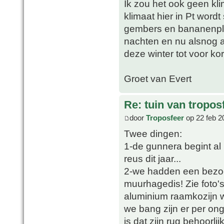
Ik zou het ook geen 
klimaat hier in Pt wordt
gembers en bananenpla
nachten en nu alsnog a
deze winter tot voor ko
Groet van Evert
Re: tuin van tropos
door
Troposfeer
op 22 feb 2
Twee dingen:
1-de gunnera begint al
reus dit jaar...
2-we hadden een bezoe
muurhagedis! Zie foto's
aluminium raamkozijn w
we bang zijn er per ong
is dat zijn rug behoorlij