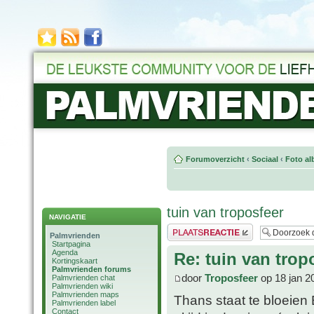
Forumoverzicht
‹
Sociaal
‹
Foto al
tuin van troposfeer
NAVIGATIE
Plaats een reactie
Palmvrienden
Startpagina
Agenda
Re: tuin van trop
Kortingskaart
Palmvrienden forums
door
Troposfeer
op 18 jan 2
Palmvrienden chat
Palmvrienden wiki
Palmvrienden maps
Thans staat te bloeien 
Palmvrienden label
Contact