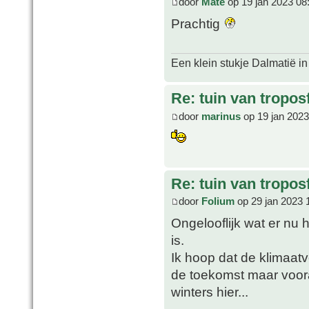
door
Mate
op 19 jan 2023 08
Prachtig
Een klein stukje Dalmatië in
Re: tuin van tropos
door
marinus
op 19 jan 2023
Re: tuin van tropos
door
Folium
op 29 jan 2023 
Ongelooflijk wat er nu 
is.
Ik hoop dat de klimaat
de toekomst maar voor
winters hier...