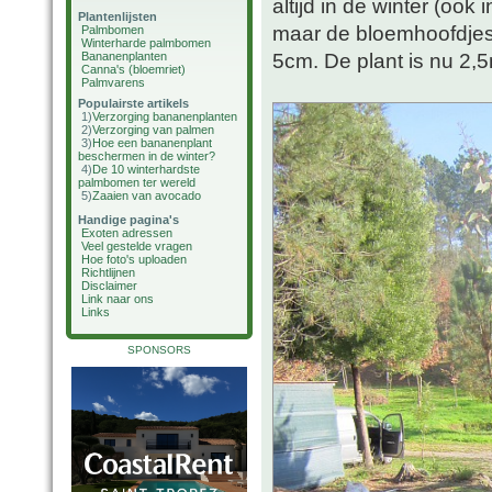
altijd in de winter (ook i
Plantenlijsten
maar de bloemhoofdjes 
Palmbomen
Winterharde palmbomen
5cm. De plant is nu 2,
Bananenplanten
Canna's (bloemriet)
Palmvarens
Populairste artikels
1)
Verzorging bananenplanten
2)
Verzorging van palmen
3)
Hoe een bananenplant
beschermen in de winter?
4)
De 10 winterhardste
palmbomen ter wereld
5)
Zaaien van avocado
Handige pagina's
Exoten adressen
Veel gestelde vragen
Hoe foto's uploaden
Richtlijnen
Disclaimer
Link naar ons
Links
SPONSORS