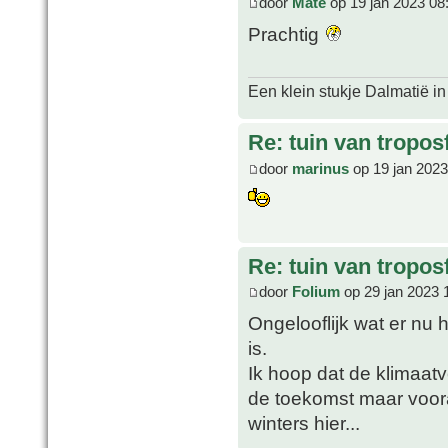
door
Mate
op 19 jan 2023 08
Prachtig
Een klein stukje Dalmatië in
Re: tuin van tropos
door
marinus
op 19 jan 2023
Re: tuin van tropos
door
Folium
op 29 jan 2023 
Ongelooflijk wat er nu 
is.
Ik hoop dat de klimaat
de toekomst maar voor
winters hier...