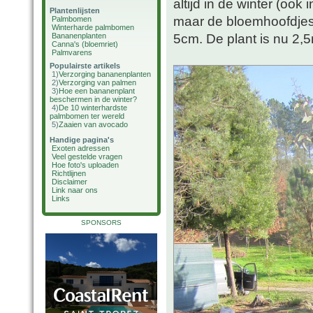
altijd in de winter (ook i
Plantenlijsten
maar de bloemhoofdjes 
Palmbomen
Winterharde palmbomen
5cm. De plant is nu 2,
Bananenplanten
Canna's (bloemriet)
Palmvarens
Populairste artikels
1)
Verzorging bananenplanten
2)
Verzorging van palmen
3)
Hoe een bananenplant
beschermen in de winter?
4)
De 10 winterhardste
palmbomen ter wereld
5)
Zaaien van avocado
Handige pagina's
Exoten adressen
Veel gestelde vragen
Hoe foto's uploaden
Richtlijnen
Disclaimer
Link naar ons
Links
SPONSORS