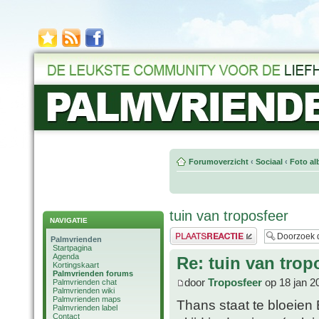
Forumoverzicht
‹
Sociaal
‹
Foto al
tuin van troposfeer
NAVIGATIE
Plaats een reactie
Palmvrienden
Startpagina
Agenda
Re: tuin van trop
Kortingskaart
Palmvrienden forums
door
Troposfeer
op 18 jan 2
Palmvrienden chat
Palmvrienden wiki
Palmvrienden maps
Thans staat te bloeien 
Palmvrienden label
Contact