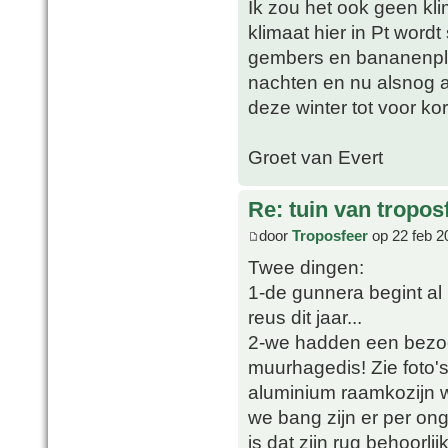
Ik zou het ook geen 
klimaat hier in Pt wordt
gembers en bananenpla
nachten en nu alsnog a
deze winter tot voor ko
Groet van Evert
Re: tuin van tropos
door
Troposfeer
op 22 feb 2
Twee dingen:
1-de gunnera begint al
reus dit jaar...
2-we hadden een bezoe
muurhagedis! Zie foto's
aluminium raamkozijn w
we bang zijn er per ong
is dat zijn rug behoorlij