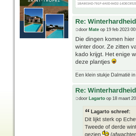
1BA903AD-791F-4A0D-94D2-14DEC852D60
Re: Winterhardheid
door
Mate
op 19 feb 2023 00
Die dingen komen hier
winter door. Ze zitten 
kado krijgt. Het enige w
deze plantjes
Een klein stukje Dalmatië in
Re: Winterhardheid
door
Lagarto
op 18 maart 20
Lagarto schreef:
Dit lijkt sterk op Ech
Tweede of derde winte
gezien
(afwachten