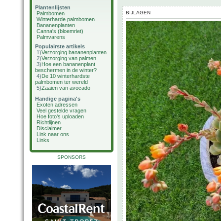
Plantenlijsten
BIJLAGEN
Palmbomen
Winterharde palmbomen
Bananenplanten
Canna's (bloemriet)
Palmvarens
Populairste artikels
1)
Verzorging bananenplanten
2)
Verzorging van palmen
3)
Hoe een bananenplant
beschermen in de winter?
4)
De 10 winterhardste
palmbomen ter wereld
5)
Zaaien van avocado
Handige pagina's
Exoten adressen
Veel gestelde vragen
Hoe foto's uploaden
Richtlijnen
Disclaimer
Link naar ons
Links
SPONSORS