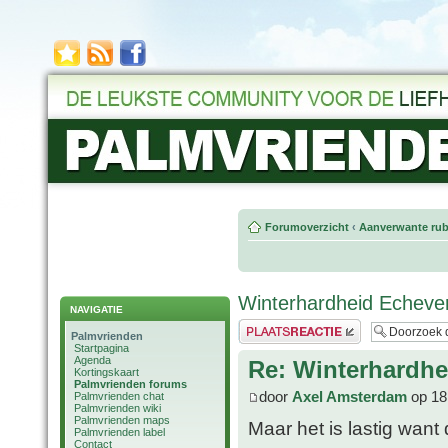
Forumoverzicht
‹
Aanverwante rub
Winterhardheid Echever
NAVIGATIE
Plaats een reactie
Palmvrienden
Startpagina
Agenda
Re: Winterhardhe
Kortingskaart
Palmvrienden forums
door
Axel Amsterdam
op 18
Palmvrienden chat
Palmvrienden wiki
Palmvrienden maps
Maar het is lastig want d
Palmvrienden label
Contact