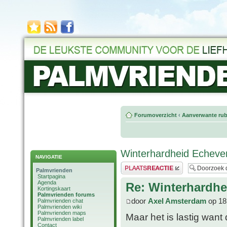
Forumoverzicht
‹
Aanverwante rub
Winterhardheid Echever
NAVIGATIE
Plaats een reactie
Palmvrienden
Startpagina
Agenda
Re: Winterhardhe
Kortingskaart
Palmvrienden forums
door
Axel Amsterdam
op 18
Palmvrienden chat
Palmvrienden wiki
Palmvrienden maps
Maar het is lastig want d
Palmvrienden label
Contact