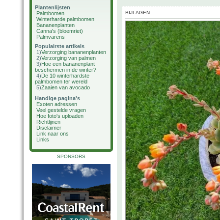
Plantenlijsten
BIJLAGEN
Palmbomen
Winterharde palmbomen
Bananenplanten
Canna's (bloemriet)
Palmvarens
Populairste artikels
1)
Verzorging bananenplanten
2)
Verzorging van palmen
3)
Hoe een bananenplant
beschermen in de winter?
4)
De 10 winterhardste
palmbomen ter wereld
5)
Zaaien van avocado
Handige pagina's
Exoten adressen
Veel gestelde vragen
Hoe foto's uploaden
Richtlijnen
Disclaimer
Link naar ons
Links
SPONSORS