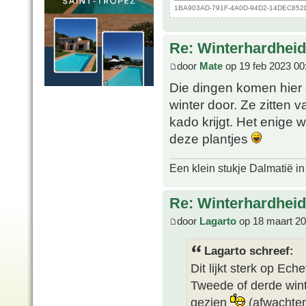
1BA903AD-791F-4A0D-94D2-14DEC852D60
Re: Winterhardheid
door
Mate
op 19 feb 2023 00
Die dingen komen hier
winter door. Ze zitten 
kado krijgt. Het enige w
deze plantjes
Een klein stukje Dalmatië in
Re: Winterhardheid
door
Lagarto
op 18 maart 20
Lagarto schreef:
Dit lijkt sterk op Ech
Tweede of derde winte
gezien
(afwachten