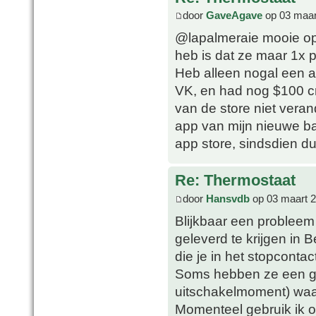
door
GaveAgave
op 03 maar
@lapalmeraie mooie opl
heb is dat ze maar 1x 
Heb alleen nogal een a
VK, en had nog $100 cre
van de store niet vera
app van mijn nieuwe ba
app store, sindsdien du
Re: Thermostaat
door
Hansvdb
op 03 maart 2
Blijkbaar een probleem
geleverd te krijgen in 
die je in het stopcontac
Soms hebben ze een gro
uitschakelmoment) waar
Momenteel gebruik ik o