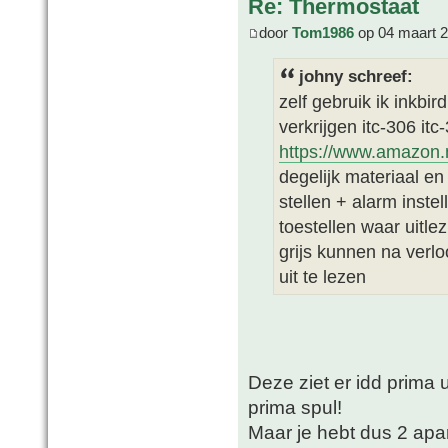
Re: Thermostaat
door
Tom1986
op 04 maart 2
johny schreef:
zelf gebruik ik inkbir
verkrijgen itc-306 itc-
https://www.amazon.
degelijk materiaal en
stellen + alarm inst
toestellen waar uitlez
grijs kunnen na verlo
uit te lezen
Deze ziet er idd prima 
prima spul!
Maar je hebt dus 2 apar