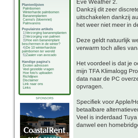
Eve Weather 2.
Plantenlijsten
Dankzij dit zeer discr
Palmbomen
Winterharde palmbomen
uitschakelen dankzij au
Bananenplanten
Canna's (bloemriet)
Palmvarens
het weer niet meer in 
Populairste artikels
1)
Verzorging bananenplanten
2)
Verzorging van palmen
Deze geldt natuurlijk w
3)
Hoe een bananenplant
beschermen in de winter?
verwarm toch alles van
4)
De 10 winterhardste
palmbomen ter wereld
5)
Zaaien van avocado
Handige pagina's
Het voordeel is dat je o
Exoten adressen
Veel gestelde vragen
mijn TFA Klimalogg Pro
Hoe foto's uploaden
Richtlijnen
data naar de PC overzet
Disclaimer
Link naar ons
opvragen.
Links
SPONSORS
Specifiek voor Apple/H
betaalbare alternatieve
Veel is inderdaad Tuya 
danwel een homebridge