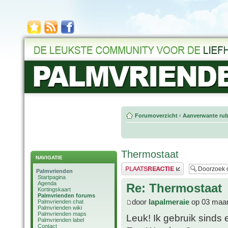
Forumoverzicht
‹
Aanverwante rub
Thermostaat
NAVIGATIE
Plaats een reactie
Palmvrienden
Startpagina
Agenda
Re: Thermostaat
Kortingskaart
Palmvrienden forums
door
lapalmeraie
op 03 maar
Palmvrienden chat
Palmvrienden wiki
Palmvrienden maps
Leuk! Ik gebruik sinds 
Palmvrienden label
Contact