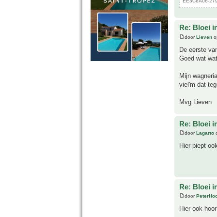
EE3C6A06-2794
Re: Bloei i
door
Lieven
o
De eerste van
Goed wat wate
Mijn wagneria
viel'm dat teg
Mvg Lieven
Re: Bloei i
door
Lagarto
o
Hier piept oo
Re: Bloei i
door
PeterHo
Hier ook hoor