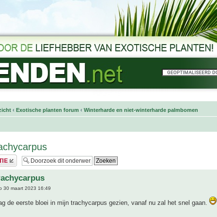
icht
‹
Exotische planten forum
‹
Winterharde en niet-winterharde palmbomen
trachycarpus
trachycarpus
 30 maart 2023 16:49
g de eerste bloei in mijn trachycarpus gezien, vanaf nu zal het snel gaan.