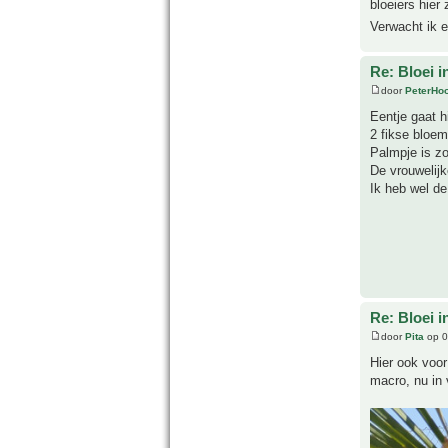
bloeiers hier
Verwacht ik 
Re: Bloei i
door
PeterHo
Eentje gaat hi
2 fikse bloem
Palmpje is zo
De vrouwelijk
Ik heb wel de
Re: Bloei i
door
Pita
op 0
Hier ook voor
macro, nu in 