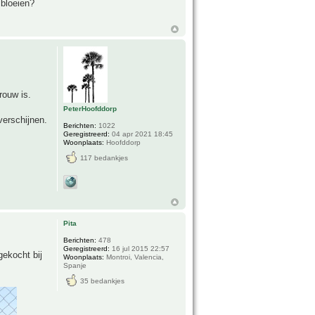
 bloeien?
rouw is.
PeterHoofddorp
verschijnen.
Berichten:
1022
Geregistreerd:
04 apr 2021 18:45
Woonplaats:
Hoofddorp
117 bedankjes
Pita
Berichten:
478
Geregistreerd:
16 jul 2015 22:57
gekocht bij
Woonplaats:
Montroi, Valencia,
Spanje
35 bedankjes