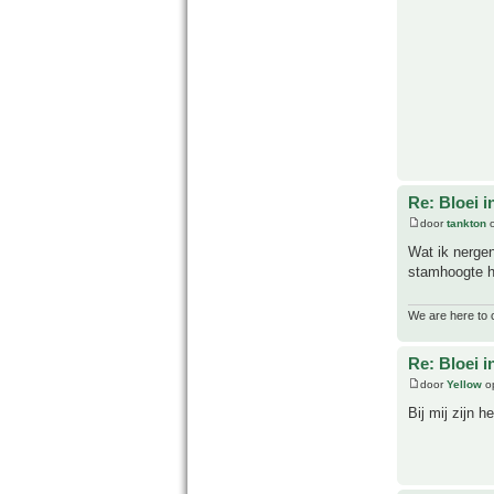
Re: Bloei i
door
tankton
o
Wat ik nergen
stamhoogte h
We are here to 
Re: Bloei i
door
Yellow
op
Bij mij zijn 