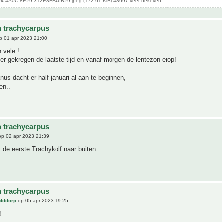
-4A0C-8E29-312E8FF46B29.jpeg (172.61 KiB) 48697 keer bekeken
n trachycarpus
p 01 apr 2023 21:00
 vele !
r gekregen de laatste tijd en vanaf morgen de lentezon erop!
nus dacht er half januari al aan te beginnen,
en..
n trachycarpus
p 02 apr 2023 21:39
k de eerste Trachykolf naar buiten
n trachycarpus
ofddorp
op 05 apr 2023 19:25
!