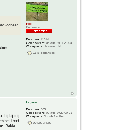
Rob
Wat voor een
Beheerder
Berichten:
11514
Geregistreerd:
05 aug 2011 23:08
Woonplaats:
Halsteren, NL
stam.
1149 bedankjes
Lagarto
Berichten:
565
Geregistreerd:
09 aug 2020 00:21
 hij bij mij
Woonplaats:
Noord-Drenthe
gebloeid had
50 bedankjes
len. Beide