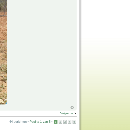
Volgende
44 berichten •
Pagina
1
van
5
•
1
2
3
4
5