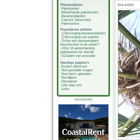
Plantenlijsten
BIJLAGEN
Palmbomen
Winterharde palmbomen
Bananenplanten
Canna's (bloemriet)
Palmvarens
Populairste artikels
1)
Verzorging bananenplanten
2)
Verzorging van palmen
3)
Hoe een bananenplant
beschermen in de winter?
4)
De 10 winterhardste
palmbomen ter wereld
5)
Zaaien van avocado
Handige pagina's
Exoten adressen
Veel gestelde vragen
Hoe foto's uploaden
Richtlijnen
Disclaimer
Link naar ons
Links
SPONSORS