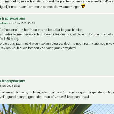
 zijn mannelijk, misschien dat vrouwelijke planten op een andere leeftijd al/pas
eigenlijk niet, maar kom maar op met die waarnemingen
n trachycarpus
ofddorp
op 07 apr 2023 22:51
er heel snel, en het is de eerste keer dat ie gaat bloeien.
schedes komen tevoorschijn. Geen idee dus nog of deze T. fortunei man of v
'n 1.60 hoog.
e die vorig jaar met 4 bloemtakken bloeide, doet nu nog niks. Ik zie nog niks 
 takken vol blauwe bessen van vorig jaar verwijderd.
n trachycarpus
8 apr 2023 15:19
 het eerst de trachy in bloei, stam zal rond 1m zijn hooguit. 5jr gel3den in NL 
volle grond spanje, geen idee man of vrouw 5 knoppen totaal