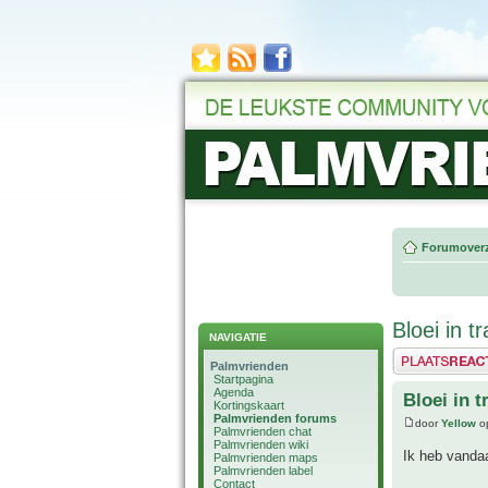
Forumoverz
Bloei in 
NAVIGATIE
Plaats een reactie
Palmvrienden
Startpagina
Agenda
Bloei in 
Kortingskaart
Palmvrienden forums
door
Yellow
op
Palmvrienden chat
Palmvrienden wiki
Ik heb vandaa
Palmvrienden maps
Palmvrienden label
Contact