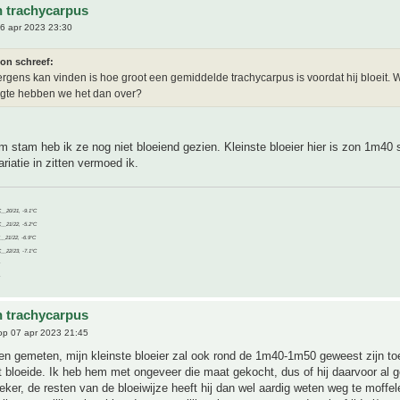
n trachycarpus
6 apr 2023 23:30
ton schreef:
ergens kan vinden is hoe groot een gemiddelde trachycarpus is voordat hij bloeit. 
gte hebben we het dan over?
m stam heb ik ze nog niet bloeiend gezien. Kleinste bloeier hier is zon 1m40 
riatie in zitten vermoed ik.
C__20/21, -9.1°C
C__21/22, -5.2°C
C__21/22, -6.9°C
C__22/23, -7.1°C
n trachycarpus
p 07 apr 2023 21:45
en gemeten, mijn kleinste bloeier zal ook rond de 1m40-1m50 geweest zijn toen
t bloeide. Ik heb hem met ongeveer die maat gekocht, dus of hij daarvoor al 
zeker, de resten van de bloeiwijze heeft hij dan wel aardig weten weg te moffe