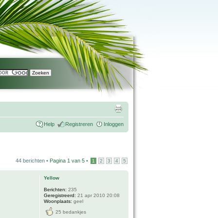
Help
Registreren
Inloggen
44 berichten •
Pagina
1
van
5
•
1
2
3
4
5
Yellow
Berichten:
235
Geregistreerd:
21 apr 2010 20:08
Woonplaats:
geel
25 bedankjes