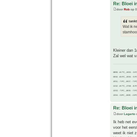
Re: Bloei i
door
Rob
op 0
tank
Wat ik n
stamhoo
Kleiner dan 1
Zal wel wat va
08/09, -14.7°C__14/15, - 3.6°
09/10, -10.0°C__15/16, - 5.9°
10/11, - 7.9°C__16/17, - 7.9°
11/12, -14.7°C__17/18, - 8.3°
12/13, - 7.9°C__18/19, - 7.5°C
13/14, - 0.8°C__19/20, - 2.8°C
Re: Bloei i
door
Lagarto
o
Ik heb net ev
voor het eers
weet ik niet 