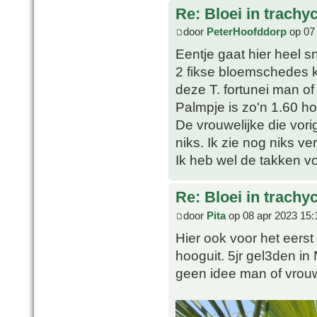
Re: Bloei in trachy
door
PeterHoofddorp
op 07 
Eentje gaat hier heel sn
2 fikse bloemschedes 
deze T. fortunei man of
Palmpje is zo'n 1.60 h
De vrouwelijke die vori
niks. Ik zie nog niks ve
Ik heb wel de takken vo
Re: Bloei in trachy
door
Pita
op 08 apr 2023 15:
Hier ook voor het eerst 
hooguit. 5jr gel3den in
geen idee man of vrou