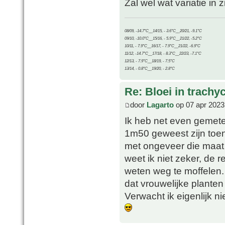
Zal wel wat variatie in 
08/09, -14.7°C__14/15, - 3.6°C__20/21, -9.1°C
09/10, -10.0°C__15/16, - 5.9°C__21/22, -5.2°C
10/11, - 7.9°C__16/17, - 7.9°C__21/22, -6.9°C
11/12, -14.7°C__17/18, - 8.3°C__22/23, -7.1°C
12/13, - 7.9°C__18/19, - 7.5°C
13/14, - 0.8°C__19/20, - 2.8°C
Re: Bloei in trachy
door
Lagarto
op 07 apr 2023
Ik heb net even gemeten
1m50 geweest zijn toen 
met ongeveer die maat 
weet ik niet zeker, de r
weten weg te moffelen. 
dat vrouwelijke planten
Verwacht ik eigenlijk 