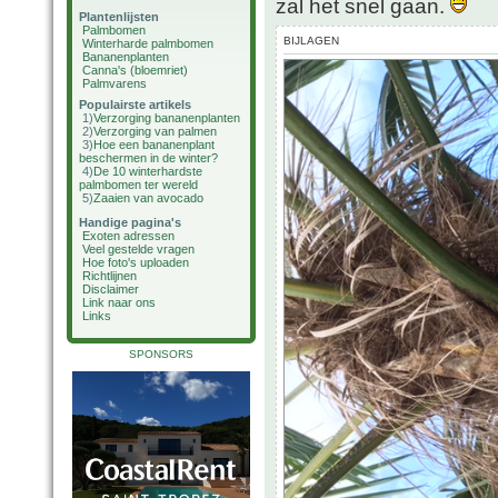
zal het snel gaan.
Plantenlijsten
Palmbomen
BIJLAGEN
Winterharde palmbomen
Bananenplanten
Canna's (bloemriet)
Palmvarens
Populairste artikels
1)
Verzorging bananenplanten
2)
Verzorging van palmen
3)
Hoe een bananenplant
beschermen in de winter?
4)
De 10 winterhardste
palmbomen ter wereld
5)
Zaaien van avocado
Handige pagina's
Exoten adressen
Veel gestelde vragen
Hoe foto's uploaden
Richtlijnen
Disclaimer
Link naar ons
Links
SPONSORS