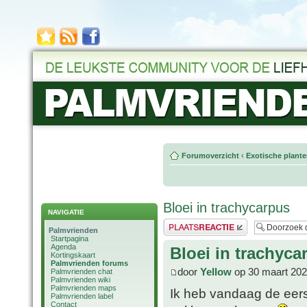
Forumoverzicht
‹
Exotische plant
Bloei in trachycarpus
NAVIGATIE
Plaats een reactie
Palmvrienden
Startpagina
Agenda
Bloei in trachyca
Kortingskaart
Palmvrienden forums
door
Yellow
op 30 maart 202
Palmvrienden chat
Palmvrienden wiki
Palmvrienden maps
Ik heb vandaag de eerst
Palmvrienden label
Contact