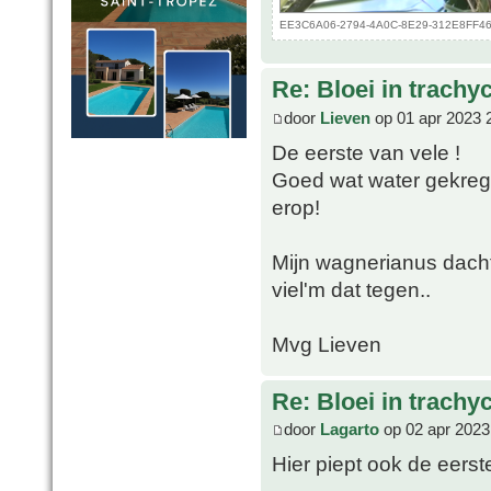
EE3C6A06-2794-4A0C-8E29-312E8FF46B2
Re: Bloei in trachy
door
Lieven
op 01 apr 2023 
De eerste van vele !
Goed wat water gekrege
erop!
Mijn wagnerianus dacht 
viel'm dat tegen..
Mvg Lieven
Re: Bloei in trachy
door
Lagarto
op 02 apr 2023
Hier piept ook de eerst