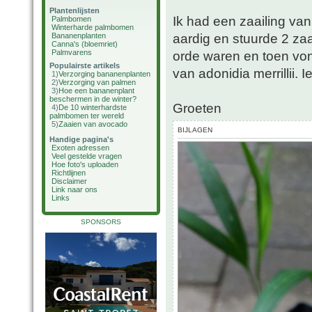
Plantenlijsten
Ik had een zaailing van
Palmbomen
Winterharde palmbomen
aardig en stuurde 2 zaa
Bananenplanten
Canna's (bloemriet)
Palmvarens
orde waren en toen vond
Populairste artikels
van adonidia merrillii.
1)
Verzorging bananenplanten
2)
Verzorging van palmen
3)
Hoe een bananenplant
beschermen in de winter?
Groeten
4)
De 10 winterhardste
palmbomen ter wereld
5)
Zaaien van avocado
BIJLAGEN
Handige pagina's
Exoten adressen
Veel gestelde vragen
Hoe foto's uploaden
Richtlijnen
Disclaimer
Link naar ons
Links
SPONSORS