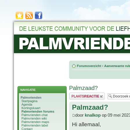
Forumoverzicht
‹
Aanverwante rub
Palmzaad?
NAVIGATIE
Plaats een reactie
Palmvrienden
Startpagina
Agenda
Palmzaad?
Kortingskaart
Palmvrienden forums
door
knalkop
op 09 mei 2023
Palmvrienden chat
Palmvrienden wiki
Palmvrienden maps
Hi allemaal,
Palmvrienden label
Contact