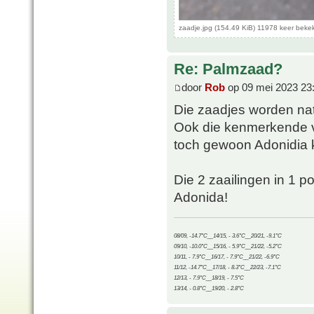
zaadje.jpg (154.49 KiB) 11978 keer beke
Re: Palmzaad?
door
Rob
op 09 mei 2023 23
Die zaadjes worden natu
Ook die kenmerkende v
toch gewoon Adonidia k
Die 2 zaailingen in 1 p
Adonida!
08/09, -14.7°C__14/15, - 3.6°C__20/21, -9.1°C
09/10, -10.0°C__15/16, - 5.9°C__21/22, -5.2°C
10/11, - 7.9°C__16/17, - 7.9°C__21/22, -6.9°C
11/12, -14.7°C__17/18, - 8.3°C__22/23, -7.1°C
12/13, - 7.9°C__18/19, - 7.5°C
13/14, - 0.8°C__19/20, - 2.8°C