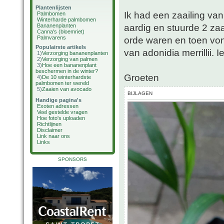
Plantenlijsten
Ik had een zaailing van
Palmbomen
Winterharde palmbomen
aardig en stuurde 2 zaa
Bananenplanten
Canna's (bloemriet)
Palmvarens
orde waren en toen vond
Populairste artikels
van adonidia merrillii.
1)
Verzorging bananenplanten
2)
Verzorging van palmen
3)
Hoe een bananenplant
beschermen in de winter?
Groeten
4)
De 10 winterhardste
palmbomen ter wereld
5)
Zaaien van avocado
BIJLAGEN
Handige pagina's
Exoten adressen
Veel gestelde vragen
Hoe foto's uploaden
Richtlijnen
Disclaimer
Link naar ons
Links
SPONSORS