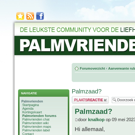
Forumoverzicht
‹
Aanverwante rub
Palmzaad?
NAVIGATIE
Plaats een reactie
Palmvrienden
Startpagina
Agenda
Palmzaad?
Kortingskaart
Palmvrienden forums
door
knalkop
op 09 mei 2023
Palmvrienden chat
Palmvrienden wiki
Palmvrienden maps
Hi allemaal,
Palmvrienden label
Contact