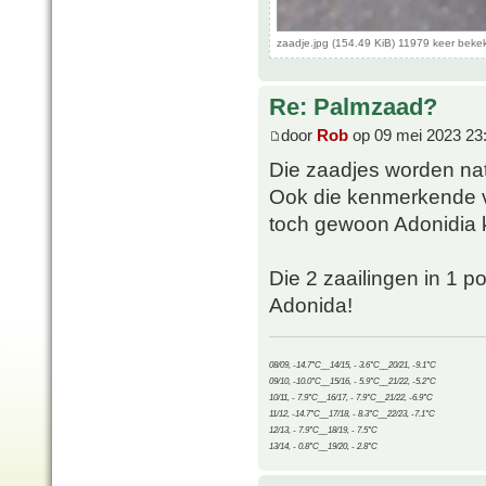
zaadje.jpg (154.49 KiB) 11979 keer beke
Re: Palmzaad?
door
Rob
op 09 mei 2023 23
Die zaadjes worden natu
Ook die kenmerkende v
toch gewoon Adonidia k
Die 2 zaailingen in 1 p
Adonida!
08/09, -14.7°C__14/15, - 3.6°C__20/21, -9.1°C
09/10, -10.0°C__15/16, - 5.9°C__21/22, -5.2°C
10/11, - 7.9°C__16/17, - 7.9°C__21/22, -6.9°C
11/12, -14.7°C__17/18, - 8.3°C__22/23, -7.1°C
12/13, - 7.9°C__18/19, - 7.5°C
13/14, - 0.8°C__19/20, - 2.8°C