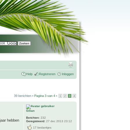
Help
Registreren
Inloggen
39 berichten •
Pagina
3
van
4
•
1
2
3
4
Gilian
Berichten:
232
jaar hebben
Geregistreerd:
27 dec 2013 23:12
17 bedankjes