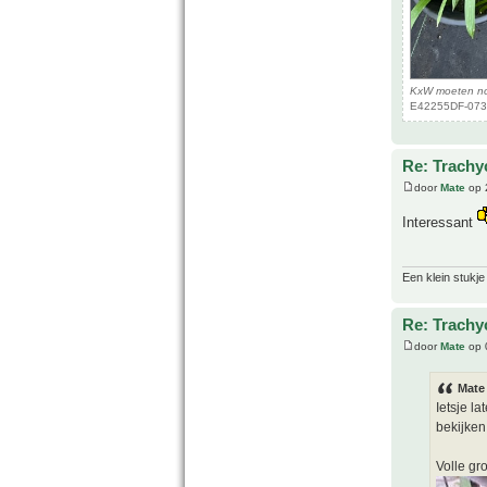
KxW moeten no
E42255DF-073F
Re: Trachy
door
Mate
op 
Interessant
Een klein stukje
Re: Trachy
door
Mate
op 
Mate
Ietsje l
bekijken 
Volle gr