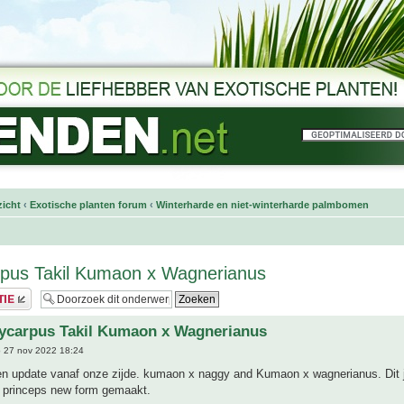
icht
‹
Exotische planten forum
‹
Winterharde en niet-winterharde palmbomen
rpus Takil Kumaon x Wagnerianus
hycarpus Takil Kumaon x Wagnerianus
 27 nov 2022 18:24
een update vanaf onze zijde. kumaon x naggy and Kumaon x wagnerianus. Dit 
princeps new form gemaakt.