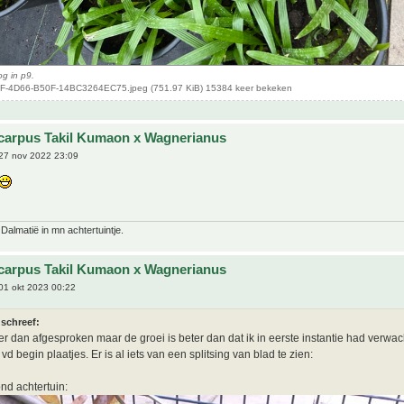
g in p9.
-4D66-B50F-14BC3264EC75.jpeg (751.97 KiB) 15384 keer bekeken
carpus Takil Kumaon x Wagnerianus
27 nov 2022 23:09
 Dalmatië in mn achtertuintje.
carpus Takil Kumaon x Wagnerianus
01 okt 2023 00:22
 schreef:
ater dan afgesproken maar de groei is beter dan dat ik in eerste instantie had verwac
vd begin plaatjes. Er is al iets van een splitsing van blad te zien:
ond achtertuin: