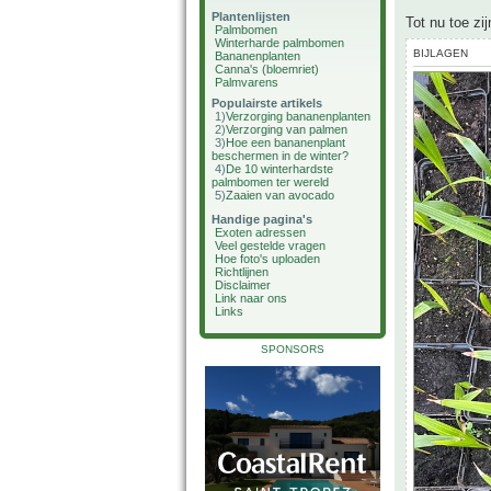
Plantenlijsten
Tot nu toe zi
Palmbomen
Winterharde palmbomen
BIJLAGEN
Bananenplanten
Canna's (bloemriet)
Palmvarens
Populairste artikels
1)
Verzorging bananenplanten
2)
Verzorging van palmen
3)
Hoe een bananenplant
beschermen in de winter?
4)
De 10 winterhardste
palmbomen ter wereld
5)
Zaaien van avocado
Handige pagina's
Exoten adressen
Veel gestelde vragen
Hoe foto's uploaden
Richtlijnen
Disclaimer
Link naar ons
Links
SPONSORS