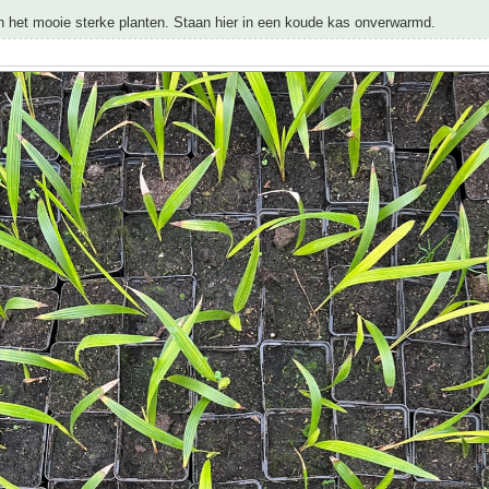
jn het mooie sterke planten. Staan hier in een koude kas onverwarmd.