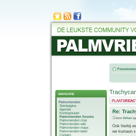
Forumoverz
Trachyca
NAVIGATIE
Plaats een reactie
Palmvrienden
Startpagina
Agenda
Re: Trac
Kortingskaart
Palmvrienden forums
door
Gilian
op
Palmvrienden chat
Palmvrienden wiki
Ook hierbij 
Palmvrienden maps
we kumaon x 
Palmvrienden label
Contact