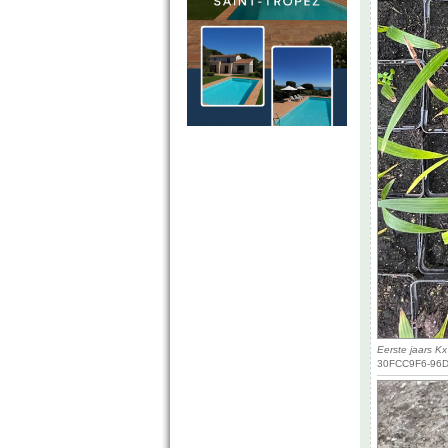
Eerste jaars K
30FCC9F6-96D7