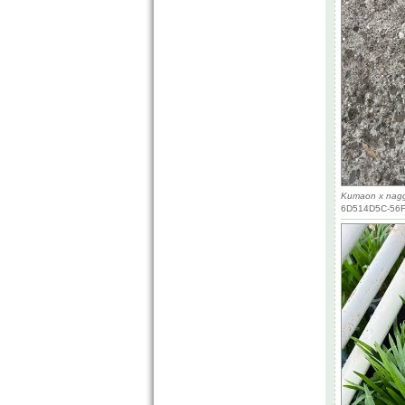
Kumaon x nagg
6D514D5C-56F