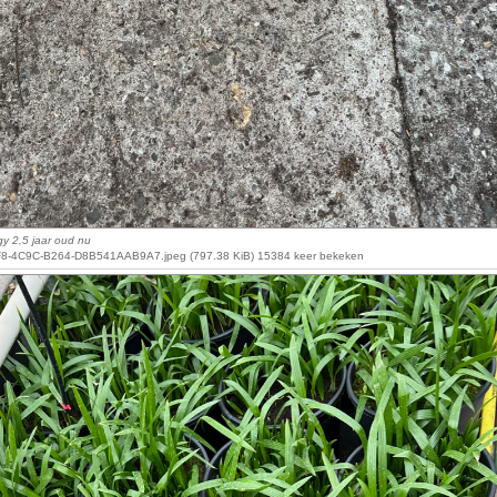
y 2,5 jaar oud nu
8-4C9C-B264-D8B541AAB9A7.jpeg (797.38 KiB) 15384 keer bekeken