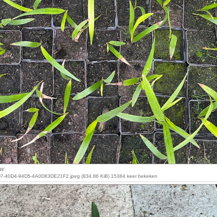
xW
-40D4-94D5-4A0D83DE21F2.jpeg (834.86 KiB) 15384 keer bekeken