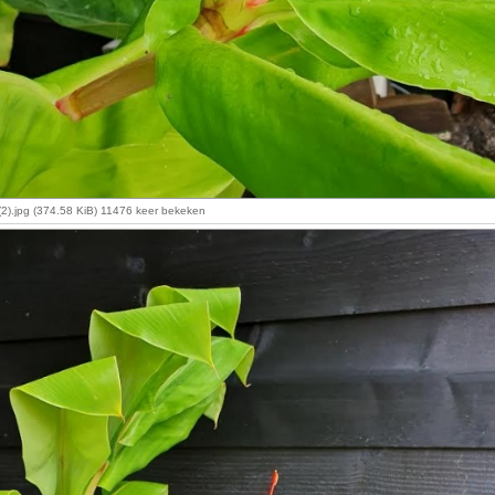
2).jpg (374.58 KiB) 11476 keer bekeken