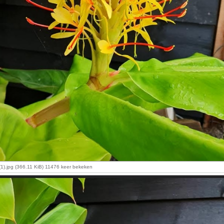
1).jpg (366.11 KiB) 11476 keer bekeken