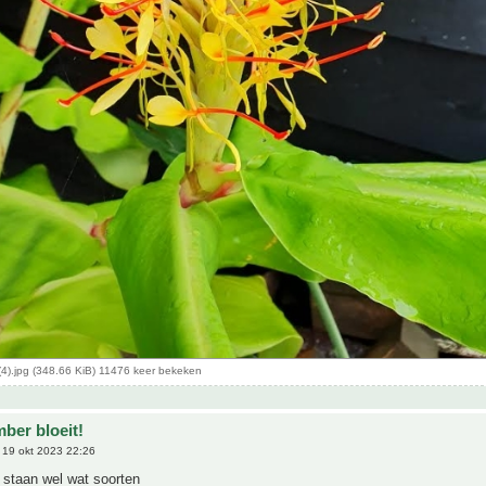
4).jpg (348.66 KiB) 11476 keer bekeken
ber bloeit!
19 okt 2023 22:26
s staan wel wat soorten