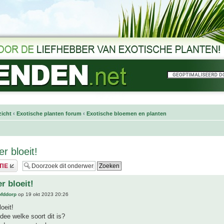
icht
‹
Exotische planten forum
‹
Exotische bloemen en planten
 bloeit!
 bloeit!
ofddorp
op 19 okt 2023 20:26
oeit!
dee welke soort dit is?