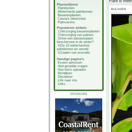
Plant is mee
Plantenlijsten
Palmbomen
BIJLAGEN
Winterharde palmbomen
Bananenplanten
Canna's (bloemriet)
Palmvarens
Populairste artikels
1)
Verzorging bananenplanten
2)
Verzorging van palmen
3)
Hoe een bananenplant
beschermen in de winter?
4)
De 10 winterhardste
palmbomen ter wereld
5)
Zaaien van avocado
Handige pagina's
Exoten adressen
Veel gestelde vragen
Hoe foto's uploaden
Richtlijnen
Disclaimer
Link naar ons
Links
SPONSORS