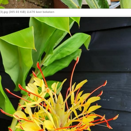
3).jpg (365.93 KiB) 11476 keer bekeken