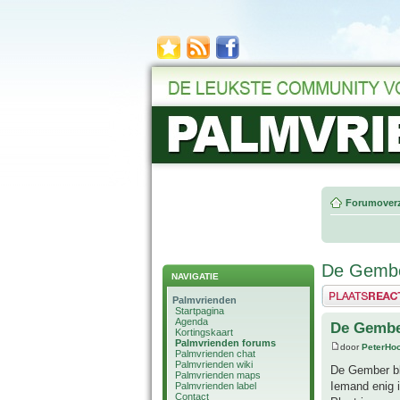
Forumoverz
De Gember
NAVIGATIE
Plaats een reactie
Palmvrienden
Startpagina
Agenda
De Gember
Kortingskaart
Palmvrienden forums
door
PeterHo
Palmvrienden chat
Palmvrienden wiki
De Gember bl
Palmvrienden maps
Iemand enig i
Palmvrienden label
Contact