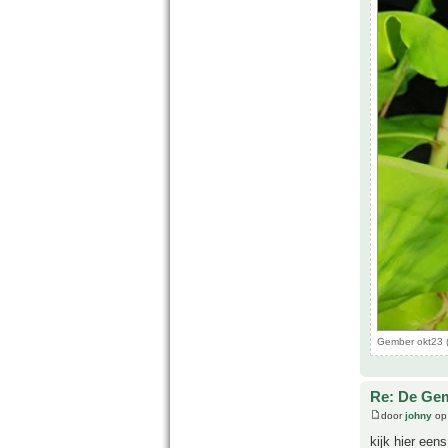
Gember okt23 (
Re: De Gem
door
johny
op 
kijk hier een