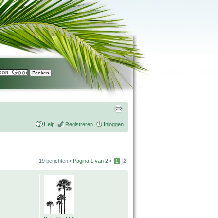
Help
Registreren
Inloggen
19 berichten •
Pagina
1
van
2
•
1
2