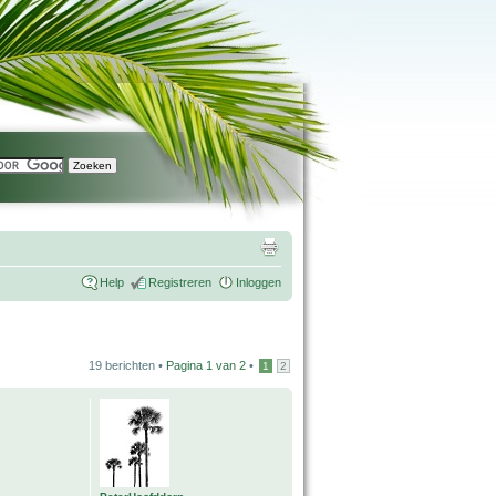
Help
Registreren
Inloggen
19 berichten •
Pagina
1
van
2
•
1
2