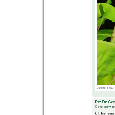
Gember okt23 (
Re: De Gem
door
johny
op 
kijk hier een