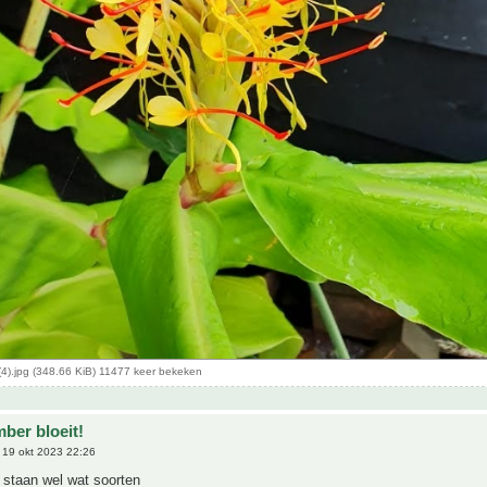
4).jpg (348.66 KiB) 11477 keer bekeken
ber bloeit!
19 okt 2023 22:26
s staan wel wat soorten