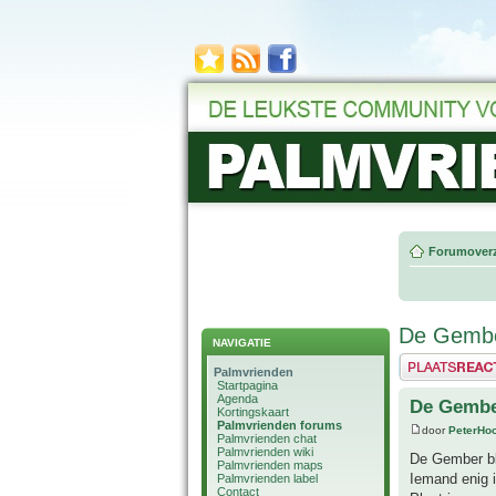
Forumoverz
De Gember
NAVIGATIE
Plaats een reactie
Palmvrienden
Startpagina
Agenda
De Gember
Kortingskaart
Palmvrienden forums
door
PeterHo
Palmvrienden chat
Palmvrienden wiki
De Gember bl
Palmvrienden maps
Iemand enig i
Palmvrienden label
Contact