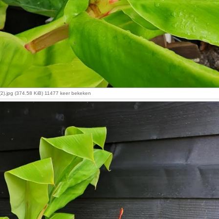
2).jpg (374.58 KiB) 11477 keer bekeken