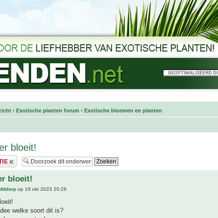
icht
‹
Exotische planten forum
‹
Exotische bloemen en planten
 bloeit!
 bloeit!
ofddorp
op 19 okt 2023 20:26
oeit!
dee welke soort dit is?