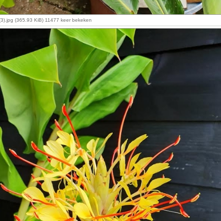
3).jpg (365.93 KiB) 11477 keer bekeken