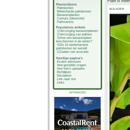
Plant is mee
Plantenlijsten
Palmbomen
BIJLAGEN
Winterharde palmbomen
Bananenplanten
Canna's (bloemriet)
Palmvarens
Populairste artikels
1)
Verzorging bananenplanten
2)
Verzorging van palmen
3)
Hoe een bananenplant
beschermen in de winter?
4)
De 10 winterhardste
palmbomen ter wereld
5)
Zaaien van avocado
Handige pagina's
Exoten adressen
Veel gestelde vragen
Hoe foto's uploaden
Richtlijnen
Disclaimer
Link naar ons
Links
SPONSORS