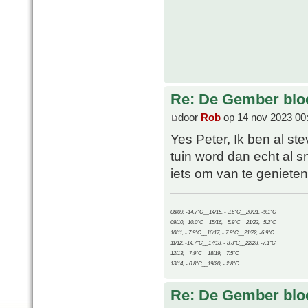
Re: De Gember bloe
door
Rob
op 14 nov 2023 00
Yes Peter, Ik ben al st
tuin word dan echt al sn
iets om van te genieten
08/09, -14.7°C__14/15, - 3.6°C__20/21, -9.1°C
09/10, -10.0°C__15/16, - 5.9°C__21/22, -5.2°C
10/11, - 7.9°C__16/17, - 7.9°C__21/22, -6.9°C
11/12, -14.7°C__17/18, - 8.3°C__22/23, -7.1°C
12/13, - 7.9°C__18/19, - 7.5°C
13/14, - 0.8°C__19/20, - 2.8°C
Re: De Gember bloe