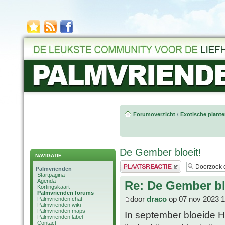
Forumoverzicht
‹
Exotische plant
De Gember bloeit!
NAVIGATIE
Plaats een reactie
Palmvrienden
Startpagina
Agenda
Re: De Gember bl
Kortingskaart
Palmvrienden forums
door
draco
op 07 nov 2023 1
Palmvrienden chat
Palmvrienden wiki
Palmvrienden maps
In september bloeide 
Palmvrienden label
Contact