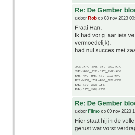
Re: De Gember bloe
door
Rob
op 08 nov 2023 00
Fraai Han,
Ik had vorig jaar iets 
vermoedelijk).
had nul succes met zaa
08/09, -14.7°C__14/15, - 3.6°C__20/21, -9.1°C
09/10, -10.0°C__15/16, - 5.9°C__21/22, -5.2°C
10/11, - 7.9°C__16/17, - 7.9°C__21/22, -6.9°C
11/12, -14.7°C__17/18, - 8.3°C__22/23, -7.1°C
12/13, - 7.9°C__18/19, - 7.5°C
13/14, - 0.8°C__19/20, - 2.8°C
Re: De Gember bloe
door
Filmo
op 09 nov 2023 1
Hier staat hij in de vol
gerust wat vorst verdrage