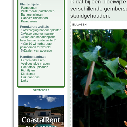
ik dat bij een bloeiwij
Plantenlijsten
verschillende gemberso
Palmbomen
Winterharde palmbomen
standgehouden.
Bananenplanten
Canna's (bloemriet)
Palmvarens
BIJLAGEN
Populairste artikels
1)
Verzorging bananenplanten
2)
Verzorging van palmen
3)
Hoe een bananenplant
beschermen in de winter?
4)
De 10 winterhardste
palmbomen ter wereld
5)
Zaaien van avocado
Handige pagina's
Exoten adressen
Veel gestelde vragen
Hoe foto's uploaden
Richtlijnen
Disclaimer
Link naar ons
Links
SPONSORS