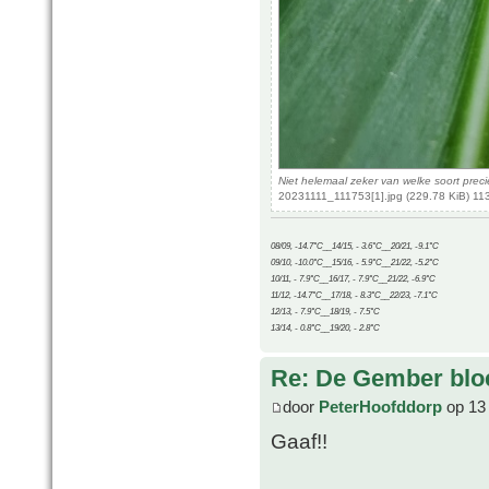
Niet helemaal zeker van welke soort preci
20231111_111753[1].jpg (229.78 KiB) 11
08/09, -14.7°C__14/15, - 3.6°C__20/21, -9.1°C
09/10, -10.0°C__15/16, - 5.9°C__21/22, -5.2°C
10/11, - 7.9°C__16/17, - 7.9°C__21/22, -6.9°C
11/12, -14.7°C__17/18, - 8.3°C__22/23, -7.1°C
12/13, - 7.9°C__18/19, - 7.5°C
13/14, - 0.8°C__19/20, - 2.8°C
Re: De Gember bloe
door
PeterHoofddorp
op 13
Gaaf!!