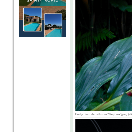
Hedychium densiflorum 'Stephen'.jpeg (4