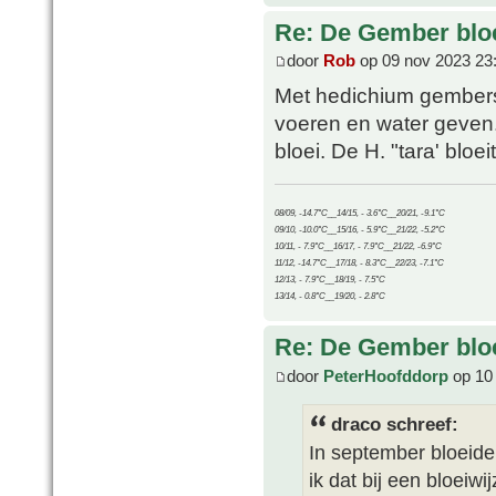
Re: De Gember bloe
door
Rob
op 09 nov 2023 23
Met hedichium gembers 
voeren en water geven.
bloei. De H. "tara' bloei
08/09, -14.7°C__14/15, - 3.6°C__20/21, -9.1°C
09/10, -10.0°C__15/16, - 5.9°C__21/22, -5.2°C
10/11, - 7.9°C__16/17, - 7.9°C__21/22, -6.9°C
11/12, -14.7°C__17/18, - 8.3°C__22/23, -7.1°C
12/13, - 7.9°C__18/19, - 7.5°C
13/14, - 0.8°C__19/20, - 2.8°C
Re: De Gember bloe
door
PeterHoofddorp
op 10
draco schreef:
In september bloeid
ik dat bij een bloeiw