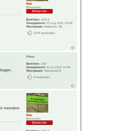
Rob
Beheerder
Berichten:
11514
Geregistreerd:
05 aug 2011 23:08
Woonplaats:
Halsteren, NL
1149 bedankjes
Filmo
Berichten:
103
Geregistreerd:
21 jul 2016 14:46
rdragen.
Woonplaats:
Maarkedal B
9 bedankjes
et meerdere
Rob
Beheerder
Berichten:
11514