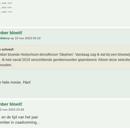
C__21/22, -5.2°C
C__21/22, -6.9°C
C__22/23, -7.1°C
ber bloeit!
ofddorp
op 10 nov 2023 00:10
o schreef:
mber bloeide Hedychium densiflorum 'Stephen'. Vandaag zag ik dat bij een bloeiwij
 Ik heb vanaf 2010 verschillende gembersoorten geprobeerd. Alleen deze selectie
houden.
n hele mooie, Han!
ber bloeit!
2 nov 2023 23:26
l en de tijd van het jaar:
gember in zaadvorming...