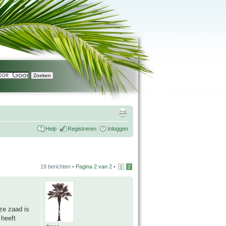
Help
Registreren
Inloggen
19 berichten •
Pagina
2
van
2
•
1
2
ze zaad is
 heeft