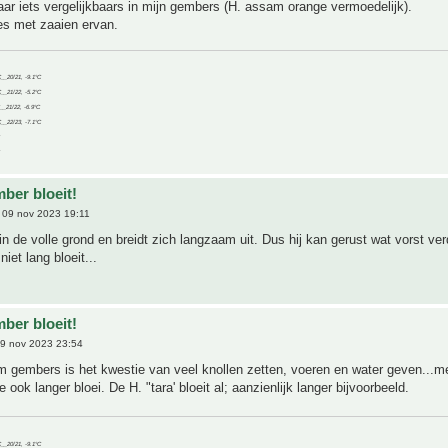
jaar iets vergelijkbaars in mijn gembers (H. assam orange vermoedelijk).
es met zaaien ervan.
C__20/21, -9.1°C
C__21/22, -5.2°C
C__21/22, -6.9°C
C__22/23, -7.1°C
ber bloeit!
09 nov 2023 19:11
j in de volle grond en breidt zich langzaam uit. Dus hij kan gerust wat vorst ve
 niet lang bloeit...
ber bloeit!
9 nov 2023 23:54
m gembers is het kwestie van veel knollen zetten, voeren en water geven...m
 ook langer bloei. De H. "tara' bloeit al; aanzienlijk langer bijvoorbeeld.
C__20/21, -9.1°C