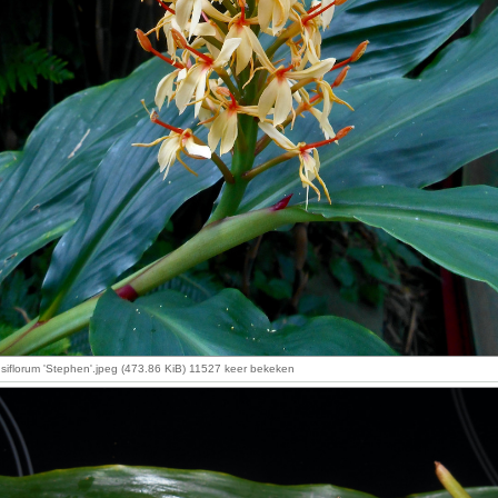
iflorum 'Stephen'.jpeg (473.86 KiB) 11527 keer bekeken