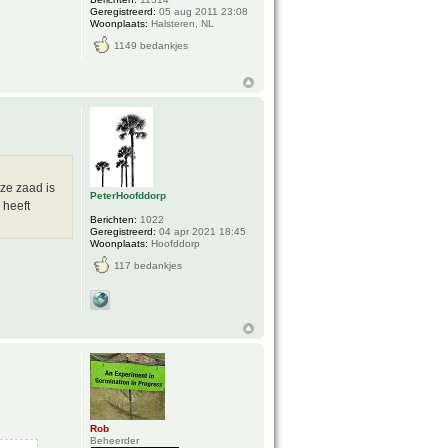
Geregistreerd:
05 aug 2011 23:08
Woonplaats:
Halsteren, NL
1149 bedankjes
ze zaad is
PeterHoofddorp
 heeft
Berichten:
1022
Geregistreerd:
04 apr 2021 18:45
Woonplaats:
Hoofddorp
117 bedankjes
Rob
Beheerder