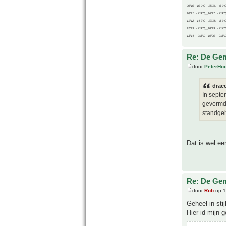
09/10, -10.0°C__15/16, - 5.9°
10/11, - 7.9°C__16/17, - 7.9°
11/12, -14.7°C__17/18, - 8.3°
12/13, - 7.9°C__18/19, - 7.5°C
13/14, - 0.8°C__19/20, - 2.8°C
Re: De Gem
door
PeterHo
drac
In septe
gevormd.
standge
Dat is wel ee
Re: De Gem
door
Rob
op 1
Geheel in stij
Hier id mijn 