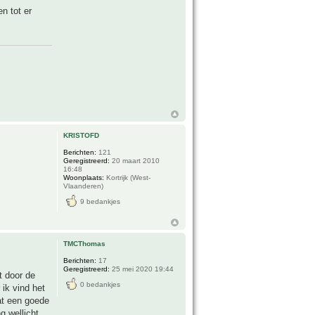
n tot er
KRISTOFD
Berichten:
121
Geregistreerd:
20 maart 2010
16:48
Woonplaats:
Kortrijk (West-
Vlaanderen)
9 bedankjes
TMCThomas
Berichten:
17
Geregistreerd:
25 mei 2020 19:44
t door de
0 bedankjes
ik vind het
at een goede
g wellicht