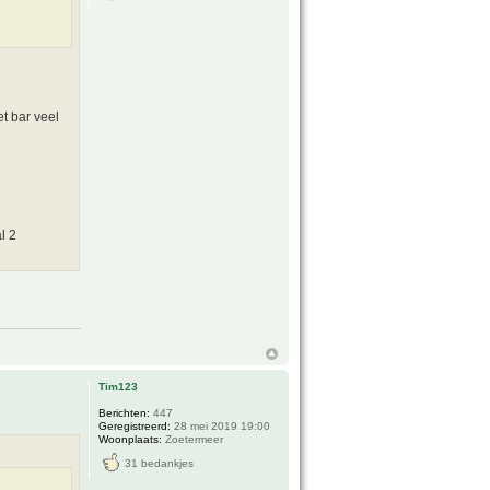
et bar veel
l 2
Tim123
Berichten:
447
Geregistreerd:
28 mei 2019 19:00
Woonplaats:
Zoetermeer
31 bedankjes