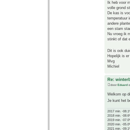
Ik heb voor m
volle grond s
De kas is voo
temperatuur i
andere plante
een stam sta
Nu vroeg ik m
stinkt of da
Dit is ook du
Hopelijk is e
Mvg
Michiel
Re: winter
door
Eduard
o
Welkom op di
Je kunt het b
2017 min. -08.1
2018 min. -08.6
2019 min. -07.0
2020 min. -05.0
2021 min. -09.1