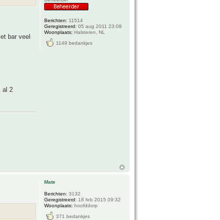
Berichten:
11514
Geregistreerd:
05 aug 2011 23:08
Woonplaats:
Halsteren, NL
et bar veel
1149 bedankjes
 al 2
Mate
Berichten:
3132
Geregistreerd:
18 feb 2015 09:32
Woonplaats:
hoofddorp
371 bedankjes