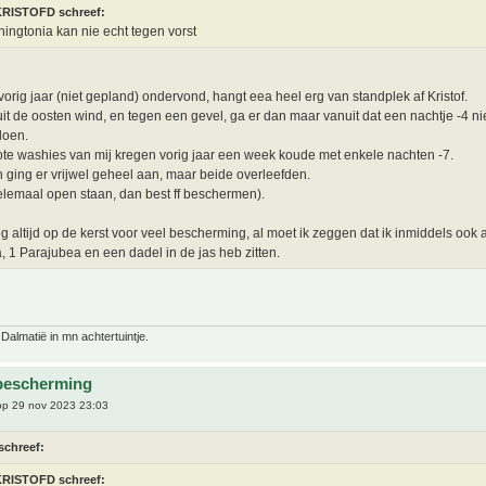
KRISTOFD schreef:
ingtonia kan nie echt tegen vorst
 vorig jaar (niet gepland) ondervond, hangt eea heel erg van standplek af Kristof.
uit de oosten wind, en tegen een gevel, ga er dan maar vanuit dat een nachtje -4 ni
doen.
ote washies van mij kregen vorig jaar een week koude met enkele nachten -7.
 ging er vrijwel geheel aan, maar beide overleefden.
elemaal open staan, dan best ff beschermen).
og altijd op de kerst voor veel bescherming, al moet ik zeggen dat ik inmiddels ook a
a, 1 Parajubea en een dadel in de jas heb zitten.
 Dalmatië in mn achtertuintje.
bescherming
p 29 nov 2023 23:03
schreef:
KRISTOFD schreef: