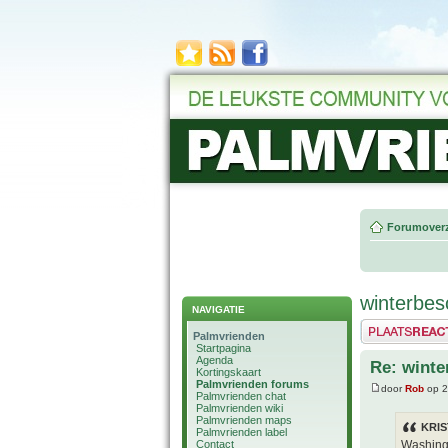
Forumoverz
winterbe
NAVIGATIE
Plaats een reactie
Palmvrienden
Startpagina
Agenda
Re: wint
Kortingskaart
Palmvrienden forums
door
Rob
op 2
Palmvrienden chat
Palmvrienden wiki
Palmvrienden maps
KRIS
Palmvrienden label
Contact
Washingt