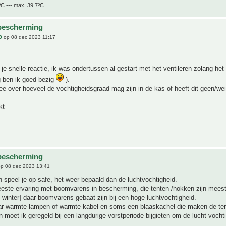
ºC --- max. 39.7ºC
bescherming
9
op 08 dec 2023 11:17
je snelle reactie, ik was ondertussen al gestart met het ventileren zolang het n
g ben ik goed bezig
).
ee over hoeveel de vochtigheidsgraad mag zijn in de kas of heeft dit geen/wei
kt
bescherming
p 08 dec 2023 13:41
n speel je op safe, het weer bepaald dan de luchtvochtigheid.
eeste ervaring met boomvarens in bescherming, die tenten /hokken zijn meest
e winter] daar boomvarens gebaat zijn bij een hoge luchtvochtigheid.
aar warmte lampen of warmte kabel en soms een blaaskachel die maken de ten
n moet ik geregeld bij een langdurige vorstperiode bijgieten om de lucht vocht