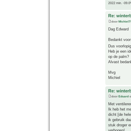
2022 min. -09.0
Re: winter
door
Michiel7
Dag Edward
Bedankt voor 
Dus voorlopi
Heb je een id
op de palm?
Alvast bedan
Mvg
Michiel
Re: winter
door
Eduard
o
Met ventilere
Ik heb het m
dicht [de hel
ik gebruik d
stuk droger e
verhogen!