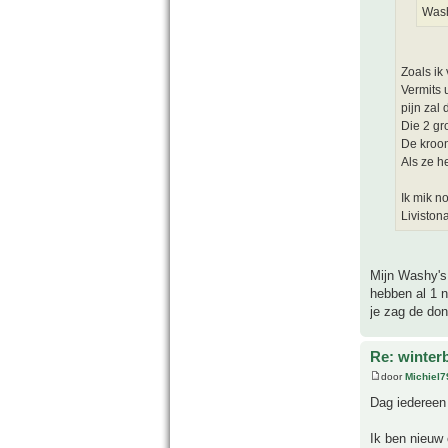
Wash
Zoals ik
Vermits 
pijn zal 
Die 2 gr
De kroon
Als ze h
Ik mik n
Liviston
Mijn Washy's 
hebben al 1 
je zag de don
Re: winter
door
Michiel7
Dag iedereen
Ik ben nieuw 