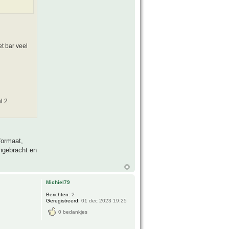
et bar veel
l 2
formaat,
ngebracht en
Michiel79
Berichten:
2
Geregistreerd:
01 dec 2023 19:25
0 bedankjes