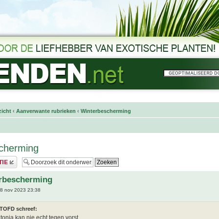
icht
‹
Aanverwante rubrieken
‹
Winterbescherming
scherming
erbescherming
8 nov 2023 23:38
TOFD schreef:
onia kan nie echt tegen vorst