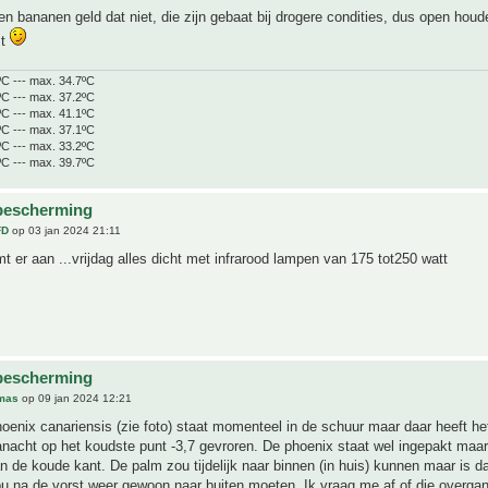
n bananen geld dat niet, die zijn gebaat bij drogere condities, dus open houde
mt
ºC --- max. 34.7ºC
ºC --- max. 37.2ºC
ºC --- max. 41.1ºC
ºC --- max. 37.1ºC
ºC --- max. 33.2ºC
ºC --- max. 39.7ºC
bescherming
FD
op 03 jan 2024 21:11
 er aan ...vrijdag alles dicht met infrarood lampen van 175 tot250 watt
bescherming
mas
op 09 jan 2024 12:21
hoenix canariensis (zie foto) staat momenteel in de schuur maar daar heeft he
nacht op het koudste punt -3,7 gevroren. De phoenix staat wel ingepakt maar 
n de koude kant. De palm zou tijdelijk naar binnen (in huis) kunnen maar is d
u na de vorst weer gewoon naar buiten moeten. Ik vraag me af of die overgan