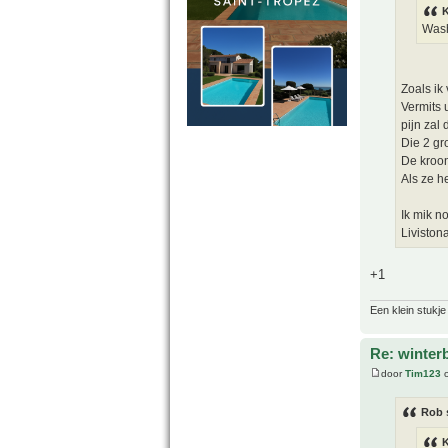
Wash
Zoals ik
Vermits 
pijn zal 
Die 2 gr
De kroon
Als ze h
Ik mik n
Liviston
+1
Een klein stukje
Re: winter
door
Tim123
o
Rob 