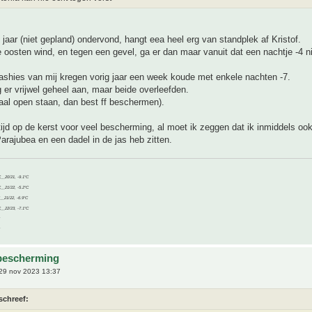
g jaar (niet gepland) ondervond, hangt eea heel erg van standplek af Kristof.
e oosten wind, en tegen een gevel, ga er dan maar vanuit dat een nachtje -4 ni
ashies van mij kregen vorig jaar een week koude met enkele nachten -7.
 er vrijwel geheel aan, maar beide overleefden.
aal open staan, dan best ff beschermen).
tijd op de kerst voor veel bescherming, al moet ik zeggen dat ik inmiddels ook
Parajubea en een dadel in de jas heb zitten.
C__20/21, -9.1°C
C__21/22, -5.2°C
C__21/22, -6.9°C
C__22/23, -7.1°C
bescherming
29 nov 2023 13:37
schreef: