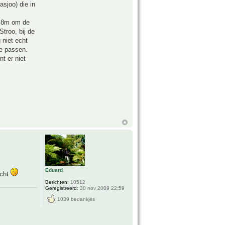
sjoo) die in
n 8m om de
troo, bij de
 niet echt
te passen.
nt er niet
Eduard
icht
Berichten:
10512
Geregistreerd:
30 nov 2009 22:59
1039 bedankjes