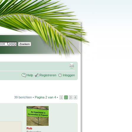
Help
Registreren
Inloggen
39 berichten •
Pagina
2
van
4
•
1
2
3
4
Rob
Beheerder