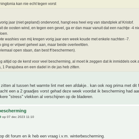
ingtonia kan nie echt tegen vorst
 vorig jaar (niet gepland) ondervond, hangt eea heel erg van standplek af Kristof.
uit de oosten wind, en tegen een gevel, ga er dan maar vanuit dat een nachtje -4 ni
doen.
ote washies van mij kregen vorig jaar een week koude met enkele nachten -7.
 ging er vrijwel geheel aan, maar beide overleefden.
elemaal open staan, dan best ff beschermen).
og altijd op de kerst voor veel bescherming, al moet ik zeggen dat ik inmiddels ook a
a, 1 Parajubea en een dadel in de jas heb zitten.
zitten al tussen het warmte lint met een afdakje.. kan ook nog prima met dit 
nacht een a 2 graadjes vorst gehad deze week voordat ik bescherming had aa
kere "stress" vlekken al verschijnen op de bladeren.
bescherming
9
op 07 dec 2023 11:10
op dit forum en ik heb een vraag i.v.m. winterbescherming.