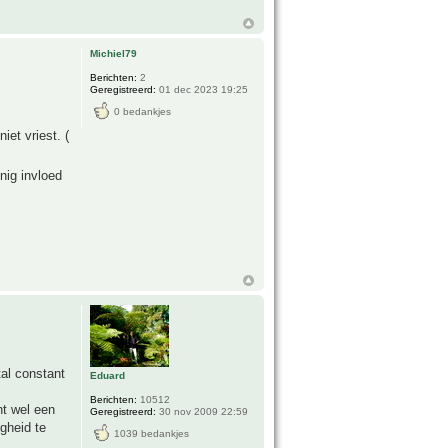
Michiel79
Berichten:
2
Geregistreerd:
01 dec 2023 19:25
0 bedankjes
iet vriest. (
nig invloed
al constant
Eduard
Berichten:
10512
t wel een
Geregistreerd:
30 nov 2009 22:59
igheid te
1039 bedankjes