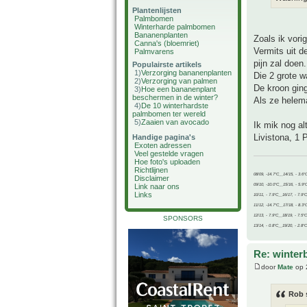
Plantenlijsten
Palmbomen
Winterharde palmbomen
Bananenplanten
Zoals ik vori
Canna's (bloemriet)
Vermits uit d
Palmvarens
pijn zal doen.
Populairste artikels
1)
Verzorging bananenplanten
Die 2 grote w
2)
Verzorging van palmen
De kroon ging
3)
Hoe een bananenplant
beschermen in de winter?
Als ze helem
4)
De 10 winterhardste
palmbomen ter wereld
5)
Zaaien van avocado
Ik mik nog al
Livistona, 1 
Handige pagina's
Exoten adressen
Veel gestelde vragen
Hoe foto's uploaden
Richtlijnen
08/09, -14.7°C__14/15, - 3.6°
Disclaimer
09/10, -10.0°C__15/16, - 5.9°
Link naar ons
Links
10/11, - 7.9°C__16/17, - 7.9°
11/12, -14.7°C__17/18, - 8.3°
12/13, - 7.9°C__18/19, - 7.5°C
SPONSORS
13/14, - 0.8°C__19/20, - 2.8°C
Re: winter
door
Mate
op 
Rob 