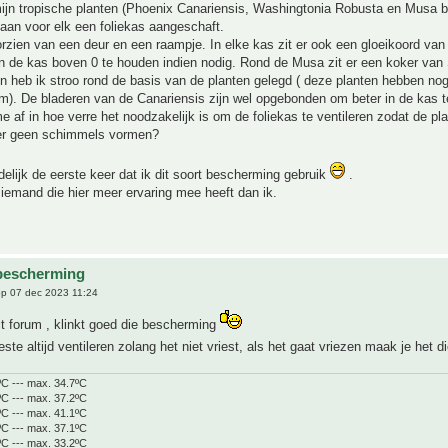
ijn tropische planten (Phoenix Canariensis, Washingtonia Robusta en Musa ba
taan voor elk een foliekas aangeschaft.
rzien van een deur en een raampje. In elke kas zit er ook een gloeikoord va
n de kas boven 0 te houden indien nodig. Rond de Musa zit er een koker van S
n heb ik stroo rond de basis van de planten gelegd ( deze planten hebben nog
m). De bladeren van de Canariensis zijn wel opgebonden om beter in de kas 
e af in hoe verre het noodzakelijk is om de foliekas te ventileren zodat de pla
t er geen schimmels vormen?
idelijk de eerste keer dat ik dit soort bescherming gebruik
.
r iemand die hier meer ervaring mee heeft dan ik.
bescherming
p 07 dec 2023 11:24
t forum , klinkt goed die bescherming
este altijd ventileren zolang het niet vriest, als het gaat vriezen maak je het d
ºC --- max. 34.7ºC
ºC --- max. 37.2ºC
ºC --- max. 41.1ºC
ºC --- max. 37.1ºC
ºC --- max. 33.2ºC