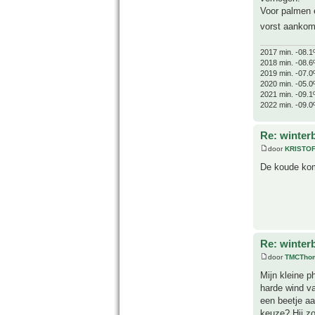
Voor palmen e
vorst aanko
2017 min. -08.1
2018 min. -08.6
2019 min. -07.0
2020 min. -05.0
2021 min. -09.1
2022 min. -09.0
Re: winter
door
KRISTO
De koude komt
Re: winter
door
TMCTho
Mijn kleine p
harde wind va
een beetje aa
keuze? Hij zo