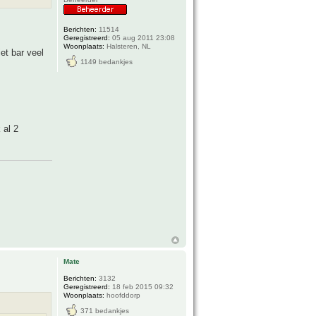
Berichten:
11514
Geregistreerd:
05 aug 2011 23:08
Woonplaats:
Halsteren, NL
et bar veel
1149 bedankjes
 al 2
Mate
Berichten:
3132
Geregistreerd:
18 feb 2015 09:32
Woonplaats:
hoofddorp
371 bedankjes