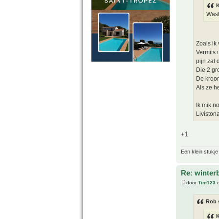
Wash
Zoals ik
Vermits 
pijn zal 
Die 2 gr
De kroon
Als ze h
Ik mik n
Liviston
+1
Een klein stukje
Re: winter
door
Tim123
o
Rob 