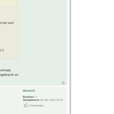
et bar veel
l 2
formaat,
ngebracht en
Michiel79
Berichten:
2
Geregistreerd:
01 dec 2023 19:25
0 bedankjes