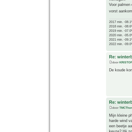
Voor palmen e
vorst aanko
2017 min. -08.1
2018 min. -08.6
2019 min. -07.0
2020 min. -05.0
2021 min. -09.1
2022 min. -09.0
Re: winter
door
KRISTO
De koude komt
Re: winter
door
TMCTho
Mijn kleine p
harde wind va
een beetje aa
keuze? Hij zo