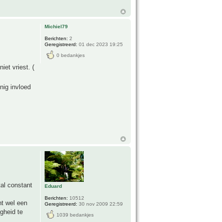
Michiel79
Berichten:
2
Geregistreerd:
01 dec 2023 19:25
0 bedankjes
iet vriest. (
nig invloed
al constant
Eduard
Berichten:
10512
t wel een
Geregistreerd:
30 nov 2009 22:59
igheid te
1039 bedankjes