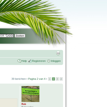
Help
Registreren
Inloggen
39 berichten •
Pagina
2
van
4
•
1
2
3
4
Rob
Beheerder