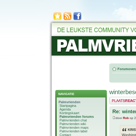
Forumoverz
winterbe
NAVIGATIE
Plaats een reactie
Palmvrienden
Startpagina
Agenda
Re: wint
Kortingskaart
Palmvrienden forums
door
Rob
op 2
Palmvrienden chat
Palmvrienden wiki
Palmvrienden maps
KRIS
Palmvrienden label
Contact
Washingt