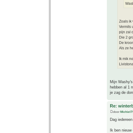
Wash
Zoals ik
Vermits 
pijn zal 
Die 2 gr
De kroon
Als ze h
Ik mik n
Liviston
Mijn Washy's 
hebben al 1 
je zag de don
Re: winter
door
Michiel7
Dag iedereen
Ik ben nieuw 