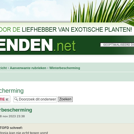
icht
‹
Aanverwante rubrieken
‹
Winterbescherming
scherming
erbescherming
8 nov 2023 23:38
TOFD schreef:
onia kan nie echt tegen vorst