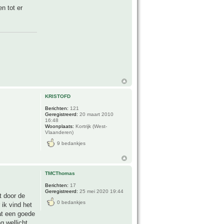
n tot er
KRISTOFD
Berichten:
121
Geregistreerd:
20 maart 2010
16:48
Woonplaats:
Kortrijk (West-
Vlaanderen)
9 bedankjes
TMCThomas
Berichten:
17
Geregistreerd:
25 mei 2020 19:44
t door de
0 bedankjes
ik vind het
at een goede
g wellicht