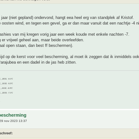
g jaar (niet gepland) ondervond, hangt eea heel erg van standplek af Kristof.
e oosten wind, en tegen een gevel, ga er dan maar vanuit dat een nachtje -4 ni
ashies van mij kregen vorig jaar een week koude met enkele nachten -7.
 er vrijwel geheel aan, maar beide overleefden.
aal open staan, dan best ff beschermen).
tijd op de kerst voor veel bescherming, al moet ik zeggen dat ik inmiddels ook
Parajubea en een dadel in de jas heb zitten.
C__20/21, -9.1°C
C__21/22, -5.2°C
C__21/22, -6.9°C
C__22/23, -7.1°C
bescherming
29 nov 2023 13:37
schreef: