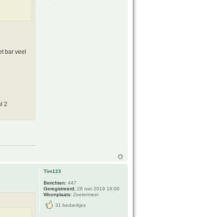
et bar veel
l 2
Tim123
Berichten:
447
Geregistreerd:
28 mei 2019 19:00
Woonplaats:
Zoetermeer
31 bedankjes