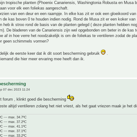
ijn tropische planten (Phoenix Canariensis, Washingtonia Robusta en Musa ba
taan voor elk een foliekas aangeschaft.
rzien van een deur en een raampje. In elke kas zit er ook een gloeikoord va
n de kas boven 0 te houden indien nodig. Rond de Musa zit er een koker van S
n heb ik stroo rond de basis van de planten gelegd ( deze planten hebben nog
m). De bladeren van de Canariensis zijn wel opgebonden om beter in de kas 
e af in hoe verre het noodzakelijk is om de foliekas te ventileren zodat de pla
t er geen schimmels vormen?
idelijk de eerste keer dat ik dit soort bescherming gebruik
.
r iemand die hier meer ervaring mee heeft dan ik.
bescherming
p 07 dec 2023 11:24
t forum , klinkt goed die bescherming
este altijd ventileren zolang het niet vriest, als het gaat vriezen maak je het d
ºC --- max. 34.7ºC
ºC --- max. 37.2ºC
ºC --- max. 41.1ºC
ºC --- max. 37.1ºC
ºC --- max. 33.2ºC