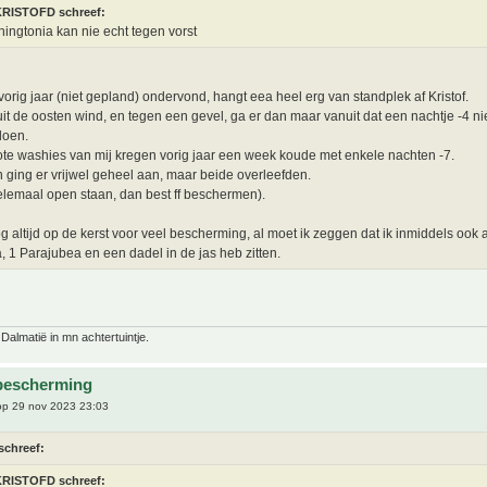
KRISTOFD schreef:
ingtonia kan nie echt tegen vorst
 vorig jaar (niet gepland) ondervond, hangt eea heel erg van standplek af Kristof.
uit de oosten wind, en tegen een gevel, ga er dan maar vanuit dat een nachtje -4 ni
doen.
ote washies van mij kregen vorig jaar een week koude met enkele nachten -7.
 ging er vrijwel geheel aan, maar beide overleefden.
elemaal open staan, dan best ff beschermen).
og altijd op de kerst voor veel bescherming, al moet ik zeggen dat ik inmiddels ook a
a, 1 Parajubea en een dadel in de jas heb zitten.
 Dalmatië in mn achtertuintje.
bescherming
p 29 nov 2023 23:03
schreef:
KRISTOFD schreef: