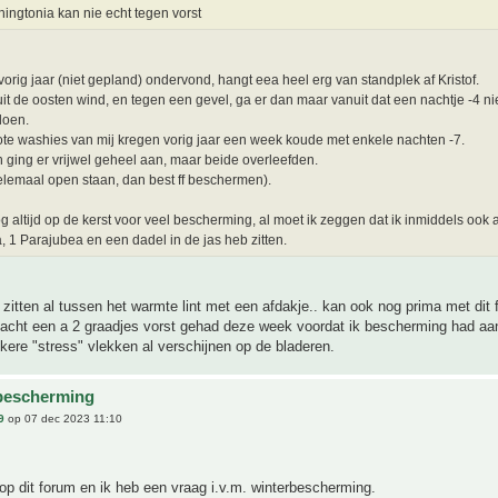
ingtonia kan nie echt tegen vorst
 vorig jaar (niet gepland) ondervond, hangt eea heel erg van standplek af Kristof.
uit de oosten wind, en tegen een gevel, ga er dan maar vanuit dat een nachtje -4 ni
doen.
ote washies van mij kregen vorig jaar een week koude met enkele nachten -7.
 ging er vrijwel geheel aan, maar beide overleefden.
elemaal open staan, dan best ff beschermen).
og altijd op de kerst voor veel bescherming, al moet ik zeggen dat ik inmiddels ook a
a, 1 Parajubea en een dadel in de jas heb zitten.
zitten al tussen het warmte lint met een afdakje.. kan ook nog prima met dit 
nacht een a 2 graadjes vorst gehad deze week voordat ik bescherming had aa
kere "stress" vlekken al verschijnen op de bladeren.
bescherming
9
op 07 dec 2023 11:10
op dit forum en ik heb een vraag i.v.m. winterbescherming.