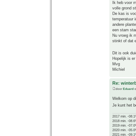
Ik heb voor m
volle grond s
De kas is voo
temperatuur i
andere plante
een stam sta
Nu vroeg ik m
stinkt of da
Dit is ook du
Hopelijk is e
Mvg
Michiel
Re: winter
door
Eduard
o
Welkom op di
Je kunt het b
2017 min. -08.1
2018 min. -08.6
2019 min. -07.0
2020 min. -05.0
2021 min. -09.1