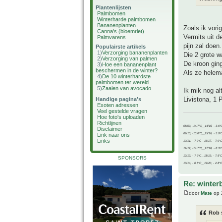
Plantenlijsten
Palmbomen
Winterharde palmbomen
Bananenplanten
Zoals ik vori
Canna's (bloemriet)
Vermits uit d
Palmvarens
pijn zal doen.
Populairste artikels
1)
Verzorging bananenplanten
Die 2 grote w
2)
Verzorging van palmen
De kroon ging
3)
Hoe een bananenplant
beschermen in de winter?
Als ze helem
4)
De 10 winterhardste
palmbomen ter wereld
5)
Zaaien van avocado
Ik mik nog al
Livistona, 1 
Handige pagina's
Exoten adressen
Veel gestelde vragen
Hoe foto's uploaden
Richtlijnen
08/09, -14.7°C__14/15, - 3.6°
Disclaimer
09/10, -10.0°C__15/16, - 5.9°
Link naar ons
Links
10/11, - 7.9°C__16/17, - 7.9°
11/12, -14.7°C__17/18, - 8.3°
12/13, - 7.9°C__18/19, - 7.5°C
SPONSORS
13/14, - 0.8°C__19/20, - 2.8°C
Re: winter
door
Mate
op 
Rob 