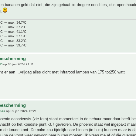
n bananen geld dat niet, die zijn gebaat bij drogere condities, dus open houde
mt
ºC --- max. 34.7ºC
ºC --- max. 37.2ºC
ºC --- max. 41.1ºC
ºC --- max. 37.1ºC
ºC --- max. 33.2ºC
ºC --- max. 39.7ºC
bescherming
FD
op 03 jan 2024 21:11
 er aan ...vrijdag alles dicht met infrarood lampen van 175 tot250 watt
bescherming
mas
op 09 jan 2024 12:21
hoenix canariensis (zie foto) staat momenteel in de schuur maar daar heeft he
nacht op het koudste punt -3,7 gevroren. De phoenix staat wel ingepakt maar 
n de koude kant. De palm zou tijdelijk naar binnen (in huis) kunnen maar is d
u na de vorst weer gewoon naar buiten moeten. Ik vraag me af of die overgan