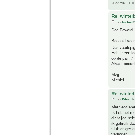
2022 min. -09.0
Re: winter
door
Michiel7
Dag Edward
Bedankt voor 
Dus voorlopi
Heb je een id
op de palm?
Alvast bedan
Mvg
Michiel
Re: winter
door
Eduard
o
Met ventilere
Ik heb het m
dicht [de hel
ik gebruik d
stuk droger e
verhogen!