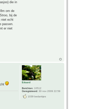
sjoo) die in
n 8m om de
troo, bij de
 niet echt
te passen.
nt er niet
Eduard
icht
Berichten:
10512
Geregistreerd:
30 nov 2009 22:59
1039 bedankjes