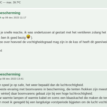
ºC --- max. 39.7ºC
bescherming
9
op 08 dec 2023 11:17
je snelle reactie, ik was ondertussen al gestart met het ventileren zolang het n
g ben ik goed bezig
).
ee over hoeveel de vochtigheidsgraad mag zijn in de kas of heeft dit geen/wei
kt
bescherming
p 08 dec 2023 13:41
n speel je op safe, het weer bepaald dan de luchtvochtigheid.
eeste ervaring met boomvarens in bescherming, die tenten /hokken zijn meest
e winter] daar boomvarens gebaat zijn bij een hoge luchtvochtigheid.
aar warmte lampen of warmte kabel en soms een blaaskachel die maken de ten
n moet ik geregeld bij een langdurige vorstperiode bijgieten om de lucht vocht