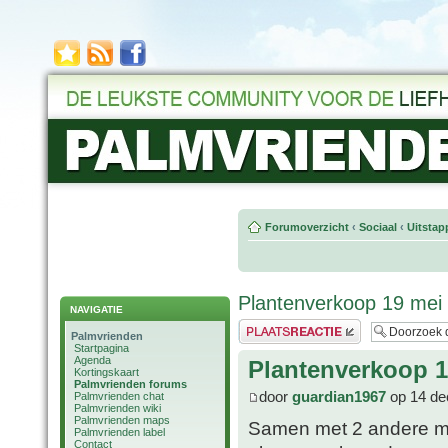
Forumoverzicht
‹
Sociaal
‹
Uitstap
Plantenverkoop 19 mei
NAVIGATIE
Plaats een reactie
Palmvrienden
Startpagina
Agenda
Plantenverkoop 1
Kortingskaart
Palmvrienden forums
door
guardian1967
op 14 de
Palmvrienden chat
Palmvrienden wiki
Palmvrienden maps
Samen met 2 andere me
Palmvrienden label
Contact