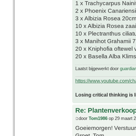
1 x Trachycarpus Naini
2 x Phoenix Canariensi
3 x Albizia Rosea 20c
10 x Albizia Rosea zaai
10 x Plectranthus ciliat
3 x Manihot Grahamii 7
20 x Kniphofia oftewel v
20 x Basella Alba Klim
Laatst bijgewerkt door
guardia
https://www.youtube.com/
Losing critical thinking is 
Re: Plantenverkoop
door
Tom1986
op 29 maart 2
Goeiemorgen! Verstuur
Groet, Tom