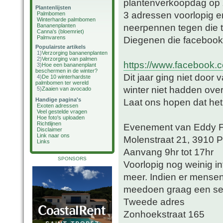
plantenverkoopdag op 
Plantenlijsten
3 adressen voorlopig en 
Palmbomen
Winterharde palmbomen
neerpennen tegen die ti
Bananenplanten
Canna's (bloemriet)
Palmvarens
Diegenen die facebook 
Populairste artikels
1)
Verzorging bananenplanten
2)
Verzorging van palmen
https://www.facebook
3)
Hoe een bananenplant
beschermen in de winter?
Dit jaar ging niet door
4)
De 10 winterhardste
palmbomen ter wereld
winter niet hadden over
5)
Zaaien van avocado
Handige pagina's
Laat ons hopen dat het 
Exoten adressen
Veel gestelde vragen
Hoe foto's uploaden
Richtlijnen
Evenement van Eddy F
Disclaimer
Link naar ons
Molenstraat 21, 3910 Pe
Links
Aanvang 9hr tot 17hr
SPONSORS
Voorlopig nog weinig in
meer. Indien er mensen 
meedoen graag een sei
Tweede adres
Zonhoekstraat 165