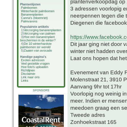
plantenverkoopdag op 
Plantenlijsten
3 adressen voorlopig en 
Palmbomen
Winterharde palmbomen
neerpennen tegen die ti
Bananenplanten
Canna's (bloemriet)
Palmvarens
Diegenen die facebook 
Populairste artikels
1)
Verzorging bananenplanten
2)
Verzorging van palmen
https://www.facebook
3)
Hoe een bananenplant
beschermen in de winter?
Dit jaar ging niet door
4)
De 10 winterhardste
palmbomen ter wereld
winter niet hadden over
5)
Zaaien van avocado
Handige pagina's
Laat ons hopen dat het 
Exoten adressen
Veel gestelde vragen
Hoe foto's uploaden
Richtlijnen
Evenement van Eddy F
Disclaimer
Link naar ons
Molenstraat 21, 3910 Pe
Links
Aanvang 9hr tot 17hr
SPONSORS
Voorlopig nog weinig in
meer. Indien er mensen 
meedoen graag een sei
Tweede adres
Zonhoekstraat 165