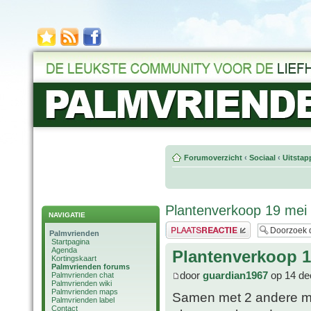
Forumoverzicht
‹
Sociaal
‹
Uitstap
Plantenverkoop 19 mei
NAVIGATIE
Plaats een reactie
Palmvrienden
Startpagina
Agenda
Plantenverkoop 1
Kortingskaart
Palmvrienden forums
door
guardian1967
op 14 de
Palmvrienden chat
Palmvrienden wiki
Palmvrienden maps
Samen met 2 andere me
Palmvrienden label
Contact