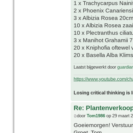
1 x Trachycarpus Naini
2 x Phoenix Canariensi
3 x Albizia Rosea 20c
10 x Albizia Rosea zaai
10 x Plectranthus ciliat
3 x Manihot Grahamii 7
20 x Kniphofia oftewel v
20 x Basella Alba Klim
Laatst bijgewerkt door
guardia
https://www.youtube.com/
Losing critical thinking is 
Re: Plantenverkoop
door
Tom1986
op 29 maart 2
Goeiemorgen! Verstuur
Groet, Tom